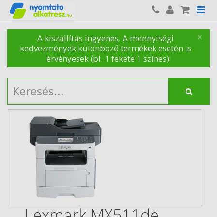
×
A kiszállítás ingyenes. A mennyiségi
kedvezmények különböző termékek esetén is
érvényesek (pl. 1 fekete 1 színes)!
Lexmark MX511de