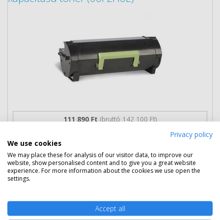
111 890 Ft
(bruttó 142 100 Ft)
Privacy policy
Több darabos ár
We use cookies
2 db
109 890 Ft
(bruttó 139 560 Ft) / db
We may place these for analysis of our visitor data, to improve our
3 db-tól
107 990 Ft
(bruttó 137 147 Ft) / db
website, show personalised content and to give you a great website
experience. For more information about the cookies we use open the
settings.
Rendelésre
Mikor kapom meg?
Ingyenes szállítás
Accept all