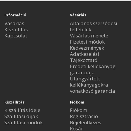
Információ
Vásárlás
Vásárlás
Általános szerződési
Kiszállítás
feltételek
Kapcsolat
Vásárlás menete
Fizetési módok
Kedvezmények
Adatkezelési
Tájékoztató
Eredeti kellékanyag
garanciája
Utángyártott
kellékanyagokra
vonatkozó garancia
Kiszállítás
Fiókom
Kiszállítás ideje
Fiókom
Szállítási díjak
Regisztráció
Szállítási módok
Bejelentkezés
Kosár