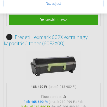
No, adjust
Kosárba tesz
Eredeti Lexmark 602X extra nagy
kapacitású toner (60F2X00)
168 490 Ft
(bruttó 213 982 Ft)
Több darabos ár
2 db
165 590 Ft
(bruttó 210 299 Ft) / db
3 db-tól
162 590 Ft
(bruttó 206 489 Ft) / db