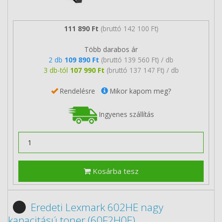
111 890 Ft
(bruttó 142 100 Ft)
Több darabos ár
2 db
109 890 Ft
(bruttó 139 560 Ft) / db
3 db-tól
107 990 Ft
(bruttó 137 147 Ft) / db
Rendelésre
Mikor kapom meg?
Ingyenes szállítás
Kosárba tesz
Eredeti Lexmark 602HE nagy
kapacitású toner (60F2H0E)