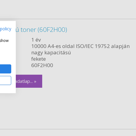
acitású toner (60F2H00)
policy
ncia:
1 év
 show
citás:
10000 A4-es oldal ISO/IEC 19752 alapján
relés:
nagy kapacitású
fekete
szám:
60F2H00
zletes adatlap... »