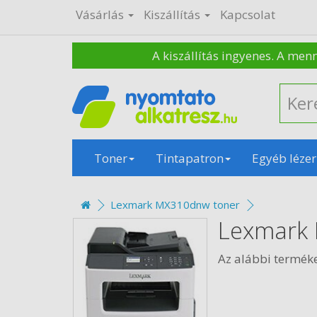
Vásárlás
Kiszállítás
Kapcsolat
A kiszállítás ingyenes. A men
Toner
Tintapatron
Egyéb lézer
Lexmark MX310dnw toner
Lexmark
Az alábbi termé