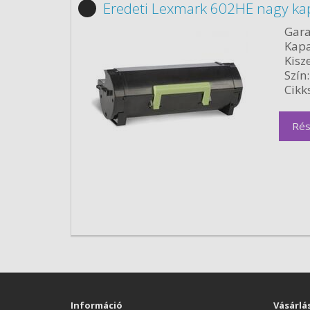
Eredeti Lexmark 602HE nagy ka
Gara
Kapa
Kisze
Szín:
Cikk
Rés
Információ
Vásárlá