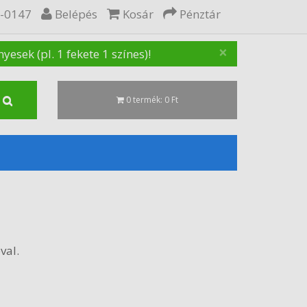
5-0147
Belépés
Kosár
Pénztár
×
sek (pl. 1 fekete 1 színes)!
0 termék: 0 Ft
val.