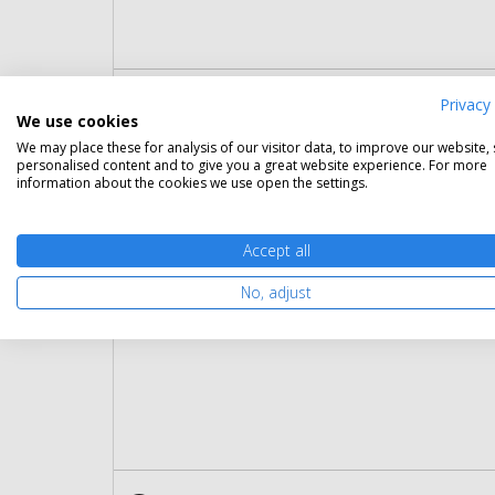
Eredeti Lexmark 602H nagy kap
Privacy 
We use cookies
Gara
We may place these for analysis of our visitor data, to improve our website,
Kapa
personalised content and to give you a great website experience. For more
information about the cookies we use open the settings.
Kisze
Szín:
Cikk
Accept all
No, adjust
Rés