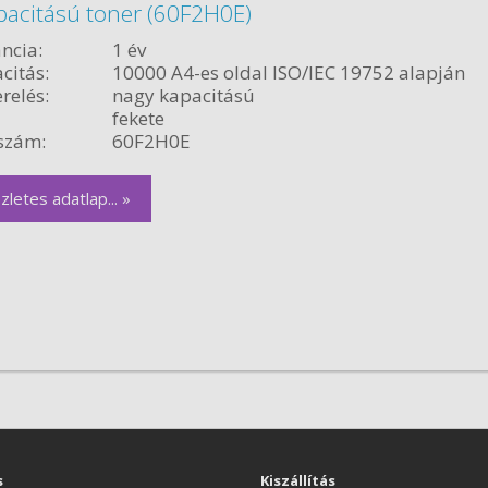
pacitású toner (60F2H0E)
ncia:
1 év
citás:
10000 A4-es oldal ISO/IEC 19752 alapján
relés:
nagy kapacitású
fekete
szám:
60F2H0E
zletes adatlap... »
s
Kiszállítás