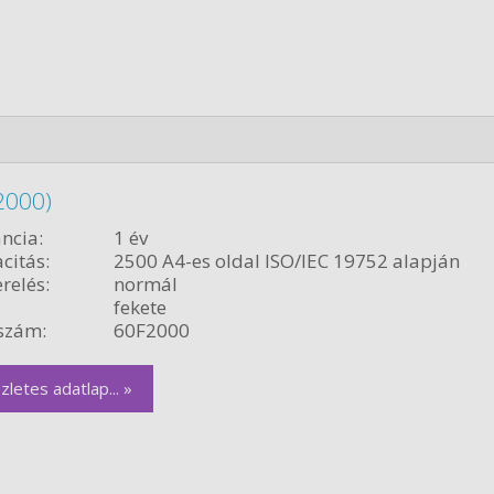
2000)
ncia:
1 év
citás:
2500 A4-es oldal ISO/IEC 19752 alapján
relés:
normál
fekete
szám:
60F2000
zletes adatlap... »