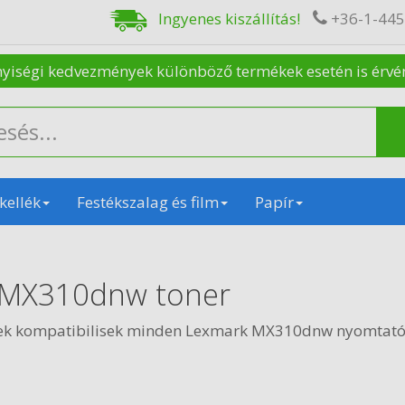
Ingyenes kiszállítás!
+36-1-44
nyiségi kedvezmények különböző termékek esetén is érvénye
kellék
Festékszalag és film
Papír
 MX310dnw toner
kek kompatibilisek minden Lexmark MX310dnw nyomtató