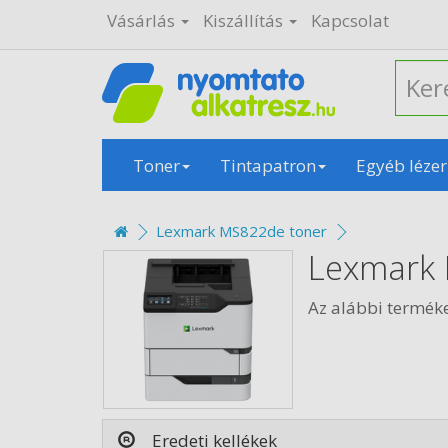
Vásárlás
Kiszállítás
Kapcsolat
Toner
Tintapatron
Egyéb lézer
Lexmark MS822de toner
Lexmark
Az alábbi termék
Eredeti kellékek