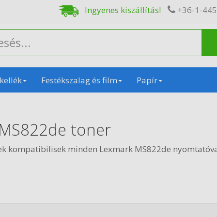
Ingyenes kiszállítás!
+36-1-44
kellék
Festékszalag és film
Papír
 MS822de toner
ek kompatibilisek minden Lexmark MS822de nyomtatóva