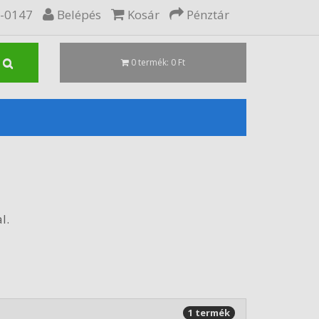
5-0147
Belépés
Kosár
Pénztár
0 termék: 0 Ft
l.
1 termék