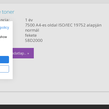
 toner
ncia:
1 év
citás:
7500 A4-es oldal ISO/IEC 19752 alapján
policy
relés:
normál
fekete
 show
szám:
58D2000
zletes adatlap... »