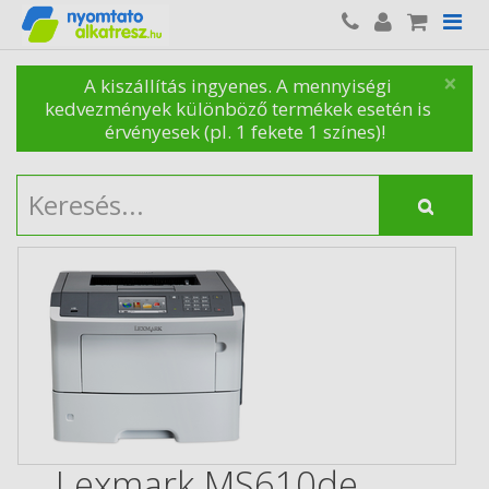
×
A kiszállítás ingyenes. A mennyiségi
kedvezmények különböző termékek esetén is
érvényesek (pl. 1 fekete 1 színes)!
Lexmark MS610de