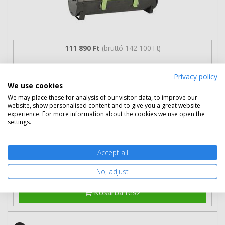
111 890 Ft
(bruttó 142 100 Ft)
Több darabos ár
Privacy policy
2 db
109 890 Ft
(bruttó 139 560 Ft) / db
We use cookies
3 db-tól
107 990 Ft
(bruttó 137 147 Ft) / db
We may place these for analysis of our visitor data, to improve our
website, show personalised content and to give you a great website
Rendelésre
Mikor kapom meg?
experience. For more information about the cookies we use open the
settings.
Ingyenes szállítás
Accept all
No, adjust
Kosárba tesz