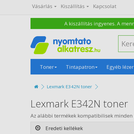
Vásárlás
Kiszállítás
Kapcsolat
A kiszállítás ingyenes. A men
Toner
Tintapatron
Egyéb lézer
Lexmark E342N toner
Lexmark E342N toner
Az alábbi termékek kompatibilisek minden
Eredeti kellékek