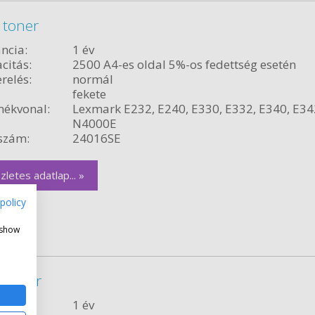
 toner
ncia:
1 év
citás:
2500 A4-es oldal 5%-os fedettség esetén
relés:
normál
fekete
ékvonal:
Lexmark E232, E240, E330, E332, E340, E34
N4000E
szám:
24016SE
zletes adatlap... »
policy
 show
 toner
ncia:
1 év