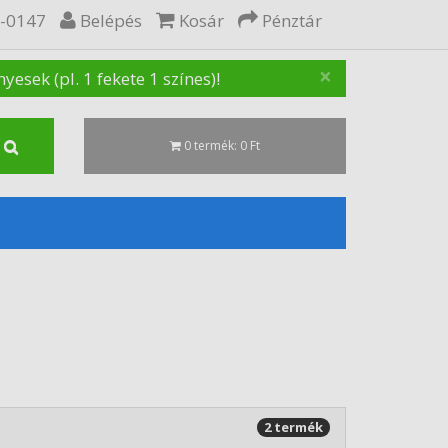
5-0147
Belépés
Kosár
Pénztár
×
sek (pl. 1 fekete 1 színes)!
0 termék: 0 Ft
2 termék