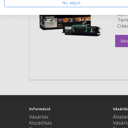
Kapa
No, adjust
Kisze
Szín:
Term
Cikk
Rés
Információ
Vásárlá
Vásárlás
Általá
Kiszállítás
Vásárl