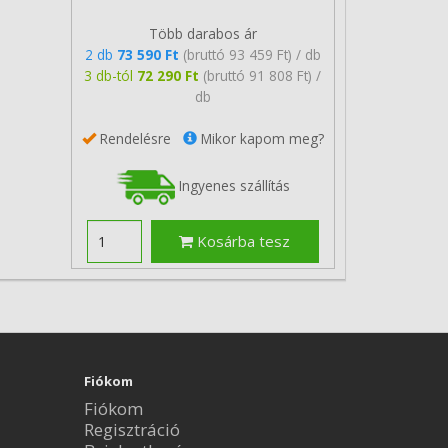
Több darabos ár
2 db
73 590 Ft
(bruttó 93 459 Ft) / db
3 db-tól
72 290 Ft
(bruttó 91 808 Ft) /
db
Rendelésre
Mikor kapom meg?
Ingyenes szállítás
Kosárba tesz
Fiókom
Fiókom
Regisztráció