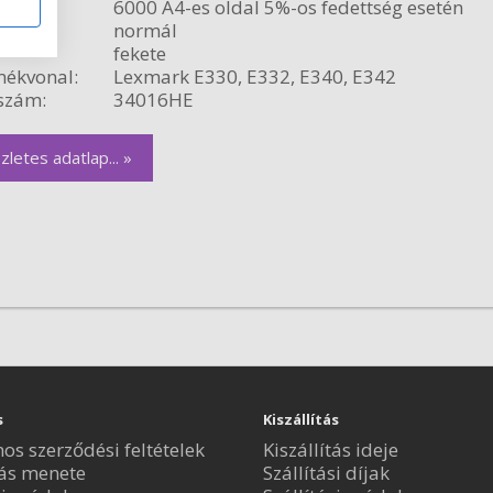
citás:
6000 A4-es oldal 5%-os fedettség esetén
relés:
normál
fekete
ékvonal:
Lexmark E330, E332, E340, E342
szám:
34016HE
zletes adatlap... »
s
Kiszállítás
nos szerződési feltételek
Kiszállítás ideje
ás menete
Szállítási díjak