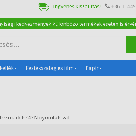
Ingyenes kiszállítás!
+36-1-44
nyiségi kedvezmények különböző termékek esetén is érvénye
kellék
Festékszalag és film
Papír
 Lexmark E342N nyomtatóval.