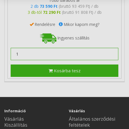
Több darabos ár
2 db
73 590 Ft
(bruttó 93 459 Ft) / db
3 db-tól
72 290 Ft
(bruttó 91 808 Ft) / db
Rendelésre
Mikor kapom meg?
Ingyenes szállítás
Kosárba tesz
Információ
Vásárlás
Vásárlás
Általános szerződési
Kiszállítás
feltételek