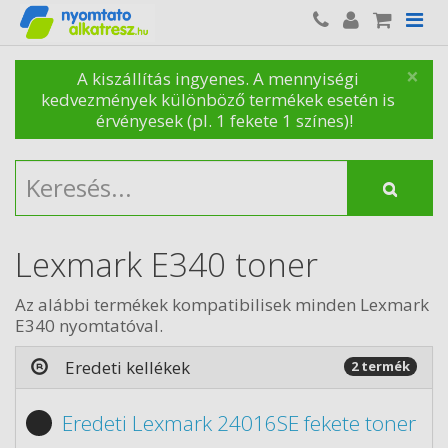
×
A kiszállítás ingyenes. A mennyiségi
kedvezmények különböző termékek esetén is
érvényesek (pl. 1 fekete 1 színes)!
Lexmark E340 toner
Az alábbi termékek kompatibilisek minden Lexmark
E340 nyomtatóval.
Eredeti kellékek
2 termék
Eredeti Lexmark 24016SE fekete toner