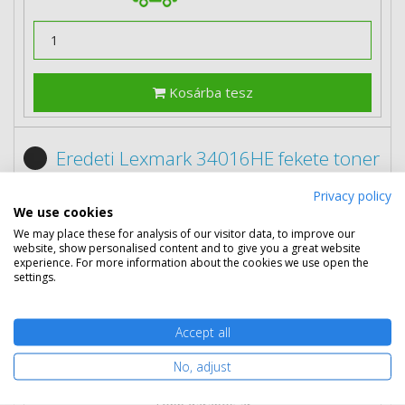
Kosárba tesz
Eredeti Lexmark 34016HE fekete toner
Privacy policy
We use cookies
We may place these for analysis of our visitor data, to improve our
website, show personalised content and to give you a great website
experience. For more information about the cookies we use open the
settings.
Accept all
No, adjust
74 890 Ft
(bruttó 95 110 Ft)