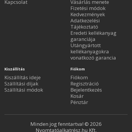
Kapcsolat
Vásárlás menete
Fizetési módok
Kedvezmények
Adatkezelési
Tájékoztató
Eredeti kellékanyag
garanciája
Utángyártott
kellékanyagokra
vonatkozó garancia
Kiszállítás
Fiókom
Kiszállítás ideje
Fiókom
Szállítási díjak
Regisztráció
Szállítási módok
Bejelentkezés
Kosár
Pénztár
Minden jog fenntartva! © 2026
Nyomtatóalkatrész.hu Kft.