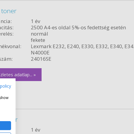
 toner
ncia:
1 év
citás:
2500 A4-es oldal 5%-os fedettség esetén
relés:
normál
fekete
ékvonal:
Lexmark E232, E240, E330, E332, E340, E34
N4000E
szám:
24016SE
zletes adatlap... »
policy
 show
 toner
ncia:
1 év