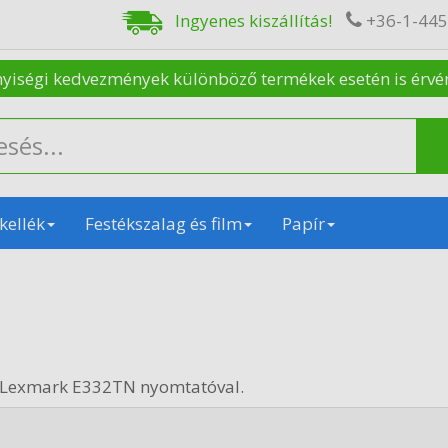
Ingyenes kiszállítás!
+36-1-44
nyiségi kedvezmények különböző termékek esetén is érvénye
kellék
Festékszalag és film
Papír
n Lexmark E332TN nyomtatóval.