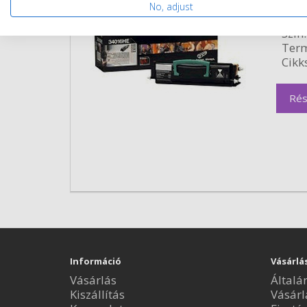
Kapa
No, adjust
Kisze
Szín:
Term
Cikk
Rés
Információ
Vásárlá
Vásárlás
Általá
Kiszállítás
Vásárl