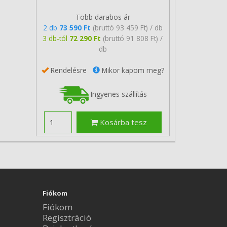
Több darabos ár
2 db
73 590 Ft
(bruttó 93 459 Ft) / db
3 db-tól
72 290 Ft
(bruttó 91 808 Ft) /
db
Rendelésre
Mikor kapom meg?
Ingyenes szállítás
Kosárba tesz
Fiókom
Fiókom
Regisztráció