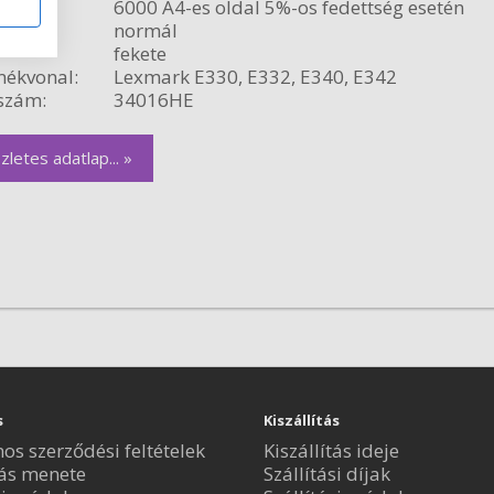
citás:
6000 A4-es oldal 5%-os fedettség esetén
relés:
normál
fekete
ékvonal:
Lexmark E330, E332, E340, E342
szám:
34016HE
zletes adatlap... »
s
Kiszállítás
nos szerződési feltételek
Kiszállítás ideje
ás menete
Szállítási díjak