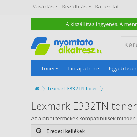
Vásárlás
Kiszállítás
Kapcsolat
A kiszállítás ingyenes. A men
Toner
Tintapatron
Egyéb lézer
Lexmark E332TN toner
Lexmark E332TN toner
Az alábbi termékek kompatibilisek minde
Eredeti kellékek