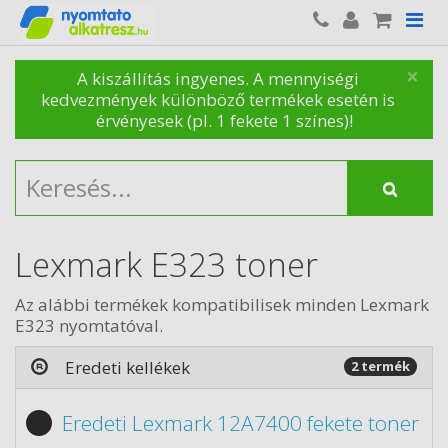
×
A kiszállítás ingyenes. A mennyiségi
kedvezmények különböző termékek esetén is
érvényesek (pl. 1 fekete 1 színes)!
Lexmark E323 toner
Az alábbi termékek kompatibilisek minden Lexmark
E323 nyomtatóval.
Eredeti kellékek
2 termék
Eredeti Lexmark 12A7400 fekete toner