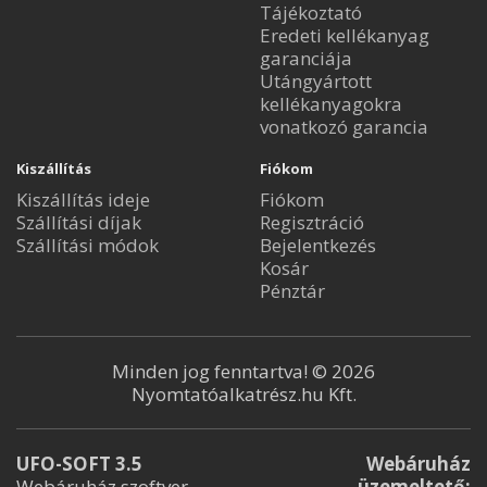
Tájékoztató
Eredeti kellékanyag
garanciája
Utángyártott
kellékanyagokra
vonatkozó garancia
Kiszállítás
Fiókom
Kiszállítás ideje
Fiókom
Szállítási díjak
Regisztráció
Szállítási módok
Bejelentkezés
Kosár
Pénztár
Minden jog fenntartva! © 2026
Nyomtatóalkatrész.hu Kft.
UFO-SOFT 3.5
Webáruház
Webáruház szoftver
üzemeltető: