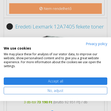
Nem rendelhető
Eredeti Lexmark 12A7405 fekete toner
Privacy policy
We use cookies
We may place these for analysis of our visitor data, to improve our
website, show personalised content and to give you a great website
experience. For more information about the cookies we use open the
settings.
75 790 Ft
Accept all
(bruttó 96 253 Ft)
No, adjust
Több darabos ár
2 db
74 490 Ft
(bruttó 94 602 Ft) / db
3 db-tól
73 190 Ft
(bruttó 92 951 Ft) / db