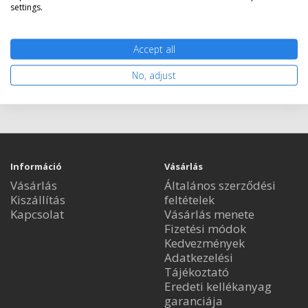
settings.
Accept all
Kosárba tesz
No, adjust
Információ
Vásárlás
Vásárlás
Általános szerződési
Kiszállítás
feltételek
Kapcsolat
Vásárlás menete
Fizetési módok
Kedvezmények
Adatkezelési
Tájékoztató
Eredeti kellékanyag
garanciája