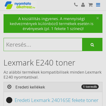
×
A kiszállítás ingyenes. A mennyiségi
kedvezmények különböző termékek esetén is
érvényesek (pl. 1 fekete 1 színes)!
Lexmark E240 toner
Az alábbi termékek kompatibilisek minden Lexmark
E240 nyomtatóval.
Eredeti kellékek
1 termék
Eredeti Lexmark 24016SE fekete toner