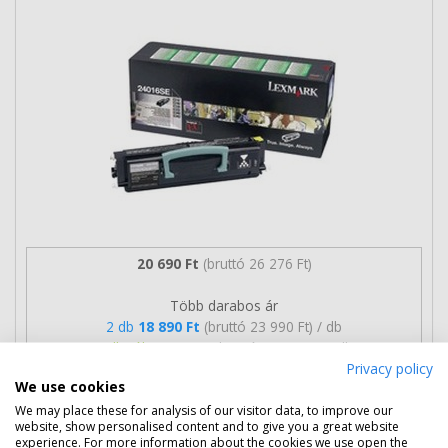
20 690 Ft
(bruttó 26 276 Ft)
Több darabos ár
2 db
18 890 Ft
(bruttó 23 990 Ft) / db
3 db-tól
18 590 Ft
(bruttó 23 609 Ft) / db
Privacy policy
We use cookies
Rendelésre
Mikor kapom meg?
We may place these for analysis of our visitor data, to improve our
website, show personalised content and to give you a great website
Ingyenes szállítás
experience. For more information about the cookies we use open the