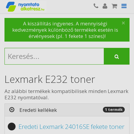
×
A kiszállítás ingyenes. A mennyiségi
kedvezmények különböző termékek esetén is
érvényesek (pl. 1 fekete 1 színes)!
Lexmark E232 toner
Az alábbi termékek kompatibilisek minden Lexmark
E232 nyomtatóval.
Eredeti kellékek
1 termék
Eredeti Lexmark 24016SE fekete toner