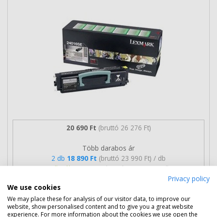
20 690 Ft
(bruttó 26 276 Ft)
Több darabos ár
2 db
18 890 Ft
(bruttó 23 990 Ft) / db
3 db-tól
18 590 Ft
(bruttó 23 609 Ft) / db
Privacy policy
We use cookies
Rendelésre
Mikor kapom meg?
We may place these for analysis of our visitor data, to improve our
website, show personalised content and to give you a great website
Ingyenes szállítás
experience. For more information about the cookies we use open the