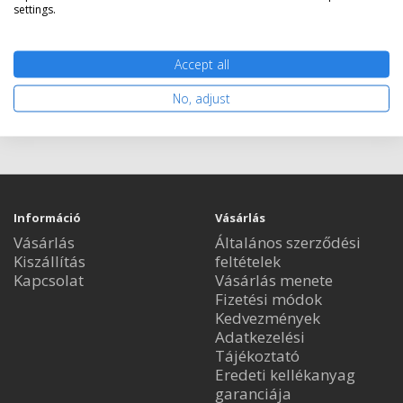
settings.
Accept all
Kosárba tesz
No, adjust
Információ
Vásárlás
Vásárlás
Általános szerződési
Kiszállítás
feltételek
Kapcsolat
Vásárlás menete
Fizetési módok
Kedvezmények
Adatkezelési
Tájékoztató
Eredeti kellékanyag
garanciája