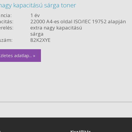
nagy kapacitású sárga toner
ncia:
1 év
citás:
22000 A4-es oldal ISO/IEC 19752 alapján
relés:
extra nagy kapacitású
sárga
szám:
82K2XYE
zletes adatlap... »
s
Kiszállítás