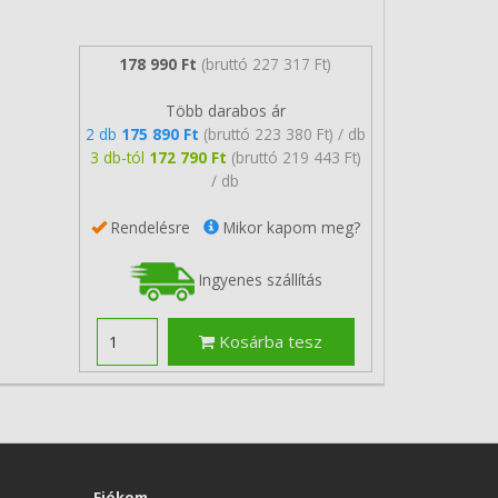
178 990 Ft
(bruttó 227 317 Ft)
Több darabos ár
2 db
175 890 Ft
(bruttó 223 380 Ft) / db
3 db-tól
172 790 Ft
(bruttó 219 443 Ft)
/ db
Rendelésre
Mikor kapom meg?
Ingyenes szállítás
Kosárba tesz
Fiókom