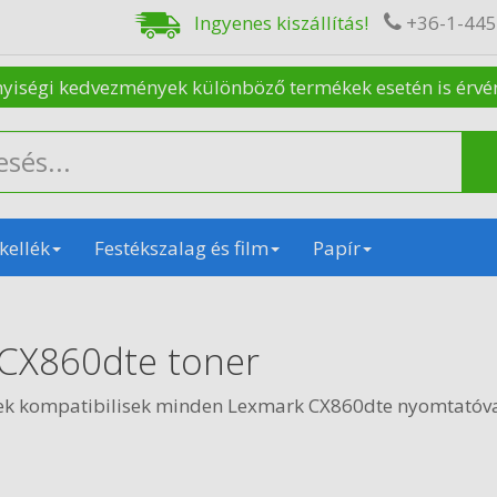
Ingyenes kiszállítás!
+36-1-44
nyiségi kedvezmények különböző termékek esetén is érvénye
kellék
Festékszalag és film
Papír
CX860dte toner
ek kompatibilisek minden Lexmark CX860dte nyomtatóva