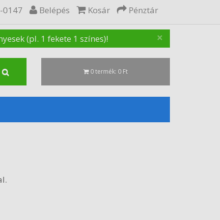
5-0147
Belépés
Kosár
Pénztár
×
sek (pl. 1 fekete 1 színes)!
0 termék: 0 Ft
l.