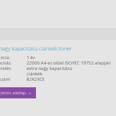
nagy kapacitású ciánkék toner
ncia:
1 év
citás:
22000 A4-es oldal ISO/IEC 19752 alapján
relés:
extra nagy kapacitású
ciánkék
szám:
82K2XCE
zletes adatlap... »