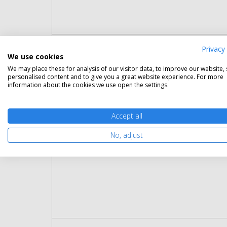
Privacy 
Eredeti Lexmark 82K2XME extra
We use cookies
Gara
We may place these for analysis of our visitor data, to improve our website,
personalised content and to give you a great website experience. For more
Kapa
information about the cookies we use open the settings.
Kisze
Szín:
Cikk
Accept all
No, adjust
Rés