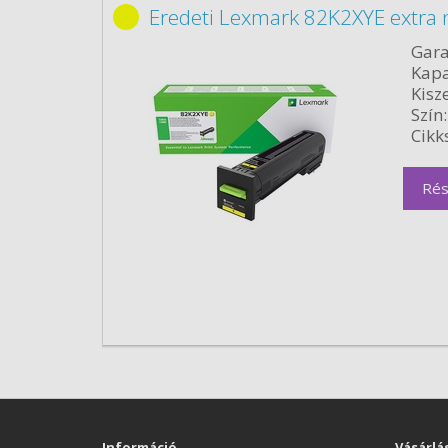
Eredeti Lexmark 82K2XYE extra 
Gara
Kapa
Kisze
Szín:
Cikk
Rés
Információ
Vásárlá