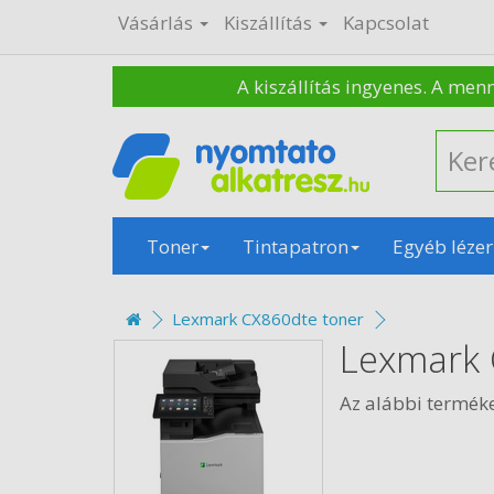
Vásárlás
Kiszállítás
Kapcsolat
A kiszállítás ingyenes. A men
Toner
Tintapatron
Egyéb lézer
Lexmark CX860dte toner
Lexmark 
Az alábbi termék