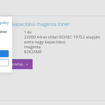
policy
 nagy kapacitású magenta toner
ncia:
1 év
 show
citás:
22000 A4-es oldal ISO/IEC 19752 alapján
relés:
extra nagy kapacitású
magenta
szám:
82K2XME
zletes adatlap... »