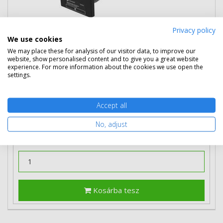
Privacy policy
We use cookies
176 390 Ft
(bruttó 224 015 Ft)
We may place these for analysis of our visitor data, to improve our
website, show personalised content and to give you a great website
experience. For more information about the cookies we use open the
Több darabos ár
settings.
2 db
173 290 Ft
(bruttó 220 078 Ft) / db
3 db-tól
170 190 Ft
(bruttó 216 141 Ft) / db
Accept all
Rendelésre
Mikor kapom meg?
No, adjust
Ingyenes szállítás
Kosárba tesz