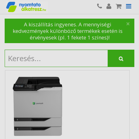
×
A kiszállítás ingyenes. A mennyiségi
kedvezmények különböző termékek esetén is
érvényesek (pl. 1 fekete 1 színes)!