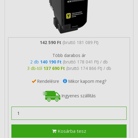
142 590 Ft
(bruttó 181 089 Ft)
Több darabos ár
2 db
140 190 Ft
(bruttó 178 041 Ft) / db
3 db-tól
137 690 Ft
(bruttó 174 866 Ft) / db
Rendelésre
Mikor kapom meg?
Ingyenes szállítás
Kosárba tesz