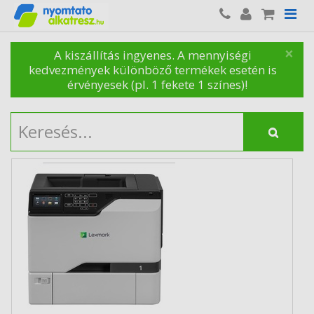
×
A kiszállítás ingyenes. A mennyiségi
kedvezmények különböző termékek esetén is
érvényesek (pl. 1 fekete 1 színes)!