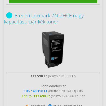
Eredeti Lexmark 74C2HCE nagy
kapacitású ciánkék toner
142 590 Ft
(bruttó 181 089 Ft)
Több darabos ár
2 db
140 190 Ft
(bruttó 178 041 Ft) / db
3 db-tól
137 690 Ft
(bruttó 174 866 Ft) / db
Rendelésre
Mikor kapom meg?