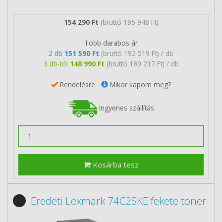
154 290 Ft
(bruttó 195 948 Ft)
Több darabos ár
2 db
151 590 Ft
(bruttó 192 519 Ft) / db
3 db-tól
148 990 Ft
(bruttó 189 217 Ft) / db
Rendelésre
Mikor kapom meg?
Ingyenes szállítás
Kosárba tesz
Eredeti Lexmark 74C2SKE fekete toner