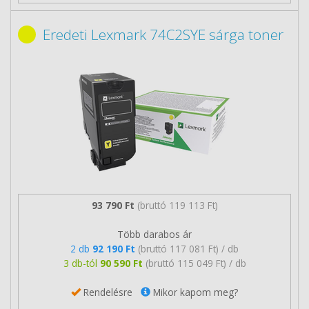
Eredeti Lexmark 74C2SYE sárga toner
93 790 Ft
(bruttó 119 113 Ft)
Több darabos ár
2 db
92 190 Ft
(bruttó 117 081 Ft) / db
3 db-tól
90 590 Ft
(bruttó 115 049 Ft) / db
Rendelésre
Mikor kapom meg?