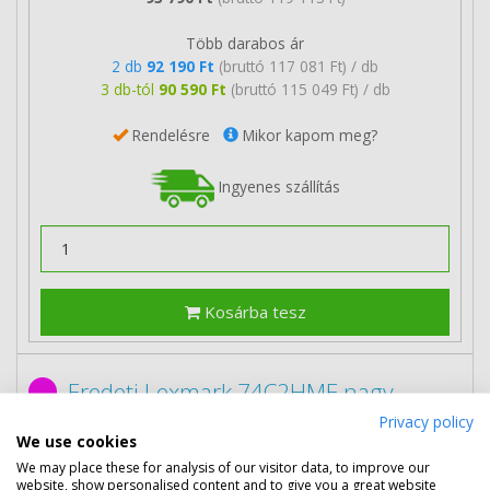
Több darabos ár
2 db
92 190 Ft
(bruttó 117 081 Ft) / db
3 db-tól
90 590 Ft
(bruttó 115 049 Ft) / db
Rendelésre
Mikor kapom meg?
Ingyenes szállítás
Kosárba tesz
Eredeti Lexmark 74C2HME nagy
kapacitású magenta toner
Privacy policy
We use cookies
We may place these for analysis of our visitor data, to improve our
website, show personalised content and to give you a great website