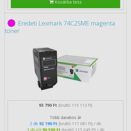
Kosárba tesz
Eredeti Lexmark 74C2SME magenta
toner
93 790 Ft
(bruttó 119 113 Ft)
Több darabos ár
2 db
92 190 Ft
(bruttó 117 081 Ft) / db
3 db-tól
90 590 Ft
(bruttó 115 049 Ft) / db