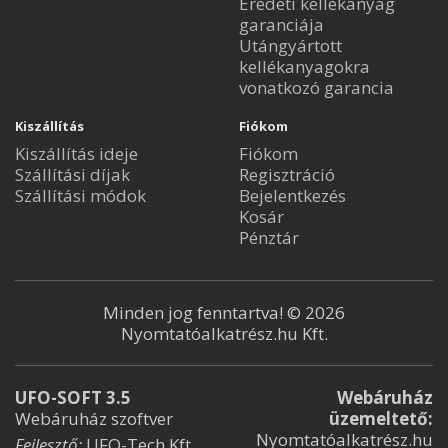
Eredeti kellékanyag
garanciája
Utángyártott
kellékanyagokra
vonatkozó garancia
Kiszállítás
Fiókom
Kiszállítás ideje
Fiókom
Szállítási díjak
Regisztráció
Szállítási módok
Bejelentkezés
Kosár
Pénztár
Minden jog fenntartva! © 2026
Nyomtatóalkatrész.hu Kft.
UFO-SOFT 3.5
Webáruház
Webáruház szoftver
üzemeltető:
Nyomtatóalkatrész.hu
Fejlesztő:
UFO-Tech Kft.