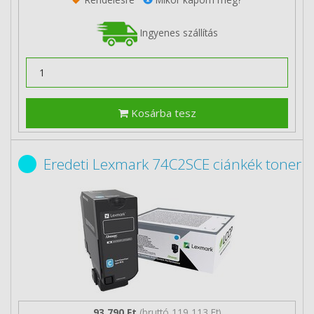
Ingyenes szállítás
Kosárba tesz
Eredeti Lexmark 74C2SCE ciánkék toner
93 790 Ft
(bruttó 119 113 Ft)