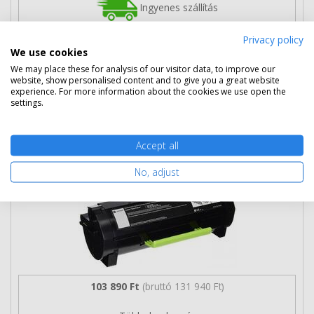
Ingyenes szállítás
Privacy policy
We use cookies
We may place these for analysis of our visitor data, to improve our
website, show personalised content and to give you a great website
Kosárba tesz
experience. For more information about the cookies we use open the
settings.
Eredeti Lexmark 78C2UME ultra nagy
Accept all
kapacitású magenta toner
No, adjust
103 890 Ft
(bruttó 131 940 Ft)