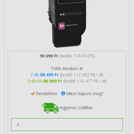
90 090 Ft
(bruttó 114 414 Ft)
Több darabos ár
2 db
88 490 Ft
(bruttó 112 382 Ft) / db
3 db-tól
86 990 Ft
(bruttó 110 477 Ft) / db
Rendelésre
Mikor kapom meg?
Ingyenes szállítás