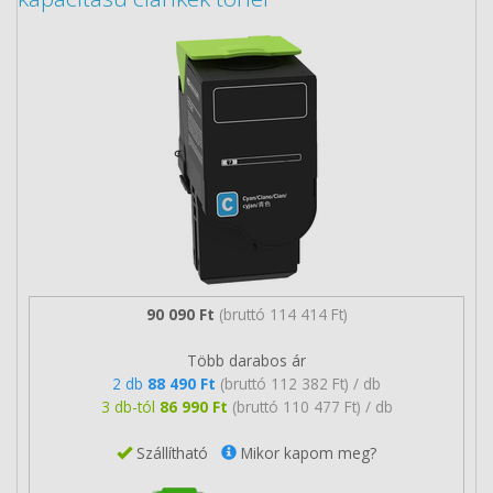
90 090 Ft
(bruttó 114 414 Ft)
Több darabos ár
2 db
88 490 Ft
(bruttó 112 382 Ft) / db
3 db-tól
86 990 Ft
(bruttó 110 477 Ft) / db
Szállítható
Mikor kapom meg?