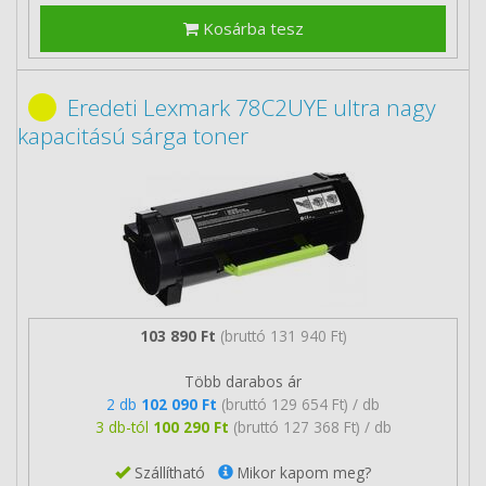
Kosárba tesz
Eredeti Lexmark 78C2UYE ultra nagy
kapacitású sárga toner
103 890 Ft
(bruttó 131 940 Ft)
Több darabos ár
2 db
102 090 Ft
(bruttó 129 654 Ft) / db
3 db-tól
100 290 Ft
(bruttó 127 368 Ft) / db
Szállítható
Mikor kapom meg?