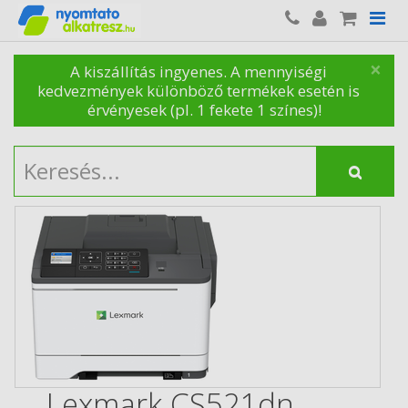
×
A kiszállítás ingyenes. A mennyiségi
kedvezmények különböző termékek esetén is
érvényesek (pl. 1 fekete 1 színes)!
Lexmark CS521dn