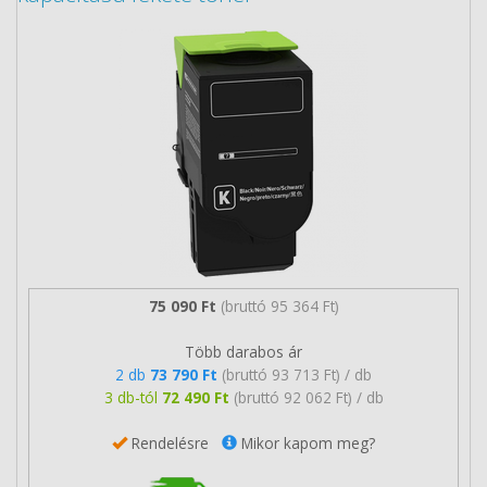
75 090 Ft
(bruttó 95 364 Ft)
Több darabos ár
2 db
73 790 Ft
(bruttó 93 713 Ft) / db
3 db-tól
72 490 Ft
(bruttó 92 062 Ft) / db
Rendelésre
Mikor kapom meg?