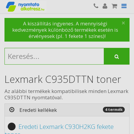
×
A kiszállítás ingyenes. A mennyiségi
kedvezmények különböző termékek esetén is
érvényesek (pl. 1 fekete 1 színes)!
Lexmark C935DTTN toner
Az alábbi termékek kompatibilisek minden Lexmark
C935DTTN nyomtatóval.
Eredeti kellékek
4 termék
Eredeti Lexmark C930H2KG fekete