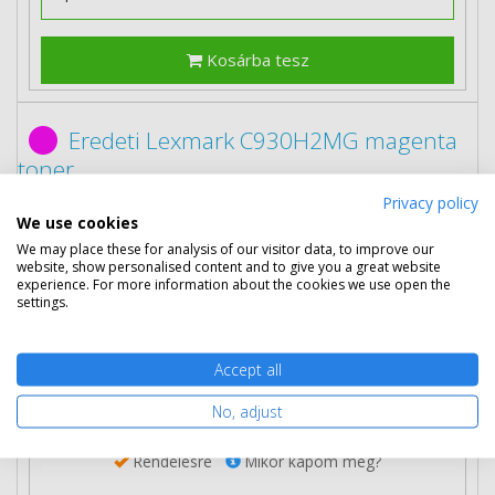
Kosárba tesz
Eredeti Lexmark C930H2MG magenta
toner
Privacy policy
We use cookies
We may place these for analysis of our visitor data, to improve our
website, show personalised content and to give you a great website
experience. For more information about the cookies we use open the
settings.
272 390 Ft
(bruttó 345 935 Ft)
Több darabos ár
Accept all
2 db
267 690 Ft
(bruttó 339 966 Ft) / pcs
No, adjust
3 db-tól
262 990 Ft
(bruttó 333 997 Ft) / pcs
Rendelésre
Mikor kapom meg?