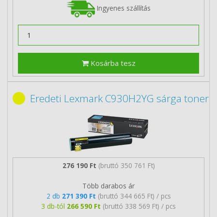
Ingyenes szállítás
Kosárba tesz
Eredeti Lexmark C930H2YG sárga toner
276 190 Ft
(bruttó 350 761 Ft)
Több darabos ár
2 db
271 390 Ft
(bruttó 344 665 Ft) / pcs
3 db-tól
266 590 Ft
(bruttó 338 569 Ft) / pcs