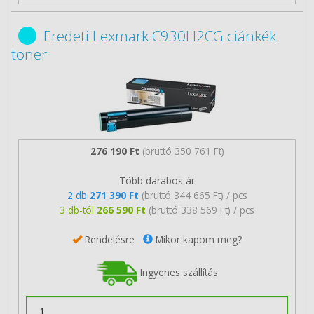
Eredeti Lexmark C930H2CG ciánkék
toner
276 190 Ft
(bruttó 350 761 Ft)
Több darabos ár
2 db
271 390 Ft
(bruttó 344 665 Ft) / pcs
3 db-tól
266 590 Ft
(bruttó 338 569 Ft) / pcs
Rendelésre
Mikor kapom meg?
Ingyenes szállítás