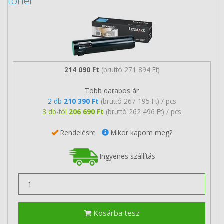
toner
214 090 Ft
(bruttó 271 894 Ft)
Több darabos ár
2 db
210 390 Ft
(bruttó 267 195 Ft) / pcs
3 db-tól
206 690 Ft
(bruttó 262 496 Ft) / pcs
Rendelésre
Mikor kapom meg?
Ingyenes szállítás
Kosárba tesz