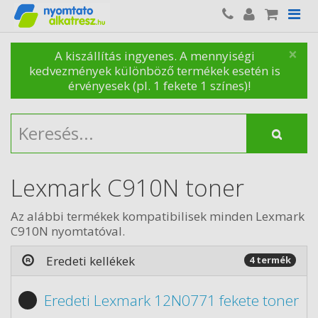
×
A kiszállítás ingyenes. A mennyiségi
kedvezmények különböző termékek esetén is
érvényesek (pl. 1 fekete 1 színes)!
Lexmark C910N toner
Az alábbi termékek kompatibilisek minden Lexmark
C910N nyomtatóval.
Eredeti kellékek
4 termék
Eredeti Lexmark 12N0771 fekete toner