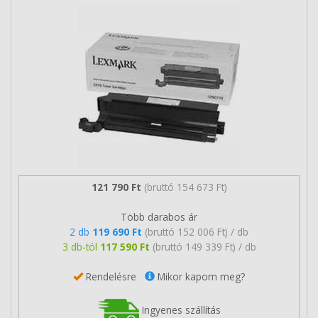
121 790 Ft
(bruttó 154 673 Ft)
Több darabos ár
2 db
119 690 Ft
(bruttó 152 006 Ft) / db
3 db-tól
117 590 Ft
(bruttó 149 339 Ft) / db
Rendelésre
Mikor kapom meg?
Ingyenes szállítás