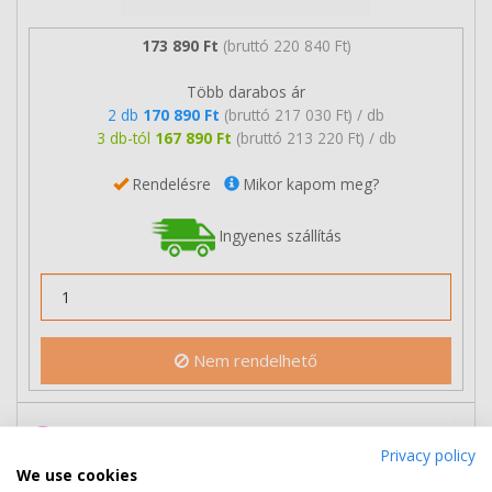
173 890 Ft
(bruttó 220 840 Ft)
Több darabos ár
2 db
170 890 Ft
(bruttó 217 030 Ft) / db
3 db-tól
167 890 Ft
(bruttó 213 220 Ft) / db
Rendelésre
Mikor kapom meg?
Ingyenes szállítás
Nem rendelhető
Eredeti Lexmark 12N0769 magenta
Privacy policy
toner
We use cookies