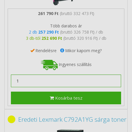
261 790 Ft
(bruttó 332 473 Ft)
Több darabos ár
2 db
257 290 Ft
(bruttó 326 758 Ft) / db
3 db-tól
252 690 Ft
(bruttó 320 916 Ft) / db
Rendelésre
Mikor kapom meg?
Ingyenes szállítás
Kosárba tesz
Eredeti Lexmark C792A1YG sárga toner