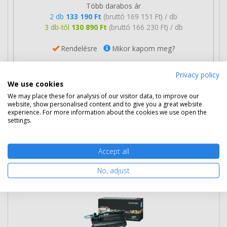
Több darabos ár
2 db
133 190 Ft
(bruttó 169 151 Ft) / db
3 db-tól
130 890 Ft
(bruttó 166 230 Ft) / db
Rendelésre
Mikor kapom meg?
Ingyenes szállítás
Privacy policy
We use cookies
We may place these for analysis of our visitor data, to improve our
website, show personalised content and to give you a great website
experience. For more information about the cookies we use open the
settings.
Kosárba tesz
Accept all
Eredeti Lexmark C792X1MG magenta
No, adjust
toner