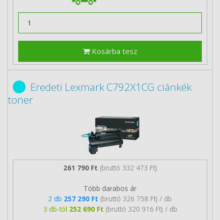
Kosárba tesz
Eredeti Lexmark C792X1CG ciánkék
toner
261 790 Ft
(bruttó 332 473 Ft)
Több darabos ár
2 db
257 290 Ft
(bruttó 326 758 Ft) / db
3 db-tól
252 690 Ft
(bruttó 320 916 Ft) / db