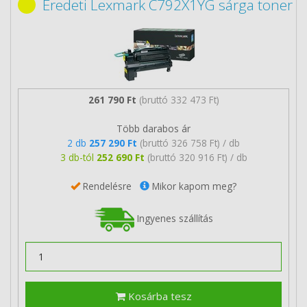
Eredeti Lexmark C792X1YG sárga toner
261 790 Ft
(bruttó 332 473 Ft)
Több darabos ár
2 db
257 290 Ft
(bruttó 326 758 Ft) / db
3 db-tól
252 690 Ft
(bruttó 320 916 Ft) / db
Rendelésre
Mikor kapom meg?
Ingyenes szállítás
Kosárba tesz