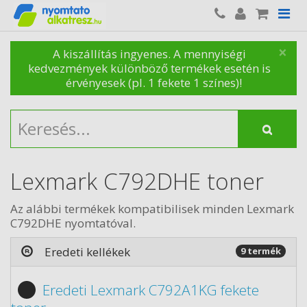
×
A kiszállítás ingyenes. A mennyiségi
kedvezmények különböző termékek esetén is
érvényesek (pl. 1 fekete 1 színes)!
Lexmark C792DHE toner
Az alábbi termékek kompatibilisek minden Lexmark
C792DHE nyomtatóval.
Eredeti kellékek
9 termék
Eredeti Lexmark C792A1KG fekete