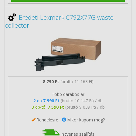
Eredeti Lexmark C792X77G waste
collector
8 790 Ft
(bruttó 11 163 Ft)
Több darabos ár
2 db
7 990 Ft
(bruttó 10 147 Ft) / db
3 db-tól
7 590 Ft
(bruttó 9 639 Ft) / db
Rendelésre
Mikor kapom meg?
Ingyenes szállítás