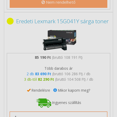
Nem rendelhető
Eredeti Lexmark 15G041Y sárga toner
85 190 Ft
(bruttó 108 191 Ft)
Több darabos ár
2 db
83 690 Ft
(bruttó 106 286 Ft) / db
3 db-tól
82 290 Ft
(bruttó 104 508 Ft) / db
Rendelésre
Mikor kapom meg?
Ingyenes szállítás