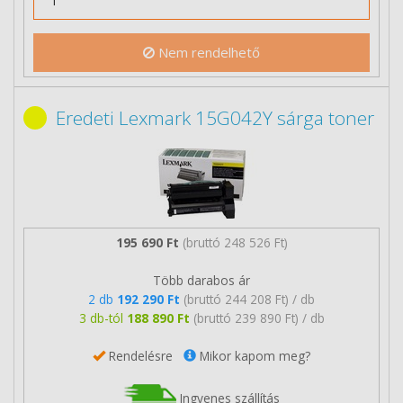
Nem rendelhető
Eredeti Lexmark 15G042Y sárga toner
195 690 Ft
(bruttó 248 526 Ft)
Több darabos ár
2 db
192 290 Ft
(bruttó 244 208 Ft) / db
3 db-tól
188 890 Ft
(bruttó 239 890 Ft) / db
Rendelésre
Mikor kapom meg?
Ingyenes szállítás