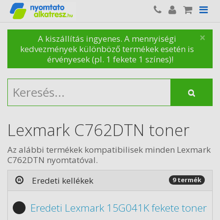
×
A kiszállítás ingyenes. A mennyiségi
kedvezmények különböző termékek esetén is
érvényesek (pl. 1 fekete 1 színes)!
Lexmark C762DTN toner
Az alábbi termékek kompatibilisek minden Lexmark
C762DTN nyomtatóval.
Eredeti kellékek
9 termék
Eredeti Lexmark 15G041K fekete toner