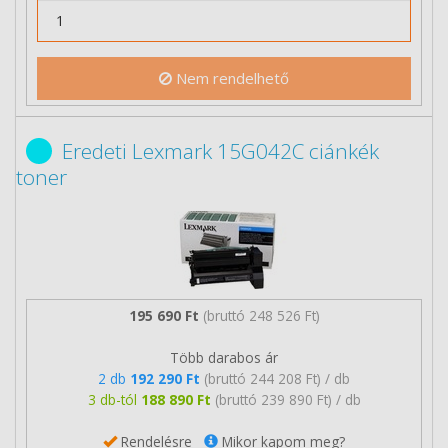
Nem rendelhető
Eredeti Lexmark 15G042C ciánkék
toner
195 690 Ft
(bruttó 248 526 Ft)
Több darabos ár
2 db
192 290 Ft
(bruttó 244 208 Ft) / db
3 db-tól
188 890 Ft
(bruttó 239 890 Ft) / db
Rendelésre
Mikor kapom meg?