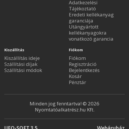
Adatkezelési
Tájékoztató
Eredeti kellékanyag
garanciája
Utángyártott
kellékanyagokra
vonatkozó garancia
Kiszállítás
Fiókom
Kiszállítás ideje
Fiókom
Szállítási díjak
Regisztráció
Szállítási módok
Bejelentkezés
Kosár
Pénztár
Minden jog fenntartva! © 2026
Nyomtatóalkatrész.hu Kft.
UFO-SOFT 3.5
Webáruház