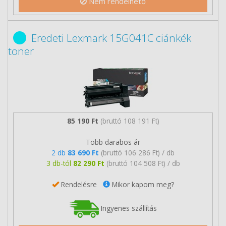
Nem rendelhető
Eredeti Lexmark 15G041C ciánkék
toner
85 190 Ft
(bruttó 108 191 Ft)
Több darabos ár
2 db
83 690 Ft
(bruttó 106 286 Ft) / db
3 db-tól
82 290 Ft
(bruttó 104 508 Ft) / db
Rendelésre
Mikor kapom meg?
Ingyenes szállítás