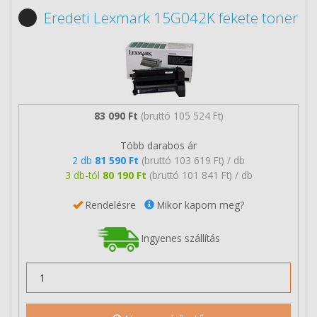
Eredeti Lexmark 15G042K fekete toner
83 090 Ft
(bruttó 105 524 Ft)
Több darabos ár
2 db
81 590 Ft
(bruttó 103 619 Ft) / db
3 db-tól
80 190 Ft
(bruttó 101 841 Ft) / db
Rendelésre
Mikor kapom meg?
Ingyenes szállítás