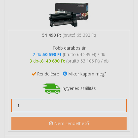
51 490 Ft
(bruttó 65 392 Ft)
Több darabos ár
2 db
50 590 Ft
(bruttó 64 249 Ft) / db
3 db-tól
49 690 Ft
(bruttó 63 106 Ft) / db
Rendelésre
Mikor kapom meg?
Ingyenes szállítás
Nem rendelhető