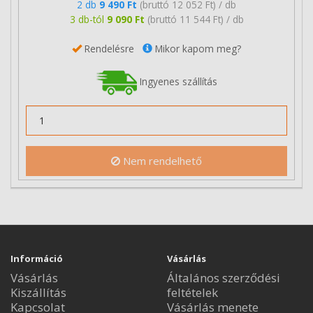
2 db
9 490 Ft
(bruttó 12 052 Ft) / db
3 db-tól
9 090 Ft
(bruttó 11 544 Ft) / db
Rendelésre
Mikor kapom meg?
Ingyenes szállítás
Nem rendelhető
Információ
Vásárlás
Vásárlás
Általános szerződési
Kiszállítás
feltételek
Kapcsolat
Vásárlás menete