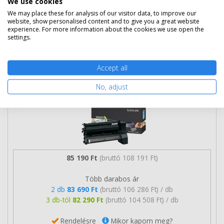
We use cookies
We may place these for analysis of our visitor data, to improve our
website, show personalised content and to give you a great website
experience. For more information about the cookies we use open the
settings.
Nem rendelhető
Accept all
Eredeti Lexmark 15G041Y sárga toner
No, adjust
85 190 Ft
(bruttó 108 191 Ft)
Több darabos ár
2 db
83 690 Ft
(bruttó 106 286 Ft) / db
3 db-tól
82 290 Ft
(bruttó 104 508 Ft) / db
Rendelésre
Mikor kapom meg?