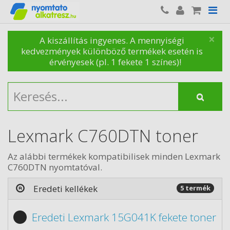
×
A kiszállítás ingyenes. A mennyiségi
kedvezmények különböző termékek esetén is
érvényesek (pl. 1 fekete 1 színes)!
Lexmark C760DTN toner
Az alábbi termékek kompatibilisek minden Lexmark
C760DTN nyomtatóval.
Eredeti kellékek
5 termék
Eredeti Lexmark 15G041K fekete toner