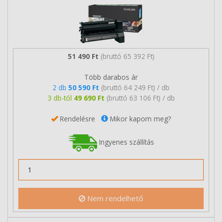
51 490 Ft
(bruttó 65 392 Ft)
Több darabos ár
2 db
50 590 Ft
(bruttó 64 249 Ft) / db
3 db-tól
49 690 Ft
(bruttó 63 106 Ft) / db
Rendelésre
Mikor kapom meg?
Ingyenes szállítás
Nem rendelhető