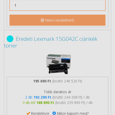
Nem rendelhető
Eredeti Lexmark 15G042C ciánkék
toner
195 690 Ft
(bruttó 248 526 Ft)
Több darabos ár
2 db
192 290 Ft
(bruttó 244 208 Ft) / db
3 db-tól
188 890 Ft
(bruttó 239 890 Ft) / db
Rendelésre
Mikor kapom meg?