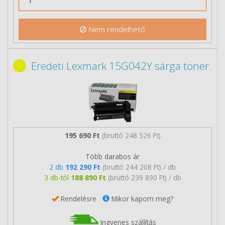
Nem rendelhető
Eredeti Lexmark 15G042Y sárga toner
195 690 Ft
(bruttó 248 526 Ft)
Több darabos ár
2 db
192 290 Ft
(bruttó 244 208 Ft) / db
3 db-tól
188 890 Ft
(bruttó 239 890 Ft) / db
Rendelésre
Mikor kapom meg?
Ingyenes szállítás