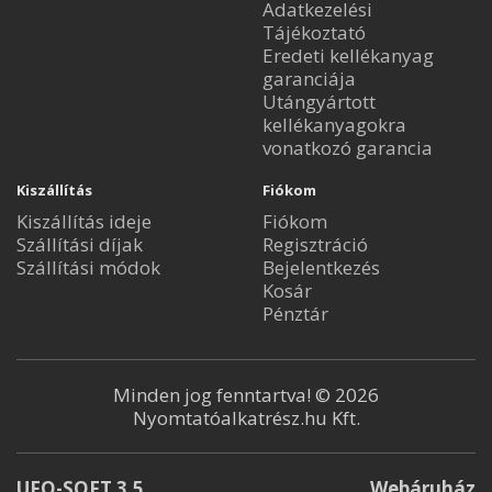
Adatkezelési
Tájékoztató
Eredeti kellékanyag
garanciája
Utángyártott
kellékanyagokra
vonatkozó garancia
Kiszállítás
Fiókom
Kiszállítás ideje
Fiókom
Szállítási díjak
Regisztráció
Szállítási módok
Bejelentkezés
Kosár
Pénztár
Minden jog fenntartva! © 2026
Nyomtatóalkatrész.hu Kft.
UFO-SOFT 3.5
Webáruház