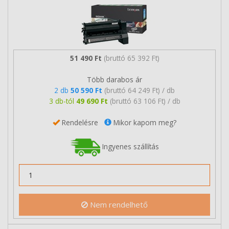
51 490 Ft
(bruttó 65 392 Ft)
Több darabos ár
2 db
50 590 Ft
(bruttó 64 249 Ft) / db
3 db-tól
49 690 Ft
(bruttó 63 106 Ft) / db
Rendelésre
Mikor kapom meg?
Ingyenes szállítás
Nem rendelhető