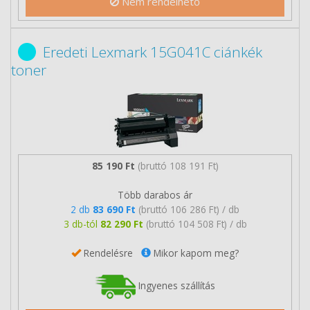
Nem rendelhető
Eredeti Lexmark 15G041C ciánkék
toner
85 190 Ft
(bruttó 108 191 Ft)
Több darabos ár
2 db
83 690 Ft
(bruttó 106 286 Ft) / db
3 db-tól
82 290 Ft
(bruttó 104 508 Ft) / db
Rendelésre
Mikor kapom meg?
Ingyenes szállítás