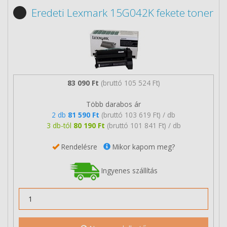
Eredeti Lexmark 15G042K fekete toner
83 090 Ft
(bruttó 105 524 Ft)
Több darabos ár
2 db
81 590 Ft
(bruttó 103 619 Ft) / db
3 db-tól
80 190 Ft
(bruttó 101 841 Ft) / db
Rendelésre
Mikor kapom meg?
Ingyenes szállítás