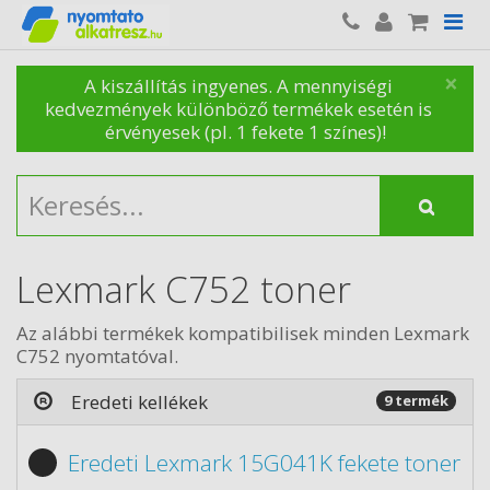
×
A kiszállítás ingyenes. A mennyiségi
kedvezmények különböző termékek esetén is
érvényesek (pl. 1 fekete 1 színes)!
Lexmark C752 toner
Az alábbi termékek kompatibilisek minden Lexmark
C752 nyomtatóval.
Eredeti kellékek
9 termék
Eredeti Lexmark 15G041K fekete toner