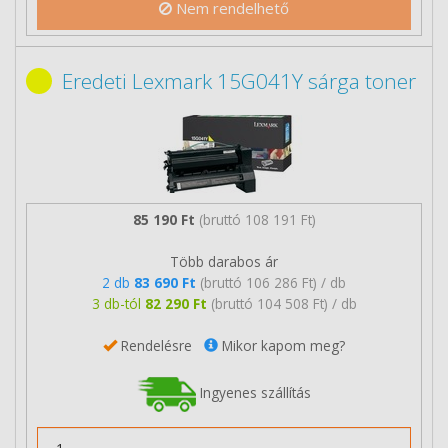
Nem rendelhető
Eredeti Lexmark 15G041Y sárga toner
85 190 Ft
(bruttó 108 191 Ft)
Több darabos ár
2 db
83 690 Ft
(bruttó 106 286 Ft) / db
3 db-tól
82 290 Ft
(bruttó 104 508 Ft) / db
Rendelésre
Mikor kapom meg?
Ingyenes szállítás