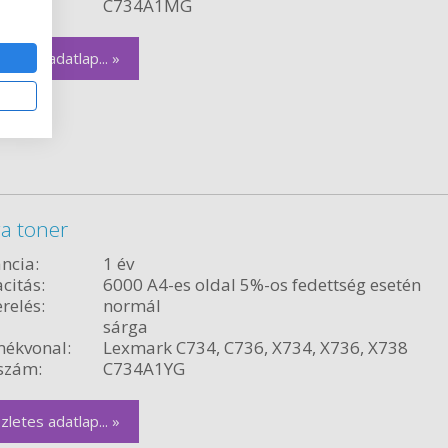
szám:
C734A1MG
zletes adatlap... »
a toner
ncia:
1 év
citás:
6000 A4-es oldal 5%-os fedettség esetén
relés:
normál
sárga
ékvonal:
Lexmark C734, C736, X734, X736, X738
szám:
C734A1YG
zletes adatlap... »