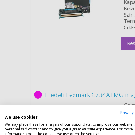
Kapa
Kisze
Szín:
Term
Cikk
Rés
Eredeti Lexmark C734A1MG ma
Gara
Kapa
Privacy 
Kisze
We use cookies
Szín:
We may place these for analysis of our visitor data, to improve our website,
personalised content and to give you a great website experience. For more
Term
information about the cookies we use open the settings.