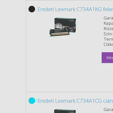
Eredeti Lexmark C734A1KG feke
Gara
Kapa
Kisze
Szín:
Term
Cikk
Rés
Eredeti Lexmark C734A1CG cián
Gara