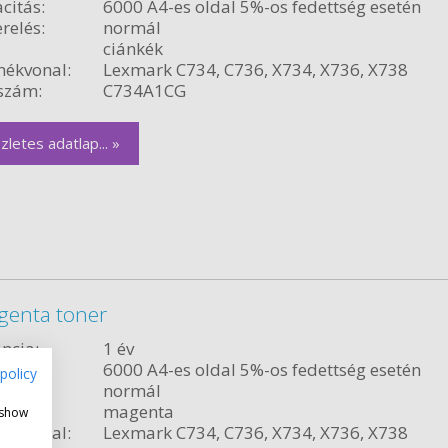
citás:
6000 A4-es oldal 5%-os fedettség esetén
relés:
normál
ciánkék
ékvonal:
Lexmark C734, C736, X734, X736, X738
szám:
C734A1CG
zletes adatlap... »
genta toner
ncia:
1 év
citás:
6000 A4-es oldal 5%-os fedettség esetén
policy
relés:
normál
magenta
 show
ékvonal:
Lexmark C734, C736, X734, X736, X738