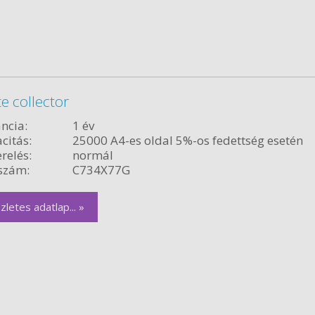
 collector
ncia:
1 év
citás:
25000 A4-es oldal 5%-os fedettség esetén
relés:
normál
szám:
C734X77G
zletes adatlap... »