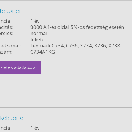
te toner
ncia:
1 év
citás:
8000 A4-es oldal 5%-os fedettség esetén
relés:
normál
fekete
ékvonal:
Lexmark C734, C736, X734, X736, X738
szám:
C734A1KG
zletes adatlap... »
kék toner
ncia:
1 év