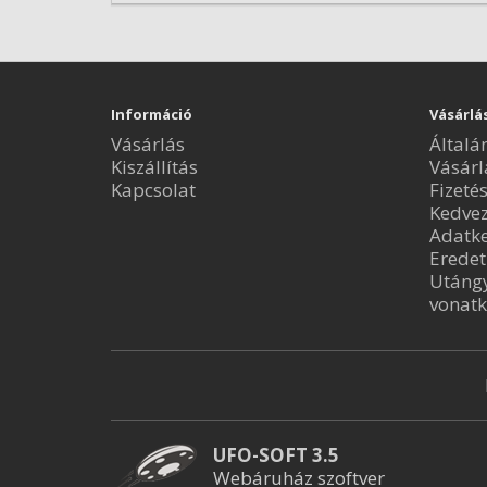
Információ
Vásárlá
Vásárlás
Általá
Kiszállítás
Vásárl
Kapcsolat
Fizeté
Kedve
Adatke
Eredet
Utángy
vonatk
UFO-SOFT 3.5
Webáruház szoftver