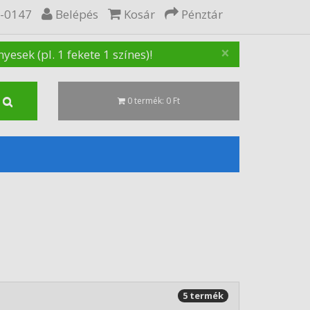
5-0147
Belépés
Kosár
Pénztár
×
sek (pl. 1 fekete 1 színes)!
0 termék: 0 Ft
5 termék