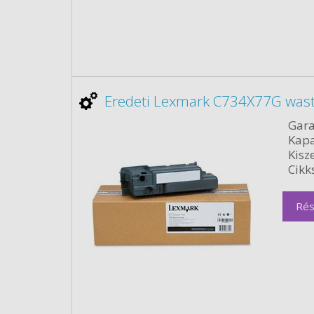
Eredeti Lexmark C734X77G waste
Gara
Kapa
Kisze
Cikk
Rés