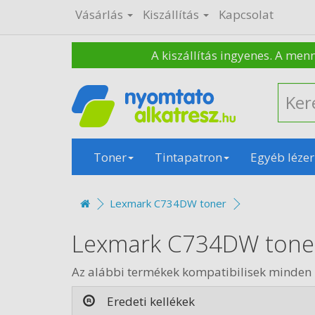
Vásárlás
Kiszállítás
Kapcsolat
A kiszállítás ingyenes. A men
Toner
Tintapatron
Egyéb lézer
Lexmark C734DW toner
Lexmark C734DW tone
Az alábbi termékek kompatibilisek minde
Eredeti kellékek