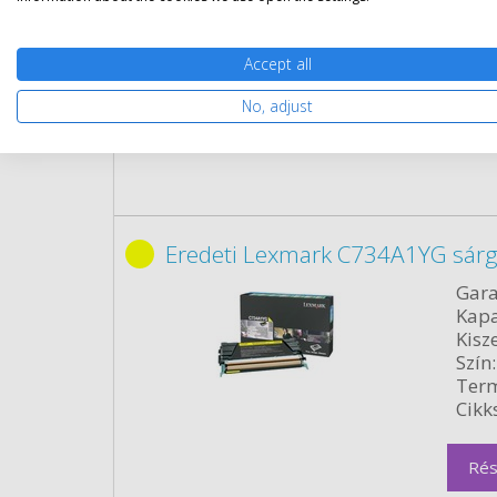
Cikk
Rés
Accept all
No, adjust
Eredeti Lexmark C734A1YG sárg
Gara
Kapa
Kisze
Szín:
Term
Cikk
Rés