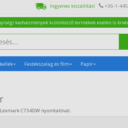
Ingyenes kiszállítás!
+36-1-44
nyiségi kedvezmények különböző termékek esetén is érvénye
kellék
Festékszalag és film
Papír
r
n Lexmark C734DW nyomtatóval.