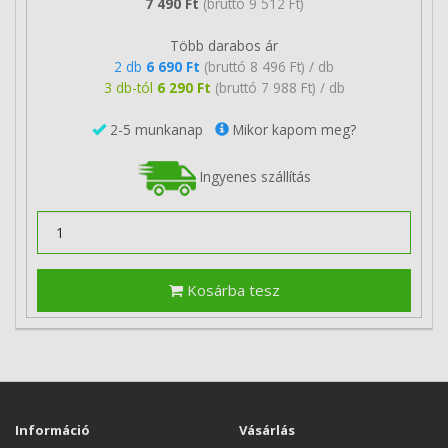
7 490 Ft
(bruttó 9 512 Ft)
Több darabos ár
2 db
6 690 Ft
(bruttó 8 496 Ft) / db
3 db-tól
6 290 Ft
(bruttó 7 988 Ft) / db
2-5 munkanap
Mikor kapom meg?
Ingyenes szállítás
Kosárba tesz
Információ
Vásárlás