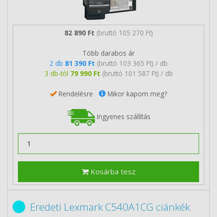
82 890 Ft
(bruttó 105 270 Ft)
Több darabos ár
2 db
81 390 Ft
(bruttó 103 365 Ft) / db
3 db-tól
79 990 Ft
(bruttó 101 587 Ft) / db
Rendelésre
Mikor kapom meg?
Ingyenes szállítás
Kosárba tesz
Eredeti Lexmark C540A1CG ciánkék