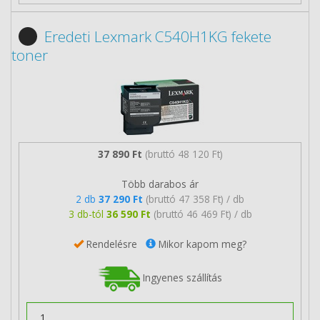
Eredeti Lexmark C540H1KG fekete
toner
37 890 Ft
(bruttó 48 120 Ft)
Több darabos ár
2 db
37 290 Ft
(bruttó 47 358 Ft) / db
3 db-tól
36 590 Ft
(bruttó 46 469 Ft) / db
Rendelésre
Mikor kapom meg?
Ingyenes szállítás