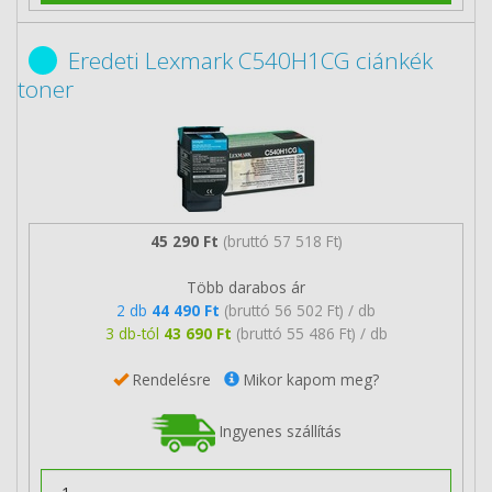
Eredeti Lexmark C540H1CG ciánkék
toner
45 290 Ft
(bruttó 57 518 Ft)
Több darabos ár
2 db
44 490 Ft
(bruttó 56 502 Ft) / db
3 db-tól
43 690 Ft
(bruttó 55 486 Ft) / db
Rendelésre
Mikor kapom meg?
Ingyenes szállítás