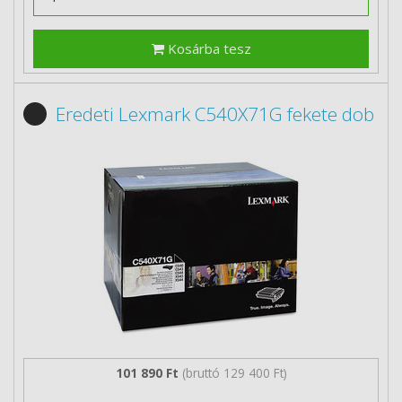
Kosárba tesz
Eredeti Lexmark C540X71G fekete dob
101 890 Ft
(bruttó 129 400 Ft)