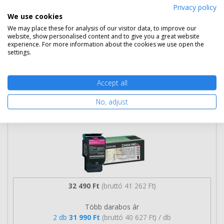
Privacy policy
Ingyenes szállítás
We use cookies
We may place these for analysis of our visitor data, to improve our
website, show personalised content and to give you a great website
experience. For more information about the cookies we use open the
settings.
Kosárba tesz
Accept all
Eredeti Lexmark C540A1MG magenta
No, adjust
toner
32 490 Ft
(bruttó 41 262 Ft)
Több darabos ár
2 db
31 990 Ft
(bruttó 40 627 Ft) / db