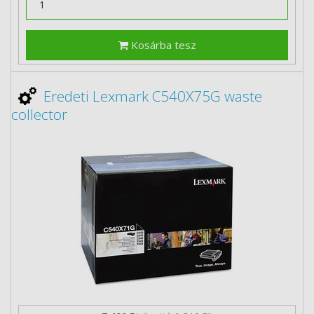
Kosárba tesz
Eredeti Lexmark C540X75G waste
collector