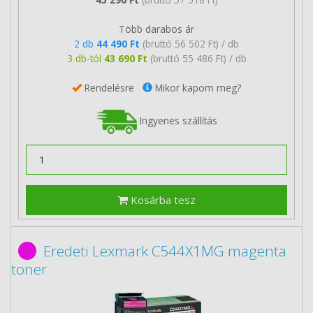
Több darabos ár
2 db
44 490 Ft
(bruttó 56 502 Ft) / db
3 db-tól
43 690 Ft
(bruttó 55 486 Ft) / db
Rendelésre
Mikor kapom meg?
Ingyenes szállítás
Kosárba tesz
Eredeti Lexmark C544X1MG magenta
toner