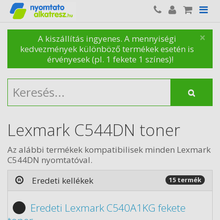
×
A kiszállítás ingyenes. A mennyiségi
kedvezmények különböző termékek esetén is
érvényesek (pl. 1 fekete 1 színes)!
Lexmark C544DN toner
Az alábbi termékek kompatibilisek minden Lexmark
C544DN nyomtatóval.
Eredeti kellékek
15 termék
Eredeti Lexmark C540A1KG fekete