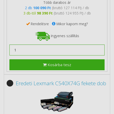
Több darabos ár
2 db
100 090 Ft
(bruttó 127 114 Ft) / db
3 db-tól
98 390 Ft
(bruttó 124 955 Ft) / db
Rendelésre
Mikor kapom meg?
Ingyenes szállítás
Kosárba tesz
Eredeti Lexmark C540X74G fekete dob