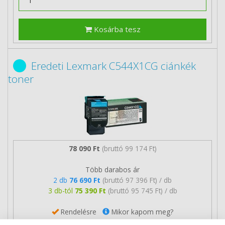
Kosárba tesz
Eredeti Lexmark C544X1CG ciánkék
toner
78 090 Ft
(bruttó 99 174 Ft)
Több darabos ár
2 db
76 690 Ft
(bruttó 97 396 Ft) / db
3 db-tól
75 390 Ft
(bruttó 95 745 Ft) / db
Rendelésre
Mikor kapom meg?