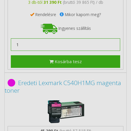
3 db-tól
31 390 Ft
(bruttó 39 865 Ft) / db
Rendelésre
Mikor kapom meg?
Ingyenes szállítás
Kosárba tesz
Eredeti Lexmark C540H1MG magenta
toner
45 290 Ft
(bruttó 57 518 Ft)