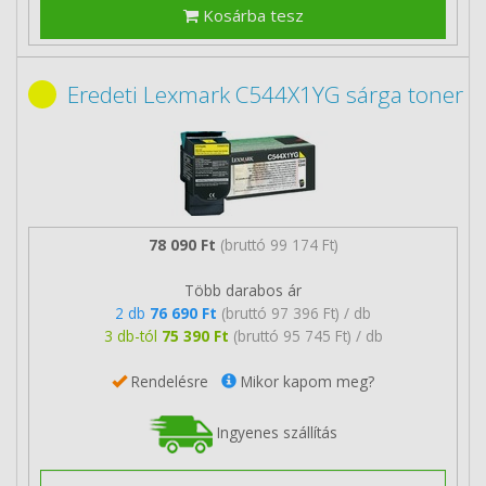
Kosárba tesz
Eredeti Lexmark C544X1YG sárga toner
78 090 Ft
(bruttó 99 174 Ft)
Több darabos ár
2 db
76 690 Ft
(bruttó 97 396 Ft) / db
3 db-tól
75 390 Ft
(bruttó 95 745 Ft) / db
Rendelésre
Mikor kapom meg?
Ingyenes szállítás