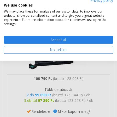
Privacy policy
We use cookies
We may place these for analysis of our visitor data, to improve our
Eredeti Lexmark 24B6517 magenta
website, show personalised content and to give you a great website
experience. For more information about the cookies we use open the
toner
settings.
Accept all
No, adjust
100 790 Ft
(bruttó 128 003 Ft)
Több darabos ár
2 db
99 090 Ft
(bruttó 125 844 Ft) / db
3 db-tól
97 290 Ft
(bruttó 123 558 Ft) / db
Rendelésre
Mikor kapom meg?