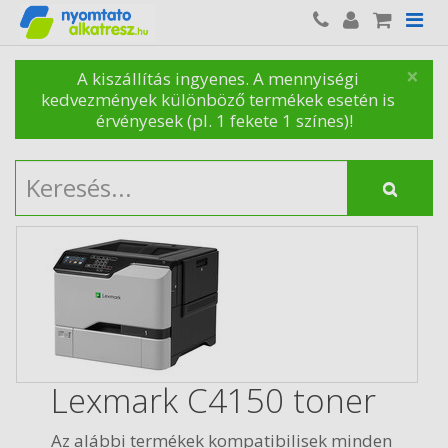
×
A kiszállítás ingyenes. A mennyiségi
kedvezmények különböző termékek esetén is
érvényesek (pl. 1 fekete 1 színes)!
Lexmark C4150 toner
Az alábbi termékek kompatibilisek minden