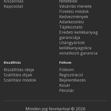
Kiszállítás
feltételek
Kapcsolat
Vásárlás menete
Fizetési módok
Kedvezmények
Adatkezelési
Tájékoztató
Eredeti kellékanyag
garanciája
Utángyártott
kellékanyagokra
vonatkozó garancia
Kiszállítás
Fiókom
Kiszállítás ideje
Fiókom
Szállítási díjak
Regisztráció
Szállítási módok
Bejelentkezés
Kosár
Pénztár
Minden jog fenntartva! © 2026