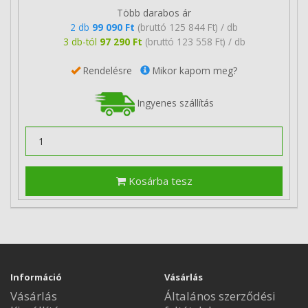
Több darabos ár
2 db
99 090 Ft
(bruttó 125 844 Ft) / db
3 db-tól
97 290 Ft
(bruttó 123 558 Ft) / db
Rendelésre
Mikor kapom meg?
Ingyenes szállítás
Kosárba tesz
Információ
Vásárlás
Vásárlás
Általános szerződési