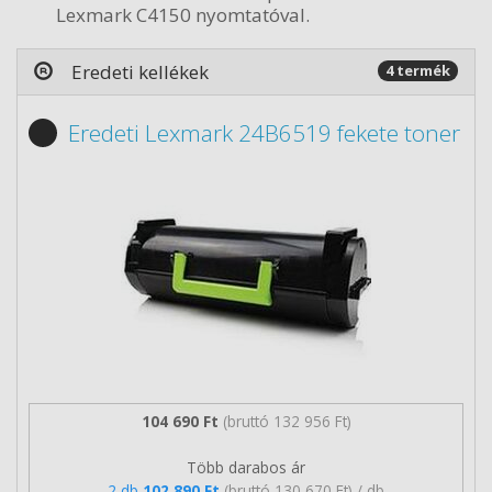
Lexmark C4150 nyomtatóval.
Eredeti kellékek
4 termék
Eredeti Lexmark 24B6519 fekete toner
104 690 Ft
(bruttó 132 956 Ft)
Több darabos ár
2 db
102 890 Ft
(bruttó 130 670 Ft) / db