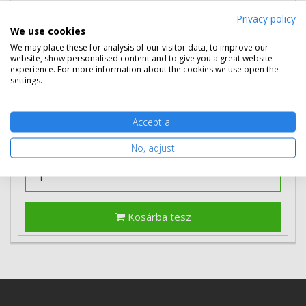
Privacy policy
37 990 Ft
(bruttó 48 247 Ft)
We use cookies
We may place these for analysis of our visitor data, to improve our
Több darabos ár
website, show personalised content and to give you a great website
2 db
37 290 Ft
(bruttó 47 358 Ft) / db
experience. For more information about the cookies we use open the
3 db-tól
36 690 Ft
(bruttó 46 596 Ft) / db
settings.
Szállítható
Mikor kapom meg?
Accept all
Ingyenes szállítás
No, adjust
Kosárba tesz