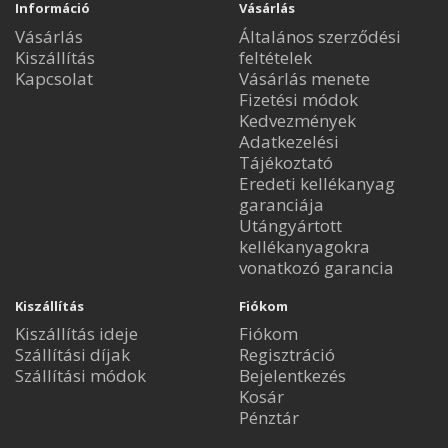
Információ
Vásárlás
Vásárlás
Általános szerződési
Kiszállítás
feltételek
Kapcsolat
Vásárlás menete
Fizetési módok
Kedvezmények
Adatkezelési
Tájékoztató
Eredeti kellékanyag
garanciája
Utángyártott
kellékanyagokra
vonatkozó garancia
Kiszállítás
Fiókom
Kiszállítás ideje
Fiókom
Szállítási díjak
Regisztráció
Szállítási módok
Bejelentkezés
Kosár
Pénztár