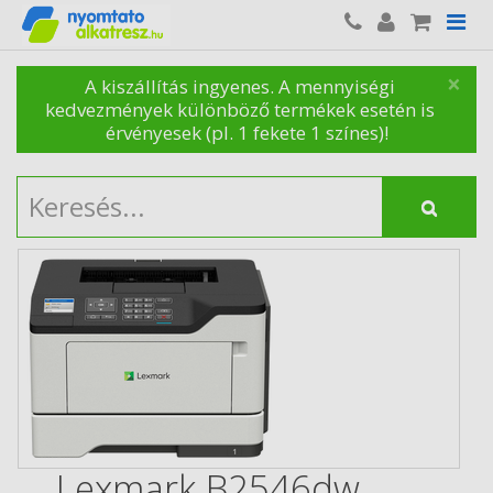
×
A kiszállítás ingyenes. A mennyiségi
kedvezmények különböző termékek esetén is
érvényesek (pl. 1 fekete 1 színes)!
Lexmark B2546dw