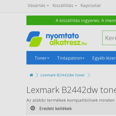
Vásárlás
Kiszállítás
Kapcsolat
A kiszállítás ingyenes. A men
Toner
Tintapatron
Egyéb lézer
Lexmark B2442dw toner
Lexmark B2442dw ton
Az alábbi termékek kompatibilisek minde
Eredeti kellékek