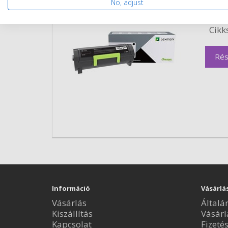
No, adjust
Kisze
Szín:
Cikk
Rés
Információ
Vásárlá
Vásárlás
Általá
Kiszállítás
Vásárl
Kapcsolat
Fizeté