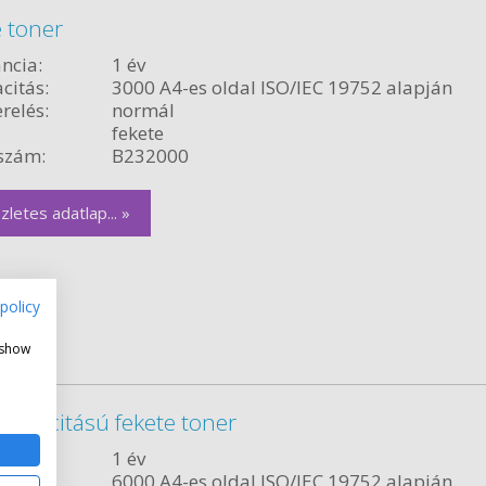
 toner
ncia:
1 év
citás:
3000 A4-es oldal ISO/IEC 19752 alapján
relés:
normál
fekete
szám:
B232000
zletes adatlap... »
policy
 show
apacitású fekete toner
ncia:
1 év
citás:
6000 A4-es oldal ISO/IEC 19752 alapján