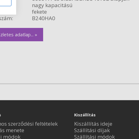
relés:
nagy kapacitású
fekete
szám:
B240HA0
zletes adatlap... »
s
Kiszállítás
nos szerződési feltételek
Kiszállítás ideje
ás menete
Szállítási díjak
si módok
Szállítási módok