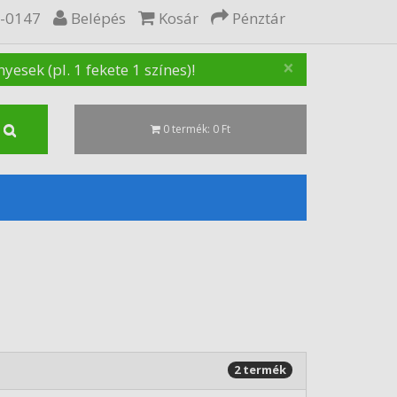
5-0147
Belépés
Kosár
Pénztár
×
sek (pl. 1 fekete 1 színes)!
0 termék: 0 Ft
2 termék