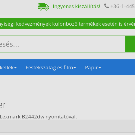
Ingyenes kiszállítás!
+36-1-44
nyiségi kedvezmények különböző termékek esetén is érvénye
kellék
Festékszalag és film
Papír
er
n Lexmark B2442dw nyomtatóval.