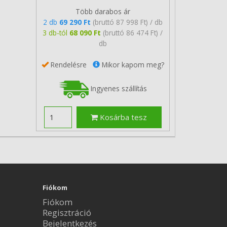
Több darabos ár
2 db
69 290 Ft
(bruttó 87 998 Ft) / db
3 db-tól
68 090 Ft
(bruttó 86 474 Ft) /
db
Rendelésre
Mikor kapom meg?
Ingyenes szállítás
Kosárba tesz
Fiókom
Fiókom
Regisztráció
Bejelentkezés