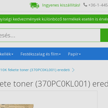
Ingyenes kiszállítás!
+36-1-44
nyiségi kedvezmények különböző termékek esetén is érvénye
kellék
Festékszalag és film
Papír
10K fekete toner (370PC0KL001) eredeti
ete toner (370PC0KL001) ered