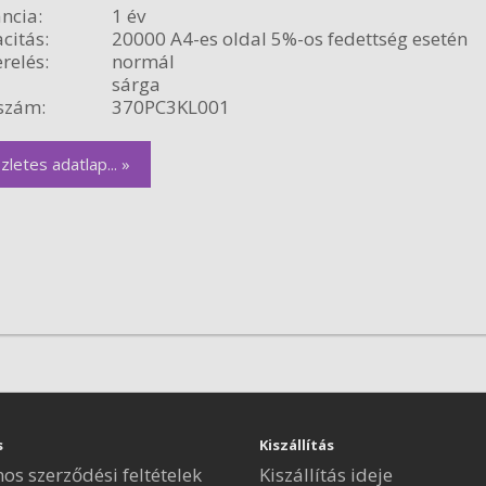
ncia:
1 év
citás:
20000 A4-es oldal 5%-os fedettség esetén
relés:
normál
sárga
szám:
370PC3KL001
zletes adatlap... »
s
Kiszállítás
nos szerződési feltételek
Kiszállítás ideje