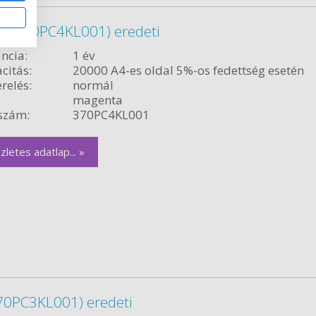
r (370PC4KL001) eredeti
ncia:
1 év
citás:
20000 A4-es oldal 5%-os fedettség esetén
relés:
normál
magenta
szám:
370PC4KL001
zletes adatlap... »
70PC3KL001) eredeti