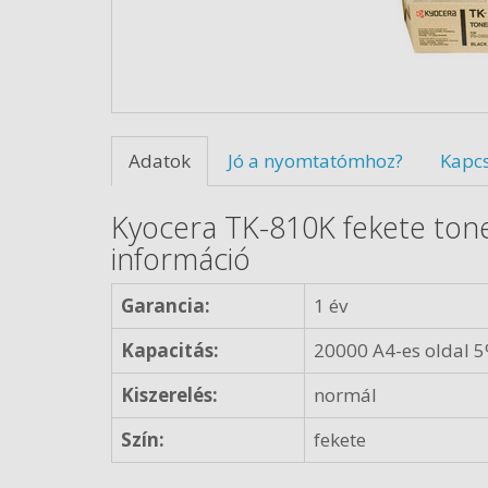
Adatok
Jó a nyomtatómhoz?
Kapc
Kyocera TK-810K fekete ton
információ
Garancia:
1 év
Kapacitás:
20000 A4-es oldal 5
Kiszerelés:
normál
Szín:
fekete