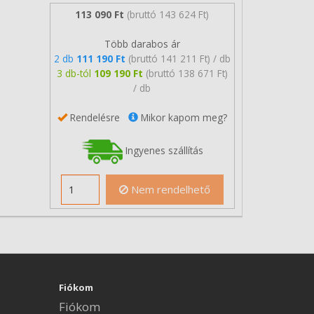
113 090 Ft
(bruttó 143 624 Ft)
Több darabos ár
2 db
111 190 Ft
(bruttó 141 211 Ft) / db
3 db-tól
109 190 Ft
(bruttó 138 671 Ft)
/ db
Rendelésre
Mikor kapom meg?
Ingyenes szállítás
Nem rendelhető
Fiókom
Fiókom