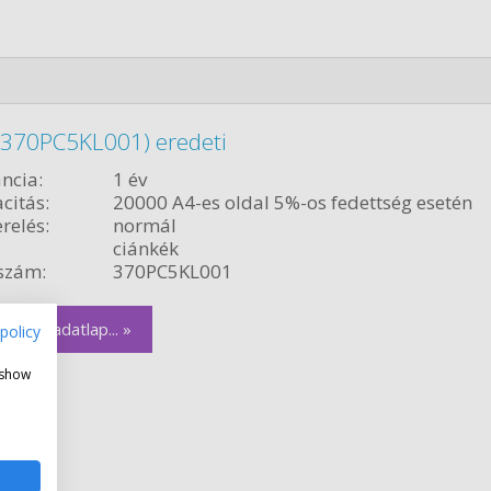
(370PC5KL001) eredeti
ncia:
1 év
citás:
20000 A4-es oldal 5%-os fedettség esetén
relés:
normál
ciánkék
szám:
370PC5KL001
zletes adatlap... »
policy
 show