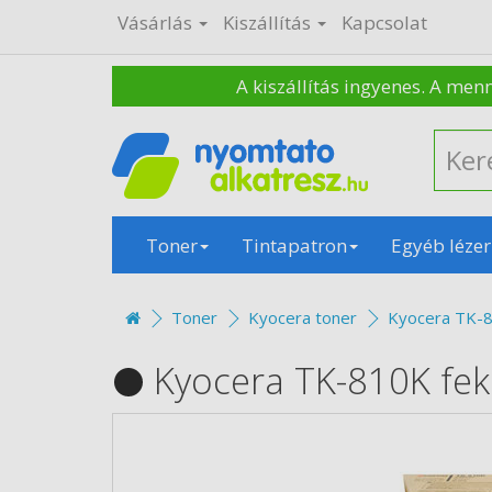
Vásárlás
Kiszállítás
Kapcsolat
A kiszállítás ingyenes. A men
Toner
Tintapatron
Egyéb lézer
Toner
Kyocera toner
Kyocera TK-8
Kyocera TK-810K fek