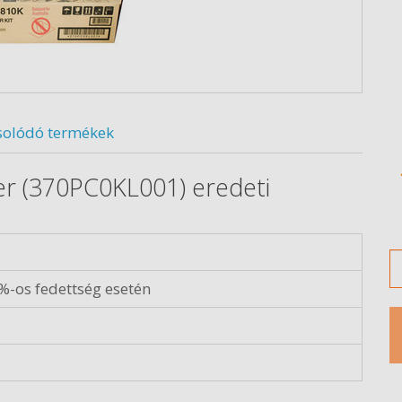
solódó termékek
er (370PC0KL001) eredeti
M
%-os fedettség esetén