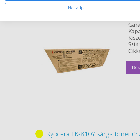
No, adjust
Kyocera TK-810M magenta tone
Gara
Kapa
Kisze
Szín:
Cikk
Rés
Kyocera TK-810Y sárga toner (3