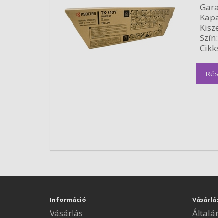
Gara
Kapa
Kisze
Szín:
Cikk
Rés
Információ
Vásárlá
Vásárlás
Általá