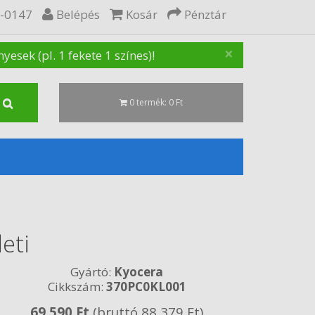
5-0147
Belépés
Kosár
Pénztár
×
sek (pl. 1 fekete 1 színes)!
0 termék: 0 Ft
eti
Gyártó:
Kyocera
Cikkszám:
370PC0KL001
69 590 Ft
(bruttó 88 379 Ft)