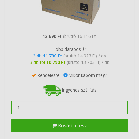
12 690 Ft
(bruttó 16 116 Ft)
Több darabos ár
2 db
11 790 Ft
(bruttó 14 973 Ft) / db
3 db-tól
10 790 Ft
(bruttó 13 703 Ft) / db
Rendelésre
Mikor kapom meg?
Ingyenes szállítás
Kosárba tesz