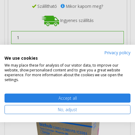
Szállítható
Mikor kapom meg?
Ingyenes szállítás
Privacy policy
Kosárba tesz
We use cookies
We may place these for analysis of our visitor data, to improve our
website, show personalised content and to give you a great website
experience. For more information about the cookies we use open the
Konica Minolta TNP49M magenta toner
settings.
(A95W350)
Accept all
No, adjust