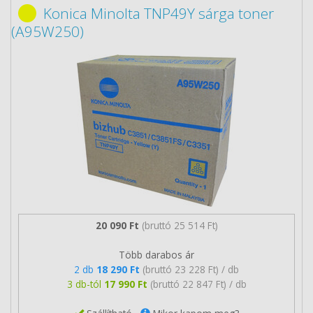
Konica Minolta TNP49Y sárga toner
(A95W250)
20 090 Ft
(bruttó 25 514 Ft)
Több darabos ár
2 db
18 290 Ft
(bruttó 23 228 Ft) / db
3 db-tól
17 990 Ft
(bruttó 22 847 Ft) / db