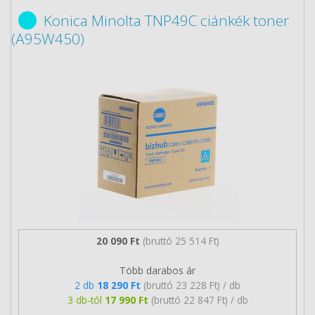
Konica Minolta TNP49C ciánkék toner
(A95W450)
20 090 Ft
(bruttó 25 514 Ft)
Több darabos ár
2 db
18 290 Ft
(bruttó 23 228 Ft) / db
3 db-tól
17 990 Ft
(bruttó 22 847 Ft) / db