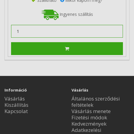
Szállítható
Mikor kapom meg?
Ingyenes szállítás
Információ
Vásárlás
Vásárlás
Általános szerződési
Kiszállítás
feltételek
Kapcsolat
Vásárlás menete
Fizetési módok
Kedvezmények
Adatkezelési