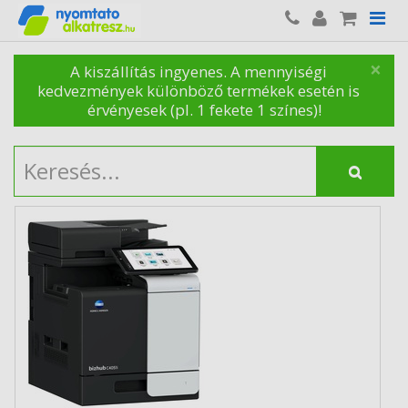
×
A kiszállítás ingyenes. A mennyiségi
kedvezmények különböző termékek esetén is
érvényesek (pl. 1 fekete 1 színes)!