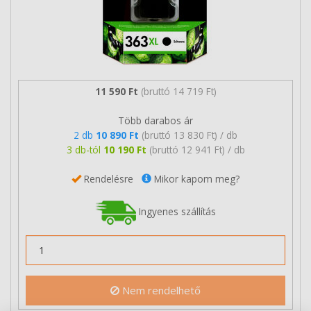
11 590 Ft
(bruttó 14 719 Ft)
Több darabos ár
2 db
10 890 Ft
(bruttó 13 830 Ft) / db
3 db-tól
10 190 Ft
(bruttó 12 941 Ft) / db
Rendelésre
Mikor kapom meg?
Ingyenes szállítás
Nem rendelhető