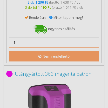
2 db
1 290 Ft
(bruttó 1 638 Ft) / db
3 db-tól
1 190 Ft
(bruttó 1 511 Ft) / db
Rendelésre
Mikor kapom meg?
Ingyenes szállítás
Nem rendelhető
Utángyártott 363 magenta patron