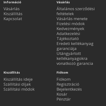
Információ
Vásárlás
Vásárlás
Általános szerződési
Kiszállítás
feltételek
Kapcsolat
Vásárlás menete
Fizetési módok
Kedvezmények
Adatkezelési
Tájékoztató
Eredeti kellékanyag
garanciája
Utángyártott
kellékanyagokra
vonatkozó garancia
Kiszállítás
Fiókom
Kiszállítás ideje
Fiókom
Szállítási díjak
Regisztráció
Szállítási módok
Bejelentkezés
Kosár
Pénztár