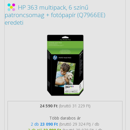
HP 363 multipack, 6 színű
patroncsomag + fotópapír (Q7966EE)
eredeti
24 590 Ft
(bruttó 31 229 Ft)
Több darabos ár
2 db
23 090 Ft
(bruttó 29 324 Ft) / db