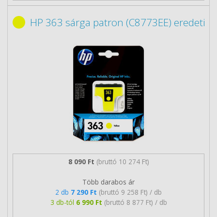
HP 363 sárga patron (C8773EE) eredeti
8 090 Ft
(bruttó 10 274 Ft)
Több darabos ár
2 db
7 290 Ft
(bruttó 9 258 Ft) / db
3 db-tól
6 990 Ft
(bruttó 8 877 Ft) / db