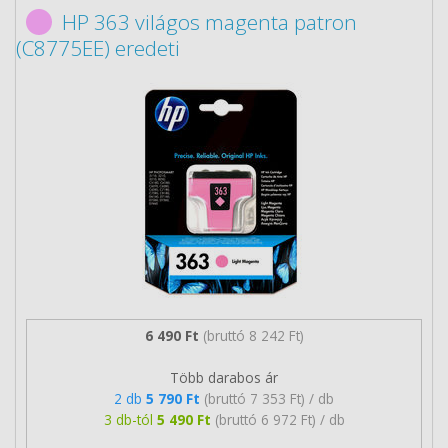
HP 363 világos magenta patron
(C8775EE) eredeti
6 490 Ft
(bruttó 8 242 Ft)
Több darabos ár
2 db
5 790 Ft
(bruttó 7 353 Ft) / db
3 db-tól
5 490 Ft
(bruttó 6 972 Ft) / db