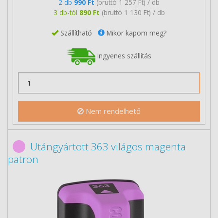
2 db
990 Ft
(bruttó 1 257 Ft) / db
3 db-tól
890 Ft
(bruttó 1 130 Ft) / db
Szállítható
Mikor kapom meg?
Ingyenes szállítás
Nem rendelhető
Utángyártott 363 világos magenta
patron