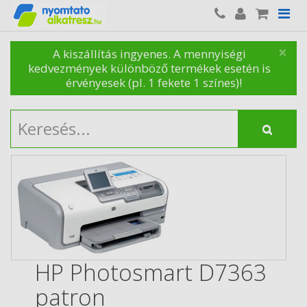
×
A kiszállítás ingyenes. A mennyiségi
kedvezmények különböző termékek esetén is
érvényesek (pl. 1 fekete 1 színes)!
HP Photosmart D7363
patron