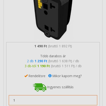
1 490 Ft
(bruttó 1 892 Ft)
Több darabos ár
2 db
1 290 Ft
(bruttó 1 638 Ft) / db
3 db-tól
1 190 Ft
(bruttó 1 511 Ft) / db
Rendelésre
Mikor kapom meg?
Ingyenes szállítás