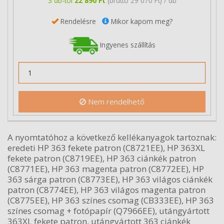
3 db-tól
22 890 Ft
(bruttó 29 070 Ft) / db
Rendelésre
Mikor kapom meg?
Ingyenes szállítás
Nem rendelhető
A nyomtatóhoz a következő kellékanyagok tartoznak:
eredeti HP 363 fekete patron (C8721EE), HP 363XL
fekete patron (C8719EE), HP 363 ciánkék patron
(C8771EE), HP 363 magenta patron (C8772EE), HP
363 sárga patron (C8773EE), HP 363 világos ciánkék
patron (C8774EE), HP 363 világos magenta patron
(C8775EE), HP 363 színes csomag (CB333EE), HP 363
színes csomag + fotópapír (Q7966EE), utángyártott
363XL fekete patron, utángyártott 363 ciánkék