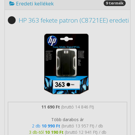
Eredeti kellékek
9 termék
HP 363 fekete patron (C8721EE) eredeti
11 690 Ft
(bruttó 14 846 Ft)
Több darabos ár
2 db
10 990 Ft
(bruttó 13 957 Ft) / db
3 db-tól
10 190 Ft
(bruttó 12 941 Ft) / db