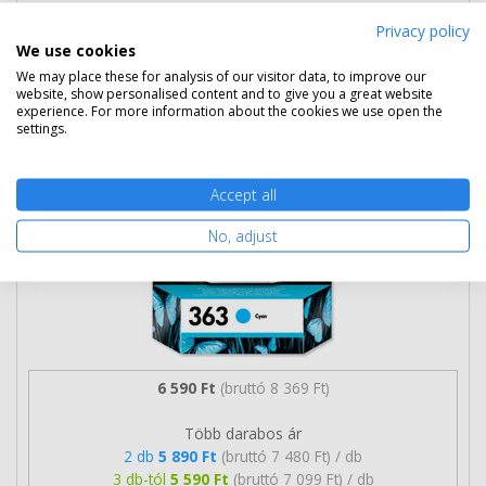
Privacy policy
HP 363 ciánkék patron (C8771EE)
We use cookies
eredeti
We may place these for analysis of our visitor data, to improve our
website, show personalised content and to give you a great website
experience. For more information about the cookies we use open the
settings.
Accept all
No, adjust
6 590 Ft
(bruttó 8 369 Ft)
Több darabos ár
2 db
5 890 Ft
(bruttó 7 480 Ft) / db
3 db-tól
5 590 Ft
(bruttó 7 099 Ft) / db