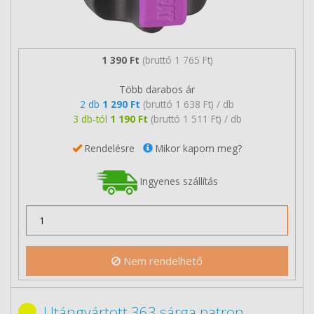
1 390 Ft
(bruttó 1 765 Ft)
Több darabos ár
2 db
1 290 Ft
(bruttó 1 638 Ft) / db
3 db-tól
1 190 Ft
(bruttó 1 511 Ft) / db
Rendelésre
Mikor kapom meg?
Ingyenes szállítás
Nem rendelhető
Utángyártott 363 sárga patron