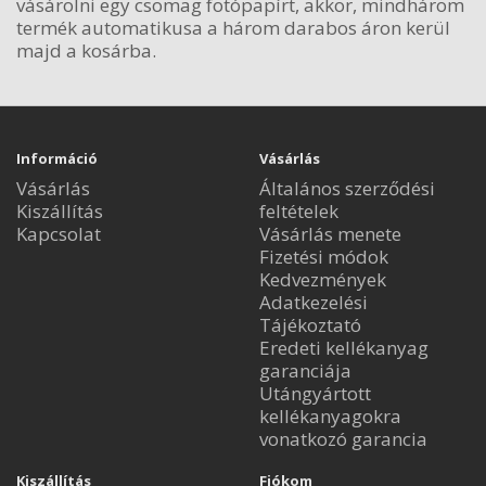
vásárolni egy csomag fotópapírt, akkor, mindhárom
termék automatikusa a három darabos áron kerül
majd a kosárba.
Információ
Vásárlás
Vásárlás
Általános szerződési
Kiszállítás
feltételek
Kapcsolat
Vásárlás menete
Fizetési módok
Kedvezmények
Adatkezelési
Tájékoztató
Eredeti kellékanyag
garanciája
Utángyártott
kellékanyagokra
vonatkozó garancia
Kiszállítás
Fiókom