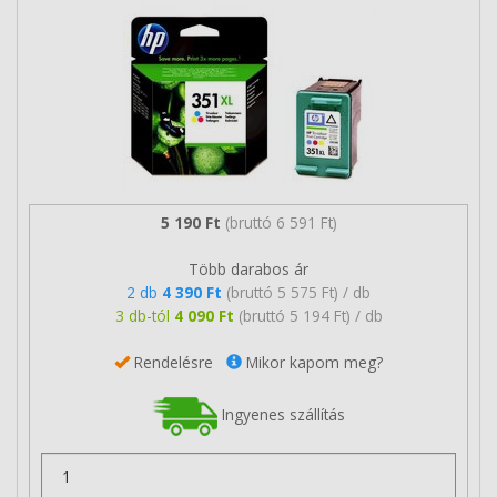
5 190 Ft
(bruttó 6 591 Ft)
Több darabos ár
2 db
4 390 Ft
(bruttó 5 575 Ft) / db
3 db-tól
4 090 Ft
(bruttó 5 194 Ft) / db
Rendelésre
Mikor kapom meg?
Ingyenes szállítás