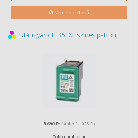
Nem rendelhető
Utángyártott 351XL színes patron
8 690 Ft
(bruttó 11 036 Ft)
Több darabos ár