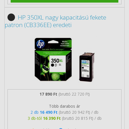
HP 350XL nagy kapacitású fekete
patron (CB336EE) eredeti
17 890 Ft
(bruttó 22 720 Ft)
Több darabos ár
2 db
16 490 Ft
(bruttó 20 942 Ft) / db
3 db-tól
16 390 Ft
(bruttó 20 815 Ft) / db