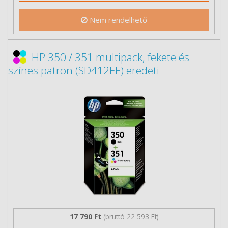
Nem rendelhető
HP 350 / 351 multipack, fekete és
színes patron (SD412EE) eredeti
17 790 Ft
(bruttó 22 593 Ft)