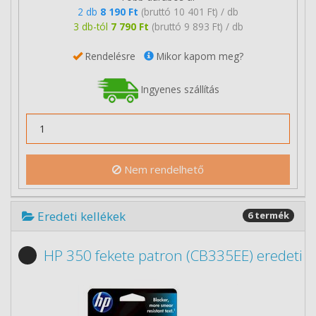
2 db
8 190 Ft
(bruttó 10 401 Ft) / db
3 db-tól
7 790 Ft
(bruttó 9 893 Ft) / db
Rendelésre
Mikor kapom meg?
Ingyenes szállítás
Nem rendelhető
Eredeti kellékek
6 termék
HP 350 fekete patron (CB335EE) eredeti