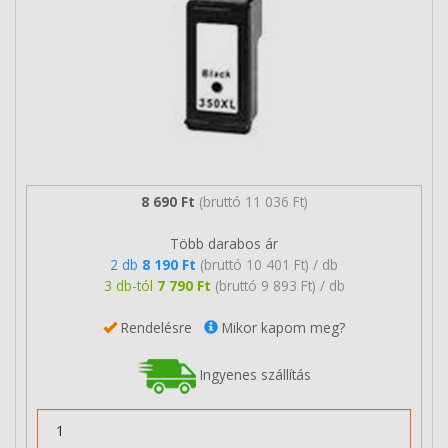
8 690 Ft
(bruttó 11 036 Ft)
Több darabos ár
2 db
8 190 Ft
(bruttó 10 401 Ft) / db
3 db-tól
7 790 Ft
(bruttó 9 893 Ft) / db
Rendelésre
Mikor kapom meg?
Ingyenes szállítás