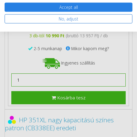
Accept all
13 190 Ft
(bruttó 16 751 Ft)
No, adjust
Több darabos ár
2 db
12 090 Ft
(bruttó 15 354 Ft) / db
3 db-tól
10 990 Ft
(bruttó 13 957 Ft) / db
2-5 munkanap
Mikor kapom meg?
Ingyenes szállítás
Kosárba tesz
HP 351XL nagy kapacitású színes
patron (CB338EE) eredeti