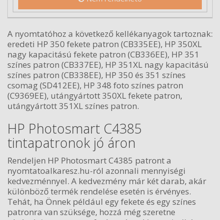
A nyomtatóhoz a következő kellékanyagok tartoznak:
eredeti HP 350 fekete patron (CB335EE), HP 350XL
nagy kapacitású fekete patron (CB336EE), HP 351
színes patron (CB337EE), HP 351XL nagy kapacitású
színes patron (CB338EE), HP 350 és 351 színes
csomag (SD412EE), HP 348 foto színes patron
(C9369EE), utángyártott 350XL fekete patron,
utángyártott 351XL színes patron.
HP Photosmart C4385
tintapatronok jó áron
Rendeljen HP Photosmart C4385 patront a
nyomtatoalkaresz.hu-ról azonnali mennyiségi
kedvezménnyel. A kedvezmény már két darab, akár
különböző termék rendelése esetén is érvényes.
Tehát, ha Önnek például egy fekete és egy színes
patronra van szüksége, hozzá még szeretne