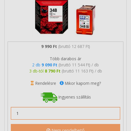
9 990 Ft
(bruttó 12 687 Ft)
Több darabos ár
2 db
9 090 Ft
(bruttó 11 544 Ft) / db
3 db-tól
8 790 Ft
(bruttó 11 163 Ft) / db
Rendelésre
Mikor kapom meg?
Ingyenes szállítás
Nem rendelhető