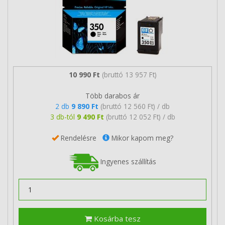
10 990 Ft
(bruttó 13 957 Ft)
Több darabos ár
2 db
9 890 Ft
(bruttó 12 560 Ft) / db
3 db-tól
9 490 Ft
(bruttó 12 052 Ft) / db
Rendelésre
Mikor kapom meg?
Ingyenes szállítás
Kosárba tesz