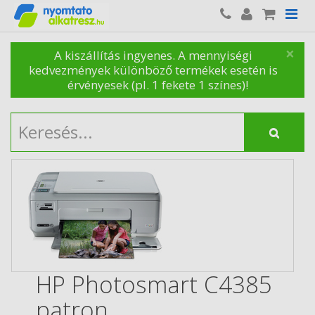
×
A kiszállítás ingyenes. A mennyiségi
kedvezmények különböző termékek esetén is
érvényesek (pl. 1 fekete 1 színes)!
HP Photosmart C4385
patron