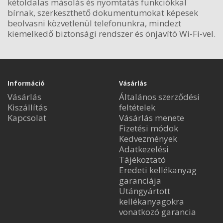
kétoldalas másolás és nyomtatás funkciókkal
bírnak, szerkeszthető dokumentumokat képesek
beolvasni közvetlenül telefonunkra, mindezt
kiemelkedő biztonsági rendszer és önjavító Wi-Fi-vel.
Információ
Vásárlás
Vásárlás
Általános szerződési
Kiszállítás
feltételek
Kapcsolat
Vásárlás menete
Fizetési módok
Kedvezmények
Adatkezelési
Tájékoztató
Eredeti kellékanyag
garanciája
Utángyártott
kellékanyagokra
vonatkozó garancia