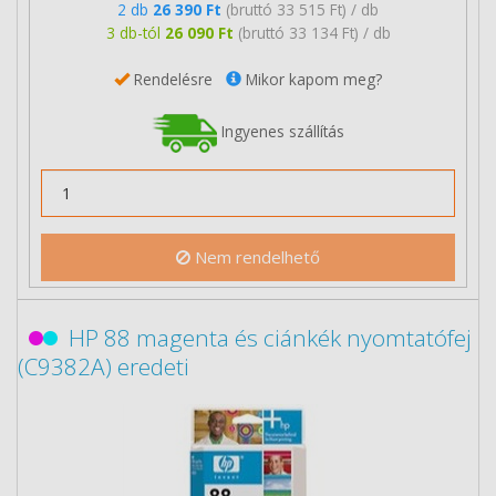
2 db
26 390 Ft
(bruttó 33 515 Ft) / db
3 db-tól
26 090 Ft
(bruttó 33 134 Ft) / db
Rendelésre
Mikor kapom meg?
Ingyenes szállítás
Nem rendelhető
HP 88 magenta és ciánkék nyomtatófej
(C9382A) eredeti