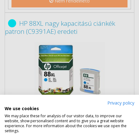
Nem rendelhető
HP 88XL nagy kapacitású ciánkék
patron (C9391AE) eredeti
Privacy policy
We use cookies
12 890 Ft
(bruttó 16 370 Ft)
We may place these for analysis of our visitor data, to improve our
website, show personalised content and to give you a great website
Több darabos ár
experience. For more information about the cookies we use open the
2 db
12 190 Ft
(bruttó 15 481 Ft) / db
settings.
3 db-tól
11 390 Ft
(bruttó 14 465 Ft) / db