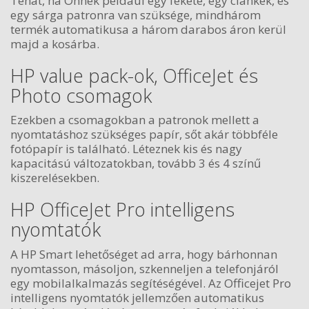
Tehát, ha Önnek például egy fekete, egy ciánkék, és
egy sárga patronra van szüksége, mindhárom
termék automatikusa a három darabos áron kerül
majd a kosárba.
HP value pack-ok, OfficeJet és
Photo csomagok
Ezekben a csomagokban a patronok mellett a
nyomtatáshoz szükséges papír, sőt akár többféle
fotópapír is található. Léteznek kis és nagy
kapacitású változatokban, tovább 3 és 4 színű
kiszerelésekben.
HP OfficeJet Pro intelligens
nyomtatók
A HP Smart lehetőséget ad arra, hogy bárhonnan
nyomtasson, másoljon, szkenneljen a telefonjáról
egy mobilalkalmazás segítéségével. Az Officejet Pro
intelligens nyomtatók jellemzően automatikus