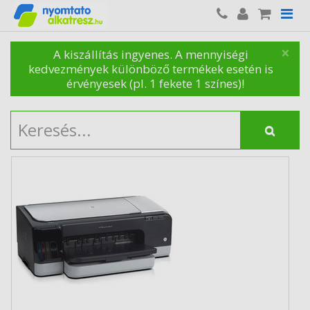
×
A kiszállítás ingyenes. A mennyiségi
kedvezmények különböző termékek esetén is
érvényesek (pl. 1 fekete 1 színes)!