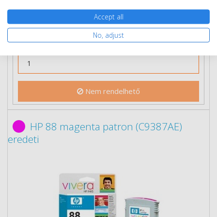
Rendelésre
Mikor kapom meg?
Accept all
No, adjust
Ingyenes szállítás
Nem rendelhető
HP 88 magenta patron (C9387AE)
eredeti