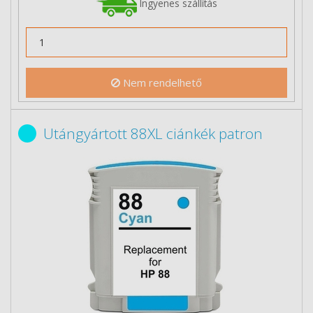
Ingyenes szállítás
Nem rendelhető
Utángyártott 88XL ciánkék patron