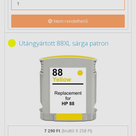
Nem rendelhető
Utángyártott 88XL sárga patron
7 290 Ft
(bruttó 9 258 Ft)