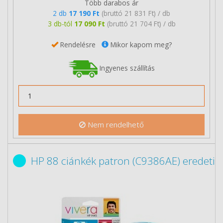
Több darabos ár
2 db
17 190 Ft
(bruttó 21 831 Ft) / db
3 db-tól
17 090 Ft
(bruttó 21 704 Ft) / db
Rendelésre
Mikor kapom meg?
Ingyenes szállítás
Nem rendelhető
HP 88 ciánkék patron (C9386AE) eredeti