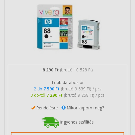
8 290 Ft
(bruttó 10 528 Ft)
Több darabos ár
2 db
7 590 Ft
(bruttó 9 639 Ft) / pcs
3 db-tól
7 290 Ft
(bruttó 9 258 Ft) / pcs
Rendelésre
Mikor kapom meg?
Ingyenes szállítás