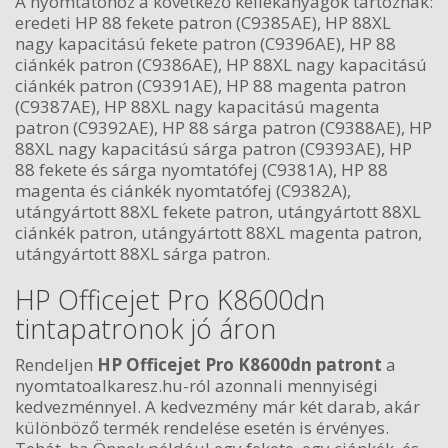
A nyomtatóhoz a következő kellékanyagok tartoznak:
eredeti HP 88 fekete patron (C9385AE), HP 88XL
nagy kapacitású fekete patron (C9396AE), HP 88
ciánkék patron (C9386AE), HP 88XL nagy kapacitású
ciánkék patron (C9391AE), HP 88 magenta patron
(C9387AE), HP 88XL nagy kapacitású magenta
patron (C9392AE), HP 88 sárga patron (C9388AE), HP
88XL nagy kapacitású sárga patron (C9393AE), HP
88 fekete és sárga nyomtatófej (C9381A), HP 88
magenta és ciánkék nyomtatófej (C9382A),
utángyártott 88XL fekete patron, utángyártott 88XL
ciánkék patron, utángyártott 88XL magenta patron,
utángyártott 88XL sárga patron.
HP Officejet Pro K8600dn
tintapatronok jó áron
Rendeljen
HP Officejet Pro K8600dn patront
a
nyomtatoalkaresz.hu-ról azonnali mennyiségi
kedvezménnyel. A kedvezmény már két darab, akár
különböző termék rendelése esetén is érvényes.