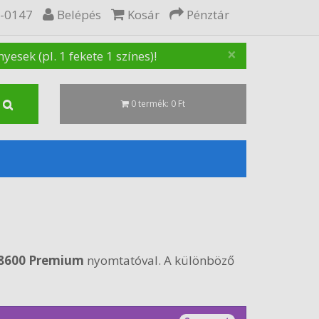
5-0147
Belépés
Kosár
Pénztár
×
sek (pl. 1 fekete 1 színes)!
0 termék: 0 Ft
o 8600 Premium
nyomtatóval. A különböző