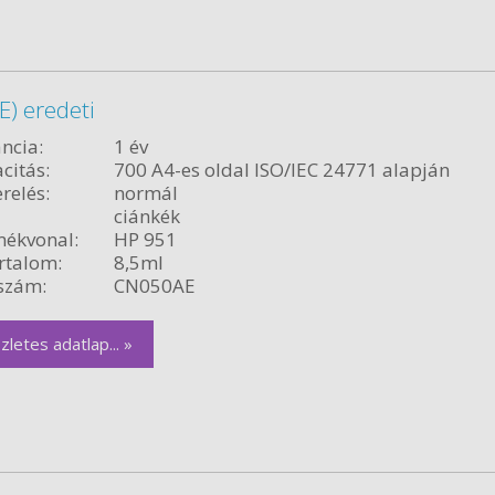
) eredeti
ncia:
1 év
citás:
700 A4-es oldal ISO/IEC 24771 alapján
relés:
normál
ciánkék
ékvonal:
HP 951
rtalom:
8,5ml
szám:
CN050AE
zletes adatlap... »