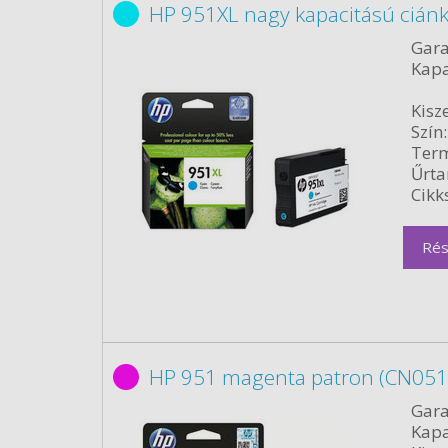
HP 951XL nagy kapacitású ciánk
Gara
Kapa
Kisze
Szín:
Term
Űrta
Cikk
Rés
HP 951 magenta patron (CN051A
Gara
Kapa