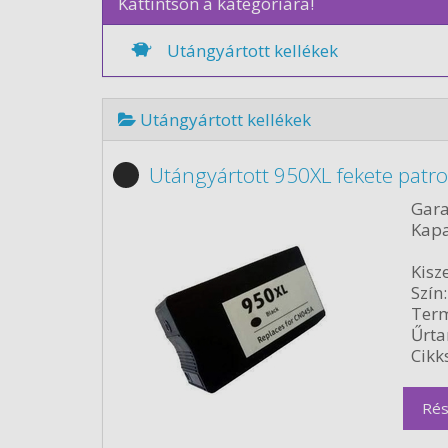
Kattintson a kategóriára!
Utángyártott kellékek
Utángyártott kellékek
Utángyártott 950XL fekete patr
Gara
Kapa
Kisze
Szín:
Term
Űrta
Cikk
Rés