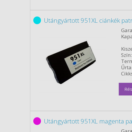
Utángyártott 951XL ciánkék pat
Gara
Kapa
Kisze
Szín:
Term
Űrta
Cikk
Rés
Utángyártott 951XL magenta pa
Gara