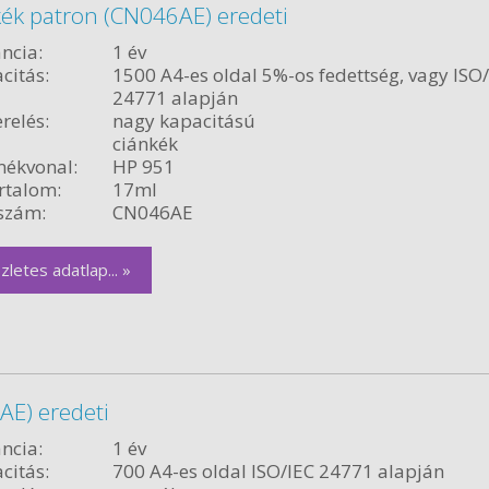
ék patron (CN046AE) eredeti
ncia:
1 év
citás:
1500 A4-es oldal 5%-os fedettség, vagy ISO
24771 alapján
relés:
nagy kapacitású
ciánkék
ékvonal:
HP 951
rtalom:
17ml
szám:
CN046AE
zletes adatlap... »
E) eredeti
ncia:
1 év
citás:
700 A4-es oldal ISO/IEC 24771 alapján