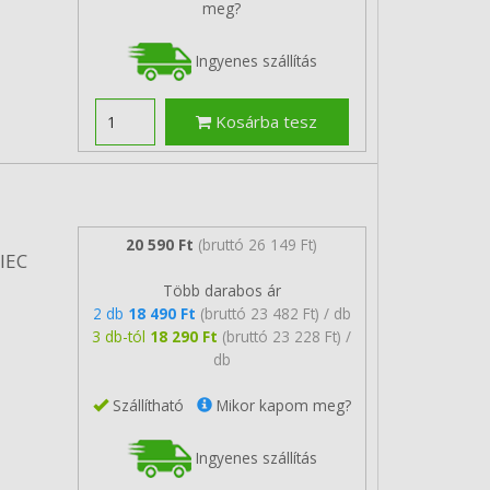
meg?
Ingyenes szállítás
Kosárba tesz
20 590 Ft
(bruttó 26 149 Ft)
/IEC
Több darabos ár
2 db
18 490 Ft
(bruttó 23 482 Ft) / db
3 db-tól
18 290 Ft
(bruttó 23 228 Ft) /
db
Szállítható
Mikor kapom meg?
Ingyenes szállítás