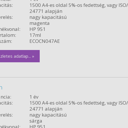
citás:
1500 A4-es oldal 5%-os fedettség, vagy ISO
24771 alapján
relés:
nagy kapacitású
magenta
ékvonal:
HP 951
rtalom:
17ml
szám:
ECOCN047AE
zletes adatlap... »
n
ncia:
1 év
citás:
1500 A4-es oldal 5%-os fedettség, vagy ISO
24771 alapján
relés:
nagy kapacitású
sárga
ékvonal:
HP 951