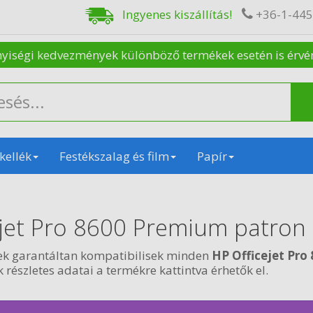
Ingyenes kiszállítás!
+36-1-44
nyiségi kedvezmények különböző termékek esetén is érvénye
kellék
Festékszalag és film
Papír
ejet Pro 8600 Premium patron
ek garantáltan kompatibilisek minden
HP Officejet Pr
 részletes adatai a termékre kattintva érhetők el.