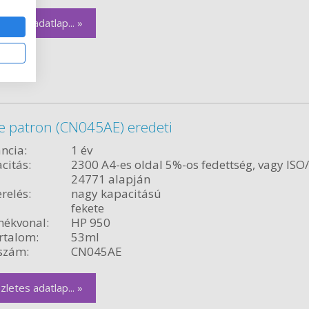
zletes adatlap... »
e patron (CN045AE) eredeti
ncia:
1 év
citás:
2300 A4-es oldal 5%-os fedettség, vagy ISO
24771 alapján
relés:
nagy kapacitású
fekete
ékvonal:
HP 950
rtalom:
53ml
szám:
CN045AE
zletes adatlap... »