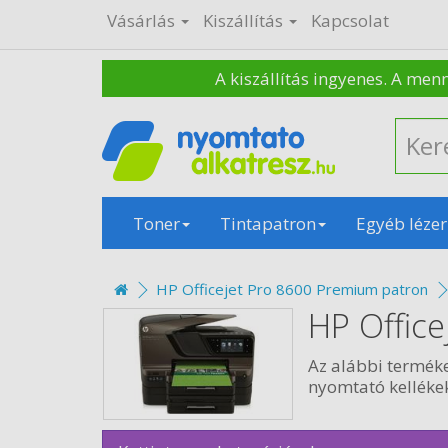
Vásárlás
Kiszállítás
Kapcsolat
A kiszállítás ingyenes. A men
Toner
Tintapatron
Egyéb lézer
HP Officejet Pro 8600 Premium patron
HP Offic
Az alábbi termék
nyomtató kellékek