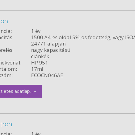
ron
ncia:
1 év
citás:
1500 A4-es oldal 5%-os fedettség, vagy ISO
24771 alapján
relés:
nagy kapacitású
ciánkék
ékvonal:
HP 951
rtalom:
17ml
szám:
ECOCN046AE
zletes adatlap... »
tron
ncia:
1 év