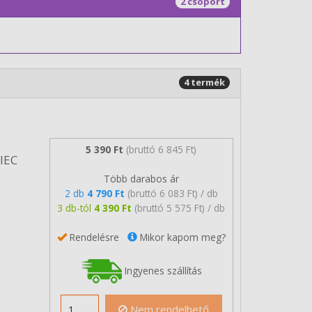
2 csoport
4 termék
5 390 Ft
(bruttó 6 845 Ft)
/IEC
Több darabos ár
2 db
4 790 Ft
(bruttó 6 083 Ft) / db
3 db-tól
4 390 Ft
(bruttó 5 575 Ft) / db
Rendelésre
Mikor kapom meg?
Ingyenes szállítás
Nem rendelhető