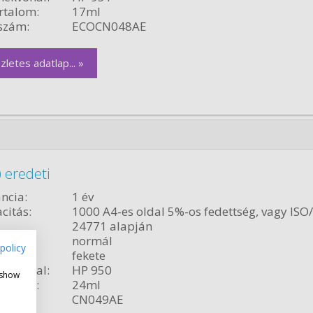
rtalom:
17ml
szám:
ECOCN048AE
zletes adatlap... »
 eredeti
ncia:
1 év
citás:
1000 A4-es oldal 5%-os fedettség, vagy ISO
24771 alapján
relés:
normál
policy
fekete
ékvonal:
HP 950
 show
rtalom:
24ml
szám:
CN049AE