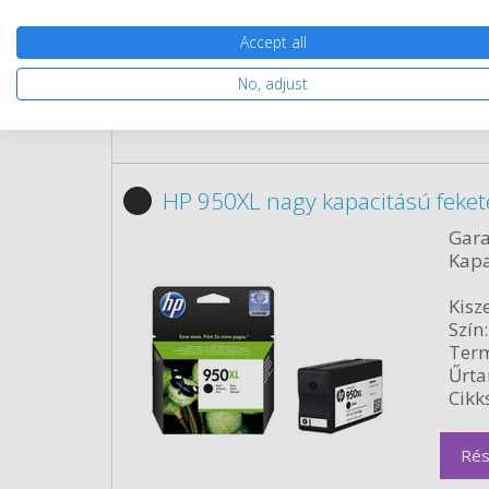
Rés
Accept all
No, adjust
HP 950XL nagy kapacitású feket
Gara
Kapa
Kisze
Szín:
Term
Űrta
Cikk
Rés