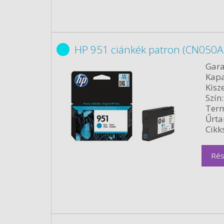
HP 951 ciánkék patron (CN050AE
Gara
Kapa
Kisze
Szín:
Term
Űrta
Cikk
Rés