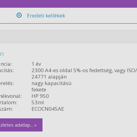
Eredeti kellékek
on
ncia:
1 év
citás:
2300 A4-es oldal 5%-os fedettség, vagy ISO
24771 alapján
relés:
nagy kapacitású
fekete
ékvonal:
HP 950
rtalom:
53ml
szám:
ECOCN045AE
zletes adatlap... »