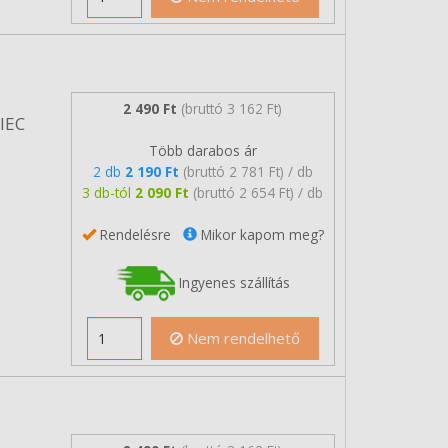
2 490 Ft
(bruttó 3 162 Ft)
/IEC
Több darabos ár
2 db
2 190 Ft
(bruttó 2 781 Ft) / db
3 db-tól
2 090 Ft
(bruttó 2 654 Ft) / db
Rendelésre
Mikor kapom meg?
Ingyenes szállítás
Nem rendelhető