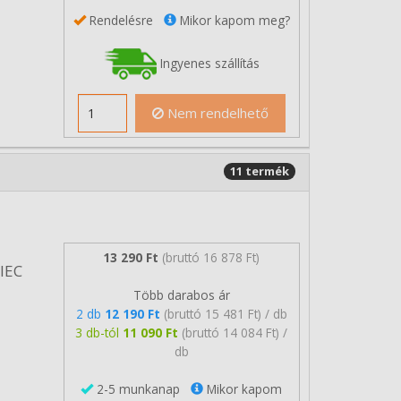
Rendelésre
Mikor kapom meg?
Ingyenes szállítás
Nem rendelhető
11 termék
13 290 Ft
(bruttó 16 878 Ft)
/IEC
Több darabos ár
2 db
12 190 Ft
(bruttó 15 481 Ft) / db
3 db-tól
11 090 Ft
(bruttó 14 084 Ft) /
db
2-5 munkanap
Mikor kapom