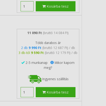
Kosárba tesz
11 090 Ft
(bruttó 14 084 Ft)
Több darabos ár
2 db
9 990 Ft
(bruttó 12 687 Ft) / db
3 db-tól
9 590 Ft
(bruttó 12 179 Ft) / db
2-5 munkanap
Mikor kapom
meg?
Ingyenes szállítás
Kosárba tesz