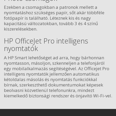
Ezekben a csomagokban a patronok mellett a
nyomtatáshoz szükséges papír, sőt akár többféle
fotópapír is található. Léteznek kis és nagy
kapacitású változatokban, tovább 3 és 4 színű
kiszerelésekben.
HP OfficeJet Pro intelligens
nyomtatók
A HP Smart lehetőséget ad arra, hogy bárhonnan
nyomtasson, másoljon, szkenneljen a telefonjáról
egy mobilalkalmazás segítéségével. Az Officejet Pro
intelligens nyomtatók jellemzően automatikus
kétoldalas másolás és nyomtatás funkciókkal
bírnak, szerkeszthető dokumentumokat képesek
beolvasni közvetlenül telefonunkra, mindezt
kiemelkedő biztonsági rendszer és önjavító Wi-Fi-vel.