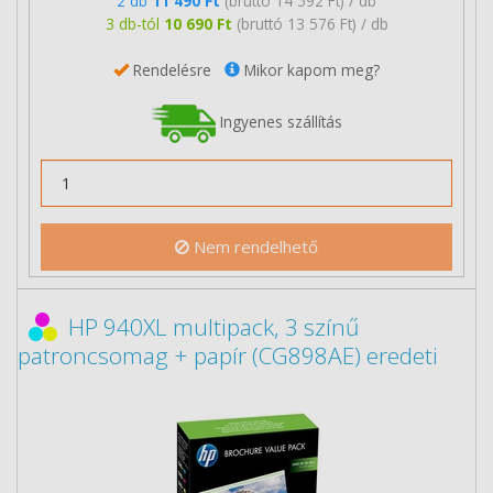
2 db
11 490 Ft
(bruttó 14 592 Ft) / db
3 db-tól
10 690 Ft
(bruttó 13 576 Ft) / db
Rendelésre
Mikor kapom meg?
Ingyenes szállítás
Nem rendelhető
HP 940XL multipack, 3 színű
patroncsomag + papír (CG898AE) eredeti