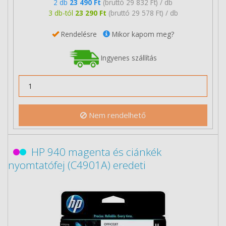
2 db
23 490 Ft
(bruttó 29 832 Ft) / db
3 db-tól
23 290 Ft
(bruttó 29 578 Ft) / db
Rendelésre
Mikor kapom meg?
Ingyenes szállítás
Nem rendelhető
HP 940 magenta és ciánkék
nyomtatófej (C4901A) eredeti