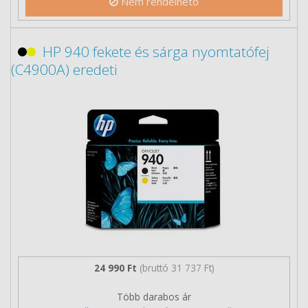
Nem rendelhető
HP 940 fekete és sárga nyomtatófej
(C4900A) eredeti
24 990 Ft
(bruttó 31 737 Ft)
Több darabos ár