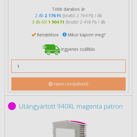
Több darabos ár
2 db
2 176 Ft
(bruttó 2 764 Ft) / db
3 db-tól
1 904 Ft
(bruttó 2 418 Ft) / db
Rendelésre
Mikor kapom meg?
Ingyenes szállítás
Nem rendelhető
Utángyártott 940XL magenta patron