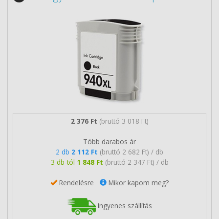
2 376 Ft
(bruttó 3 018 Ft)
Több darabos ár
2 db
2 112 Ft
(bruttó 2 682 Ft) / db
3 db-tól
1 848 Ft
(bruttó 2 347 Ft) / db
Rendelésre
Mikor kapom meg?
Ingyenes szállítás