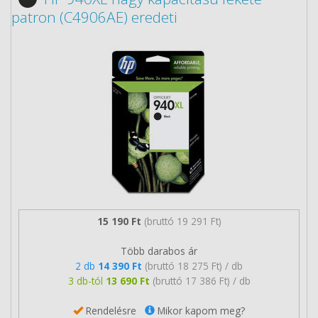
patron (C4906AE) eredeti
15 190 Ft
(bruttó 19 291 Ft)
Több darabos ár
2 db
14 390 Ft
(bruttó 18 275 Ft) / db
3 db-tól
13 690 Ft
(bruttó 17 386 Ft) / db
Rendelésre
Mikor kapom meg?