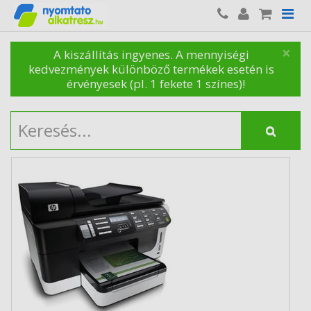
×
A kiszállítás ingyenes. A mennyiségi
kedvezmények különböző termékek esetén is
érvényesek (pl. 1 fekete 1 színes)!