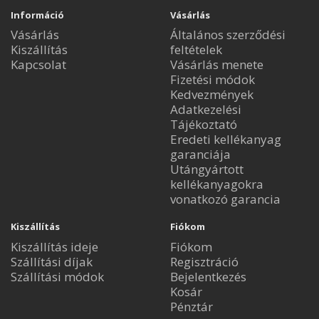
Információ
Vásárlás
Vásárlás
Általános szerződési
Kiszállítás
feltételek
Kapcsolat
Vásárlás menete
Fizetési módok
Kedvezmények
Adatkezelési
Tájékoztató
Eredeti kellékanyag
garanciája
Utángyártott
kellékanyagokra
vonatkozó garancia
Kiszállítás
Fiókom
Kiszállítás ideje
Fiókom
Szállítási díjak
Regisztráció
Szállítási módok
Bejelentkezés
Kosár
Pénztár