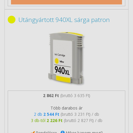
Utángyártott 940XL sárga patron
2 862 Ft
(bruttó 3 635 Ft)
Több darabos ár
2 db
2 544 Ft
(bruttó 3 231 Ft) / db
3 db-tól
2 226 Ft
(bruttó 2 827 Ft) / db
Rendelésre
Mikor kapom meg?