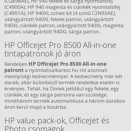
(CG898AE), HP 940 fekete és sárga nyomtatófej
(C4900A), HP 940 magenta és ciánkék nyomtatófej
(C4901A), HP 940XL színes kit (4 színű C2N93AE),
utángyártott 940XL fekete patron, utángyártott
940XL ciánkék patron, utángyártott 940XL magenta
patron, utángyártott 940XL sárga patron.
HP Officejet Pro 8500 All-in-one
tintapatronok jó áron
Rendeljen
HP Officejet Pro 8500 All-in-one
patront
a nyomtatoalkaresz.hu-ról azonnali
mennyiségi kedvezménnyel. A kedvezmény már két
darab, akár különböző termék rendelése esetén is
érvényes. Tehát, ha Önnek például egy fekete, egy
ciánkék, és egy sárga patronra van szüksége,
mindhárom termék automatikusa a három darabos
áron kerül majd a kosárba.
HP value pack-ok, OfficeJet és
Photo csomagok