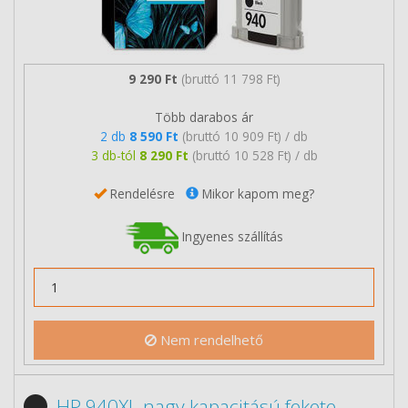
9 290 Ft
(bruttó 11 798 Ft)
Több darabos ár
2 db
8 590 Ft
(bruttó 10 909 Ft) / db
3 db-tól
8 290 Ft
(bruttó 10 528 Ft) / db
Rendelésre
Mikor kapom meg?
Ingyenes szállítás
Nem rendelhető
HP 940XL nagy kapacitású fekete