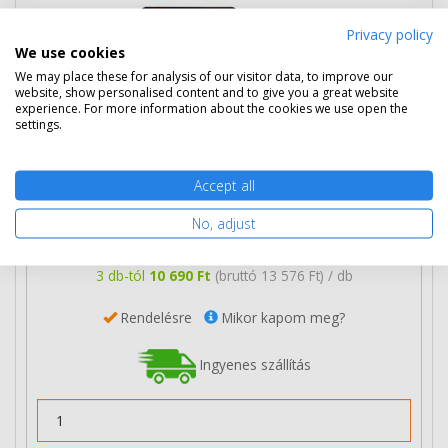
Privacy policy
We use cookies
We may place these for analysis of our visitor data, to improve our
website, show personalised content and to give you a great website
experience. For more information about the cookies we use open the
settings.
Accept all
12 190 Ft
(bruttó 15 481 Ft)
No, adjust
Több darabos ár
2 db
11 490 Ft
(bruttó 14 592 Ft) / db
3 db-tól
10 690 Ft
(bruttó 13 576 Ft) / db
Rendelésre
Mikor kapom meg?
Ingyenes szállítás