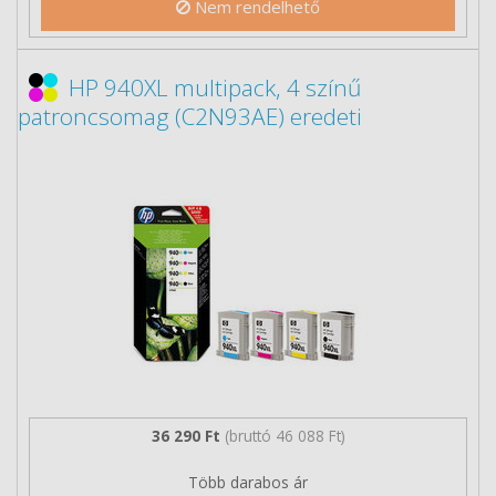
Nem rendelhető
HP 940XL multipack, 4 színű
patroncsomag (C2N93AE) eredeti
36 290 Ft
(bruttó 46 088 Ft)
Több darabos ár