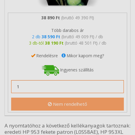
38 890 Ft
(bruttó 49 390 Ft)
Több darabos ár
2 db
38 590 Ft
(bruttó 49 009 Ft) / db
3 db-tól
38 190 Ft
(bruttó 48 501 Ft) / db
Rendelésre
Mikor kapom meg?
Ingyenes szállítás
Nem rendelhető
A nyomtatóhoz a következő kellékanyagok tartoznak:
eredeti HP 953 fekete patron (L0S58AE), HP 953XL