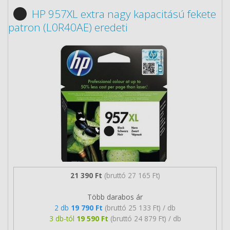
HP 957XL extra nagy kapacitású fekete
patron (L0R40AE) eredeti
21 390 Ft
(bruttó 27 165 Ft)
Több darabos ár
2 db
19 790 Ft
(bruttó 25 133 Ft) / db
3 db-tól
19 590 Ft
(bruttó 24 879 Ft) / db