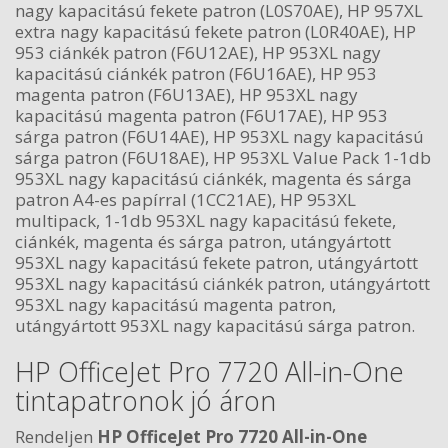
nagy kapacitású fekete patron (L0S70AE), HP 957XL
extra nagy kapacitású fekete patron (L0R40AE), HP
953 ciánkék patron (F6U12AE), HP 953XL nagy
kapacitású ciánkék patron (F6U16AE), HP 953
magenta patron (F6U13AE), HP 953XL nagy
kapacitású magenta patron (F6U17AE), HP 953
sárga patron (F6U14AE), HP 953XL nagy kapacitású
sárga patron (F6U18AE), HP 953XL Value Pack 1-1db
953XL nagy kapacitású ciánkék, magenta és sárga
patron A4-es papírral (1CC21AE), HP 953XL
multipack, 1-1db 953XL nagy kapacitású fekete,
ciánkék, magenta és sárga patron, utángyártott
953XL nagy kapacitású fekete patron, utángyártott
953XL nagy kapacitású ciánkék patron, utángyártott
953XL nagy kapacitású magenta patron,
utángyártott 953XL nagy kapacitású sárga patron.
HP OfficeJet Pro 7720 All-in-One
tintapatronok jó áron
Rendeljen
HP OfficeJet Pro 7720 All-in-One