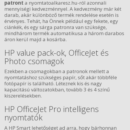
patront
a nyomtatoalkaresz.hu-ról azonnali
mennyiségi kedvezménnyel. A kedvezmény már két
darab, akár különböző termék rendelése esetén is
érvényes. Tehát, ha Önnek például egy fekete, egy
ciánkék, és egy sárga patronra van szüksége,
mindhárom termék automatikusa a három darabos
áron kerül majd a kosárba.
HP value pack-ok, OfficeJet és
Photo csomagok
Ezekben a csomagokban a patronok mellett a
nyomtatáshoz szükséges papír, sőt akár többféle
fotópapír is található. Léteznek kis és nagy
kapacitású változatokban, tovább 3 és 4 színű
kiszerelésekben.
HP OfficeJet Pro intelligens
nyomtatók
A HP Smart lehetőséget ad arra, hogy bárhonnan