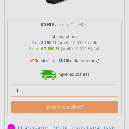
8 890 Ft
(bruttó 11 290 Ft)
Több darabos ár
2 db
8 390 Ft
(bruttó 10 655 Ft) / db
3 db-tól
7 890 Ft
(bruttó 10 020 Ft) / db
Rendelésre
Mikor kapom meg?
Ingyenes szállítás
Nem rendelhető
Utángyártott 953XL nagy kapacitású