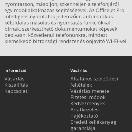
nyomtasson, másoljon, szkenneljen a telefonjáról
egy mobilalkalmazás segítéségével. Az Officejet Pro
intelligens nyomtatók jellemzően automatikus
kétoldalas másolás és nyomtatás funkciókkal
bírnak, szerkeszthető dokumentumokat képesek
beolvasni közvetlenül telefonunkra, mindezt
kiemelkedő biztonsági rendszer és önjavító Wi-Fi-vel.
Információ
Vásárlás
Vásárlás
Általános szerződési
Kiszállítás
feltételek
Kapcsolat
Vásárlás menete
Fizetési módok
Kedvezmények
Adatkezelési
Tájékoztató
Eredeti kellékanyag
garanciája