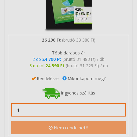
26 290 Ft
(bruttó 33 388 Ft)
Több darabos ár
2 db
24 790 Ft
(bruttó 31 483 Ft) / db
3 db-tól
24 590 Ft
(bruttó 31 229 Ft) / db
Rendelésre
Mikor kapom meg?
Ingyenes szállítás
Nem rendelhető