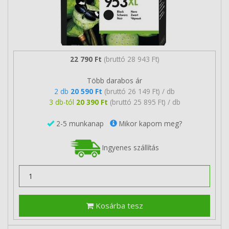
22 790 Ft
(bruttó 28 943 Ft)
Több darabos ár
2 db
20 590 Ft
(bruttó 26 149 Ft) / db
3 db-tól
20 390 Ft
(bruttó 25 895 Ft) / db
2-5 munkanap
Mikor kapom meg?
Ingyenes szállítás
Kosárba tesz