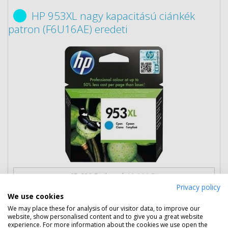
HP 953XL nagy kapacitású ciánkék
patron (F6U16AE) eredeti
15 690 Ft
(bruttó 19 926 Ft)
Privacy policy
We use cookies
Több darabos ár
2 db
14 490 Ft
(bruttó 18 402 Ft) / db
We may place these for analysis of our visitor data, to improve our
website, show personalised content and to give you a great website
3 db-tól
13 390 Ft
(bruttó 17 005 Ft) / db
experience. For more information about the cookies we use open the