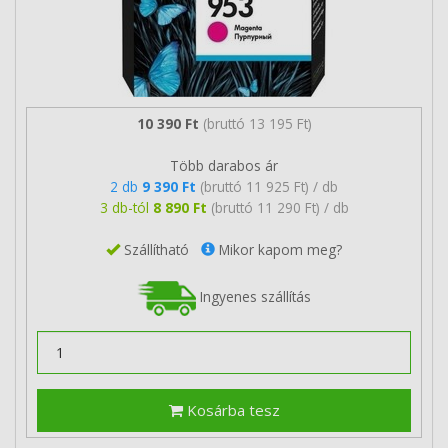
10 390 Ft
(bruttó 13 195 Ft)
Több darabos ár
2 db
9 390 Ft
(bruttó 11 925 Ft) / db
3 db-tól
8 890 Ft
(bruttó 11 290 Ft) / db
Szállítható
Mikor kapom meg?
Ingyenes szállítás
Kosárba tesz