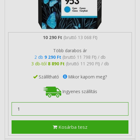
10 290 Ft
(bruttó 13 068 Ft)
Több darabos ár
2 db
9 290 Ft
(bruttó 11 798 Ft) / db
3 db-tól
8 890 Ft
(bruttó 11 290 Ft) / db
Szállítható
Mikor kapom meg?
Ingyenes szállítás
Kosárba tesz