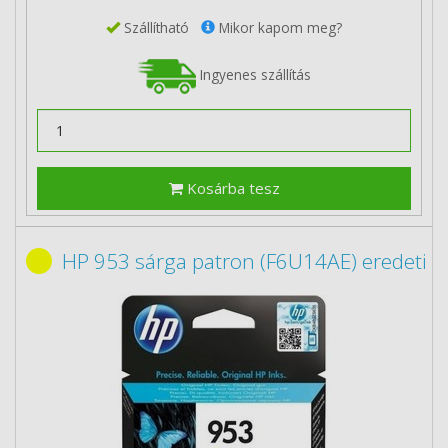
Szállítható
Mikor kapom meg?
Ingyenes szállítás
Kosárba tesz
HP 953 sárga patron (F6U14AE) eredeti