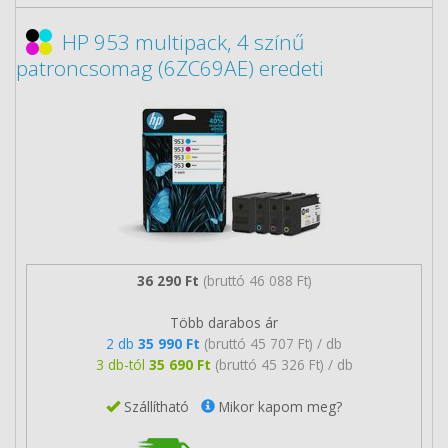
HP 953 multipack, 4 színű
patroncsomag (6ZC69AE) eredeti
36 290 Ft
(bruttó 46 088 Ft)
Több darabos ár
2 db
35 990 Ft
(bruttó 45 707 Ft) / db
3 db-tól
35 690 Ft
(bruttó 45 326 Ft) / db
Szállítható
Mikor kapom meg?