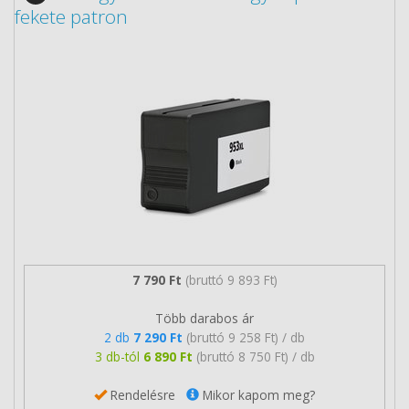
fekete patron
7 790 Ft
(bruttó 9 893 Ft)
Több darabos ár
2 db
7 290 Ft
(bruttó 9 258 Ft) / db
3 db-tól
6 890 Ft
(bruttó 8 750 Ft) / db
Rendelésre
Mikor kapom meg?