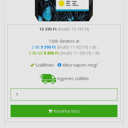
10 390 Ft
(bruttó 13 195 Ft)
Több darabos ár
2 db
9 390 Ft
(bruttó 11 925 Ft) / db
3 db-tól
8 890 Ft
(bruttó 11 290 Ft) / db
Szállítható
Mikor kapom meg?
Ingyenes szállítás
Kosárba tesz