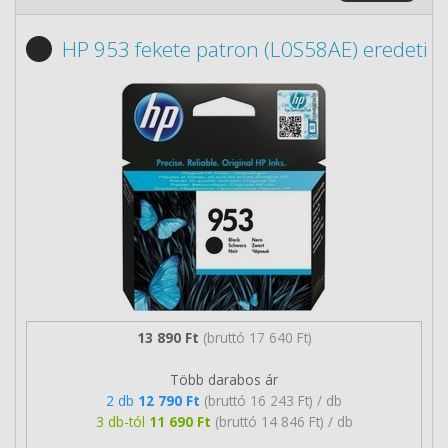
HP 953 fekete patron (L0S58AE) eredeti
13 890 Ft
(bruttó 17 640 Ft)
Több darabos ár
2 db
12 790 Ft
(bruttó 16 243 Ft) / db
3 db-tól
11 690 Ft
(bruttó 14 846 Ft) / db