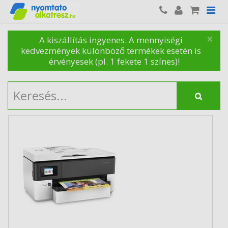
×
A kiszállítás ingyenes. A mennyiségi
kedvezmények különböző termékek esetén is
érvényesek (pl. 1 fekete 1 színes)!