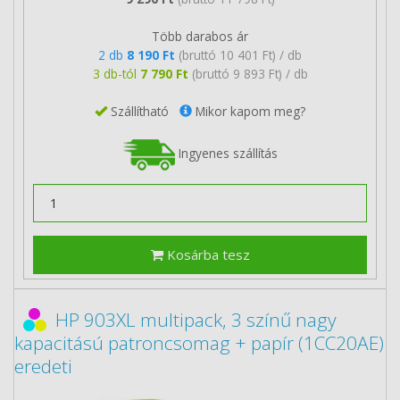
Több darabos ár
2 db
8 190 Ft
(bruttó 10 401 Ft) / db
3 db-tól
7 790 Ft
(bruttó 9 893 Ft) / db
Szállítható
Mikor kapom meg?
Ingyenes szállítás
Kosárba tesz
HP 903XL multipack, 3 színű nagy
kapacitású patroncsomag + papír (1CC20AE)
eredeti