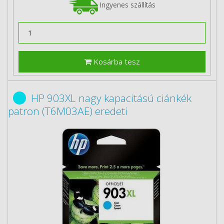
Ingyenes szállítás
Kosárba tesz
HP 903XL nagy kapacitású ciánkék
patron (T6M03AE) eredeti