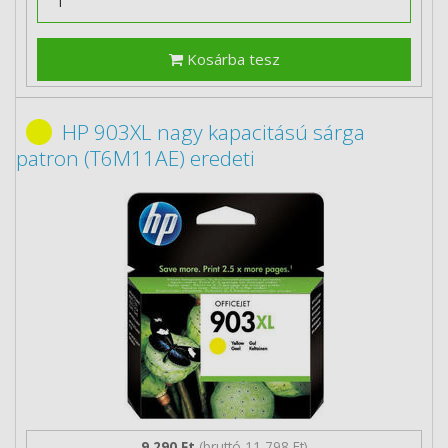
Kosárba tesz
HP 903XL nagy kapacitású sárga
patron (T6M11AE) eredeti
9 290 Ft
(bruttó 11 798 Ft)