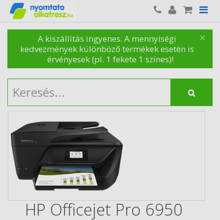
×
A kiszállítás ingyenes. A mennyiségi
kedvezmények különböző termékek esetén is
érvényesek (pl. 1 fekete 1 színes)!
HP Officejet Pro 6950