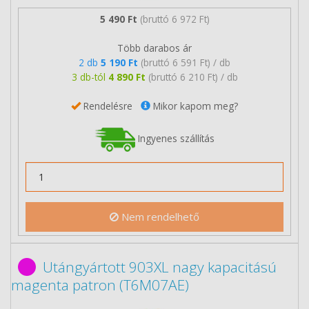
5 490 Ft
(bruttó 6 972 Ft)
Több darabos ár
2 db
5 190 Ft
(bruttó 6 591 Ft) / db
3 db-tól
4 890 Ft
(bruttó 6 210 Ft) / db
Rendelésre
Mikor kapom meg?
Ingyenes szállítás
Nem rendelhető
Utángyártott 903XL nagy kapacitású
magenta patron (T6M07AE)