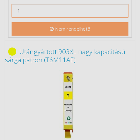
Nem rendelhető
Utángyártott 903XL nagy kapacitású
sárga patron (T6M11AE)