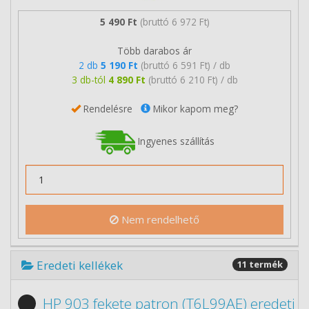
5 490 Ft
(bruttó 6 972 Ft)
Több darabos ár
2 db
5 190 Ft
(bruttó 6 591 Ft) / db
3 db-tól
4 890 Ft
(bruttó 6 210 Ft) / db
Rendelésre
Mikor kapom meg?
Ingyenes szállítás
Nem rendelhető
Eredeti kellékek
11 termék
HP 903 fekete patron (T6L99AE) eredeti