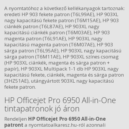
A nyomtatóhoz a következő kellékanyagok tartoznak:
eredeti HP 903 fekete patron (T6L99AE), HP 903XL
nagy kapacitású fekete patron (T6M15AE), HP 903
ciánkék patron (T6L87AE), HP 903XL nagy
kapacitású ciánkék patron (T6M03AE), HP 903
magenta patron (T6L91AE), HP 903XL nagy
kapacitású magenta patron (T6M07AE), HP 903
sárga patron (T6L95AE), HP 903XL nagy kapacitású
sárga patron (T6M11AE), HP 903XL színes csomag
(HP 903XL ciánkék, magenta és sárga patron +
papír), HP 903XL Multipack 1-1 db HP 903XL nagy
kapacitású fekete, ciánkék, magenta és sárga patron
(3HZ51AE), utángyártott 903XL nagy kapacitású
fekete patron.
HP Officejet Pro 6950 All-in-One
tintapatronok jó áron
Rendeljen
HP Officejet Pro 6950 All-in-One
patront
a nyomtatoalkaresz.hu-ról azonnali