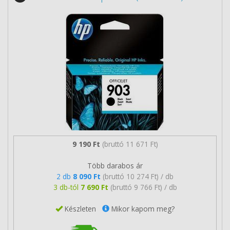
9 190 Ft
(bruttó 11 671 Ft)
Több darabos ár
2 db
8 090 Ft
(bruttó 10 274 Ft) / db
3 db-tól
7 690 Ft
(bruttó 9 766 Ft) / db
Készleten
Mikor kapom meg?