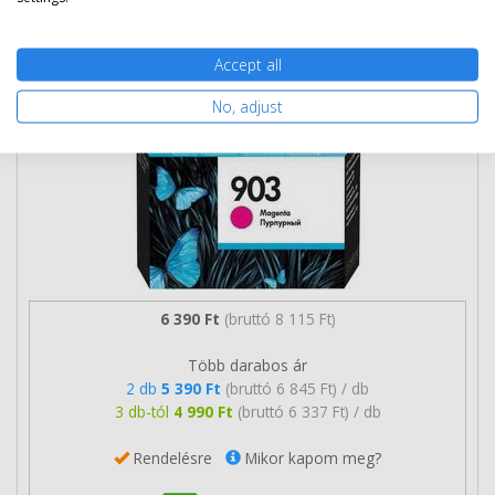
eredeti
Accept all
No, adjust
6 390 Ft
(bruttó 8 115 Ft)
Több darabos ár
2 db
5 390 Ft
(bruttó 6 845 Ft) / db
3 db-tól
4 990 Ft
(bruttó 6 337 Ft) / db
Rendelésre
Mikor kapom meg?