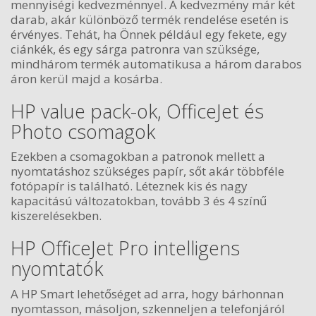
mennyiségi kedvezménnyel. A kedvezmény már két
darab, akár különböző termék rendelése esetén is
érvényes. Tehát, ha Önnek például egy fekete, egy
ciánkék, és egy sárga patronra van szüksége,
mindhárom termék automatikusa a három darabos
áron kerül majd a kosárba.
HP value pack-ok, OfficeJet és
Photo csomagok
Ezekben a csomagokban a patronok mellett a
nyomtatáshoz szükséges papír, sőt akár többféle
fotópapír is található. Léteznek kis és nagy
kapacitású változatokban, tovább 3 és 4 színű
kiszerelésekben.
HP OfficeJet Pro intelligens
nyomtatók
A HP Smart lehetőséget ad arra, hogy bárhonnan
nyomtasson, másoljon, szkenneljen a telefonjáról