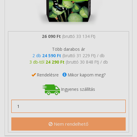
26 090 Ft
(bruttó 33 134 Ft)
Több darabos ár
2 db
24 590 Ft
(bruttó 31 229 Ft) / db
3 db-tól
24 290 Ft
(bruttó 30 848 Ft) / db
Rendelésre
Mikor kapom meg?
Ingyenes szállítás
Nem rendelhető