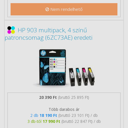
Nem rendelhető
HP 903 multipack, 4 színű
patroncsomag (6ZC73AE) eredeti
20 390 Ft
(bruttó 25 895 Ft)
Több darabos ár
2 db
18 190 Ft
(bruttó 23 101 Ft) / db
3 db-tól
17 990 Ft
(bruttó 22 847 Ft) / db