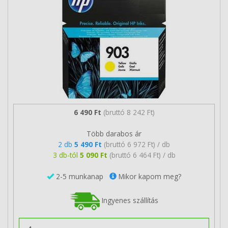
6 490 Ft
(bruttó 8 242 Ft)
Több darabos ár
2 db
5 490 Ft
(bruttó 6 972 Ft) / db
3 db-tól
5 090 Ft
(bruttó 6 464 Ft) / db
2-5 munkanap
Mikor kapom meg?
Ingyenes szállítás