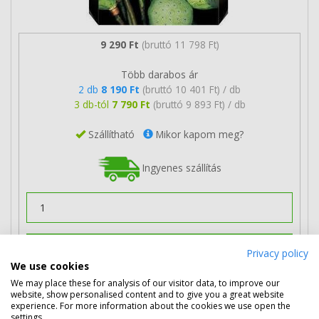
9 290 Ft
(bruttó 11 798 Ft)
Több darabos ár
2 db
8 190 Ft
(bruttó 10 401 Ft) / db
3 db-tól
7 790 Ft
(bruttó 9 893 Ft) / db
Szállítható
Mikor kapom meg?
Ingyenes szállítás
Kosárba tesz
Privacy policy
We use cookies
We may place these for analysis of our visitor data, to improve our
website, show personalised content and to give you a great website
HP 903 magenta patron (T6L91AE)
experience. For more information about the cookies we use open the
settings.