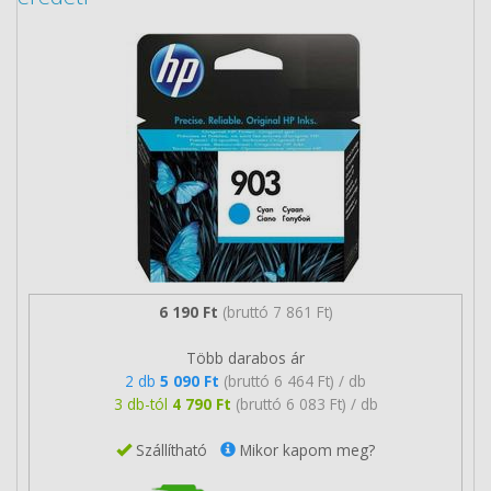
6 190 Ft
(bruttó 7 861 Ft)
Több darabos ár
2 db
5 090 Ft
(bruttó 6 464 Ft) / db
3 db-tól
4 790 Ft
(bruttó 6 083 Ft) / db
Szállítható
Mikor kapom meg?