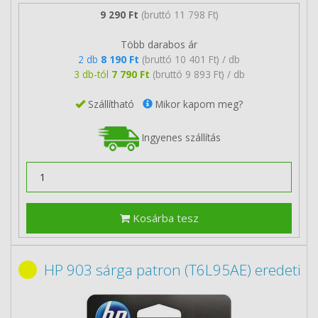
9 290 Ft
(bruttó 11 798 Ft)
Több darabos ár
2 db
8 190 Ft
(bruttó 10 401 Ft) / db
3 db-tól
7 790 Ft
(bruttó 9 893 Ft) / db
Szállítható
Mikor kapom meg?
Ingyenes szállítás
Kosárba tesz
HP 903 sárga patron (T6L95AE) eredeti