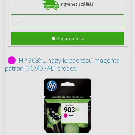
Ingyenes szállítás
Kosárba tesz
HP 903XL nagy kapacitású magenta
patron (T6M07AE) eredeti