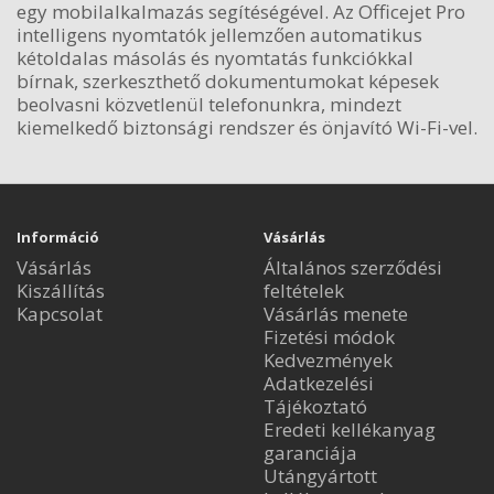
egy mobilalkalmazás segítéségével. Az Officejet Pro
intelligens nyomtatók jellemzően automatikus
kétoldalas másolás és nyomtatás funkciókkal
bírnak, szerkeszthető dokumentumokat képesek
beolvasni közvetlenül telefonunkra, mindezt
kiemelkedő biztonsági rendszer és önjavító Wi-Fi-vel.
Információ
Vásárlás
Vásárlás
Általános szerződési
Kiszállítás
feltételek
Kapcsolat
Vásárlás menete
Fizetési módok
Kedvezmények
Adatkezelési
Tájékoztató
Eredeti kellékanyag
garanciája
Utángyártott