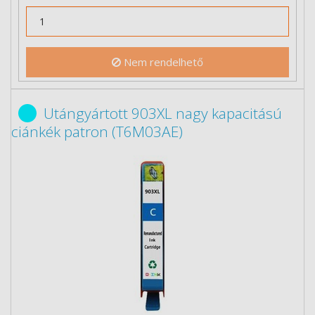
Nem rendelhető
Utángyártott 903XL nagy kapacitású
ciánkék patron (T6M03AE)