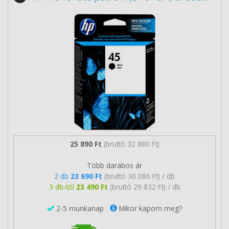
25 890 Ft
(bruttó 32 880 Ft)
Több darabos ár
2 db
23 690 Ft
(bruttó 30 086 Ft) / db
3 db-tól
23 490 Ft
(bruttó 29 832 Ft) / db
2-5 munkanap
Mikor kapom meg?