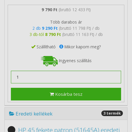
9 790 Ft
(bruttó 12 433 Ft)
Több darabos ár
2 db
9 290 Ft
(bruttó 11 798 Ft) / db
3 db-tól
8 790 Ft
(bruttó 11 163 Ft) / db
Szállítható
Mikor kapom meg?
Ingyenes szállítás
Kosárba tesz
Eredeti kellékek
3 termék
HP 45 fekete patron (51645A) eredeti