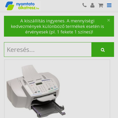
×
A kiszállítás ingyenes. A mennyiségi
kedvezmények különböző termékek esetén is
érvényesek (pl. 1 fekete 1 színes)!