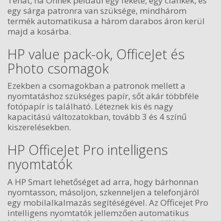
Tehát, ha Önnek például egy fekete, egy ciánkék, és
egy sárga patronra van szüksége, mindhárom
termék automatikusa a három darabos áron kerül
majd a kosárba.
HP value pack-ok, OfficeJet és
Photo csomagok
Ezekben a csomagokban a patronok mellett a
nyomtatáshoz szükséges papír, sőt akár többféle
fotópapír is található. Léteznek kis és nagy
kapacitású változatokban, tovább 3 és 4 színű
kiszerelésekben.
HP OfficeJet Pro intelligens
nyomtatók
A HP Smart lehetőséget ad arra, hogy bárhonnan
nyomtasson, másoljon, szkenneljen a telefonjáról
egy mobilalkalmazás segítéségével. Az Officejet Pro
intelligens nyomtatók jellemzően automatikus