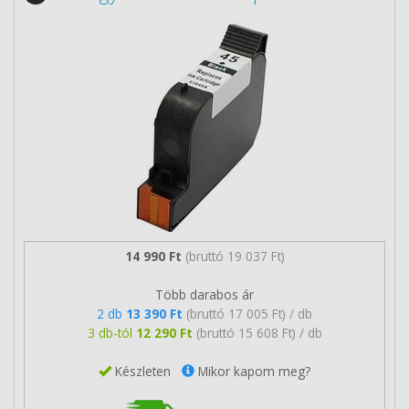
14 990 Ft
(bruttó 19 037 Ft)
Több darabos ár
2 db
13 390 Ft
(bruttó 17 005 Ft) / db
3 db-tól
12 290 Ft
(bruttó 15 608 Ft) / db
Készleten
Mikor kapom meg?