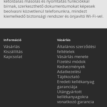
kétoldalas másolás és nyomtatás funkciókkal
bírnak, szerkeszthető dokumentumokat képesek
beolvasni közvetlenül telefonunkra, mindezt
kiemelkedő biztonsági rendszer és önjavító Wi-Fi-vel.
Információ
Vásárlás
Vásárlás
Általános szerződési
Kiszállítás
feltételek
Kapcsolat
Vásárlás menete
Fizetési módok
Kedvezmények
Adatkezelési
Tájékoztató
Eredeti kellékanyag
garanciája
Utángyártott
kellékanyagokra
vonatkozó garancia