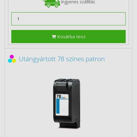
Ingyenes szállítás
Kosárba tesz
Utángyártott 78 színes patron