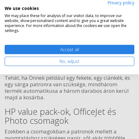
Privacy policy
We use cookies
A nyomtatóhoz a következő kellékanyagok tartoznak:
We may place these for analysis of our visitor data, to improve our
HP 348 foto színes patron (C9369EE).
website, show personalised content and to give you a great website
experience. For more information about the cookies we use open the
HP Officejet J5788 tintapatronok
settings.
jó áron
Accept all
Rendeljen
HP Officejet J5788 patront
a
nyomtatoalkaresz.hu-ról azonnali mennyiségi
No, adjust
kedvezménnyel. A kedvezmény már két darab, akár
különböző termék rendelése esetén is érvényes.
Tehát, ha Önnek például egy fekete, egy ciánkék, és
egy sárga patronra van szüksége, mindhárom
termék automatikusa a három darabos áron kerül
majd a kosárba.
HP value pack-ok, OfficeJet és
Photo csomagok
Ezekben a csomagokban a patronok mellett a
nyomtatáshoz szükséges papír, sőt akár többféle