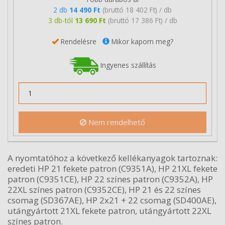
2 db
14 490 Ft
(bruttó 18 402 Ft) / db
3 db-tól
13 690 Ft
(bruttó 17 386 Ft) / db
Rendelésre
Mikor kapom meg?
Ingyenes szállítás
Nem rendelhető
A nyomtatóhoz a következő kellékanyagok tartoznak:
eredeti HP 21 fekete patron (C9351A), HP 21XL fekete
patron (C9351CE), HP 22 színes patron (C9352A), HP
22XL színes patron (C9352CE), HP 21 és 22 színes
csomag (SD367AE), HP 2x21 + 22 csomag (SD400AE),
utángyártott 21XL fekete patron, utángyártott 22XL
színes patron.