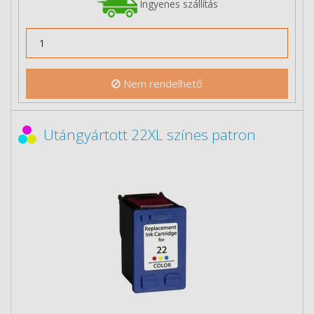
Ingyenes szállítás
Nem rendelhető
Utángyártott 22XL színes patron