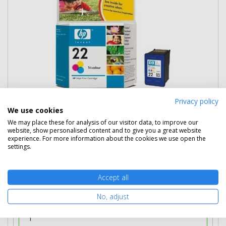
Privacy policy
14 090 Ft
(bruttó 17 894 Ft)
We use cookies
We may place these for analysis of our visitor data, to improve our
Több darabos ár
website, show personalised content and to give you a great website
2 db
12 990 Ft
(bruttó 16 497 Ft) / db
experience. For more information about the cookies we use open the
3 db-tól
11 890 Ft
(bruttó 15 100 Ft) / db
settings.
Rendelésre
Mikor kapom meg?
Accept all
Ingyenes szállítás
No, adjust