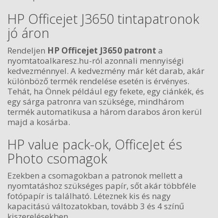
HP Officejet J3650 tintapatronok
jó áron
Rendeljen
HP Officejet J3650 patront
a
nyomtatoalkaresz.hu-ról azonnali mennyiségi
kedvezménnyel. A kedvezmény már két darab, akár
különböző termék rendelése esetén is érvényes.
Tehát, ha Önnek például egy fekete, egy ciánkék, és
egy sárga patronra van szüksége, mindhárom
termék automatikusa a három darabos áron kerül
majd a kosárba.
HP value pack-ok, OfficeJet és
Photo csomagok
Ezekben a csomagokban a patronok mellett a
nyomtatáshoz szükséges papír, sőt akár többféle
fotópapír is található. Léteznek kis és nagy
kapacitású változatokban, tovább 3 és 4 színű
kiszerelésekben.