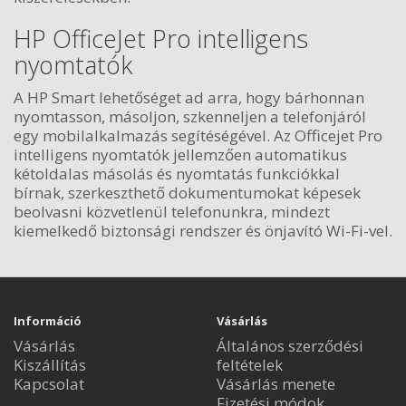
HP OfficeJet Pro intelligens
nyomtatók
A HP Smart lehetőséget ad arra, hogy bárhonnan
nyomtasson, másoljon, szkenneljen a telefonjáról
egy mobilalkalmazás segítéségével. Az Officejet Pro
intelligens nyomtatók jellemzően automatikus
kétoldalas másolás és nyomtatás funkciókkal
bírnak, szerkeszthető dokumentumokat képesek
beolvasni közvetlenül telefonunkra, mindezt
kiemelkedő biztonsági rendszer és önjavító Wi-Fi-vel.
Információ
Vásárlás
Vásárlás
Általános szerződési
Kiszállítás
feltételek
Kapcsolat
Vásárlás menete
Fizetési módok