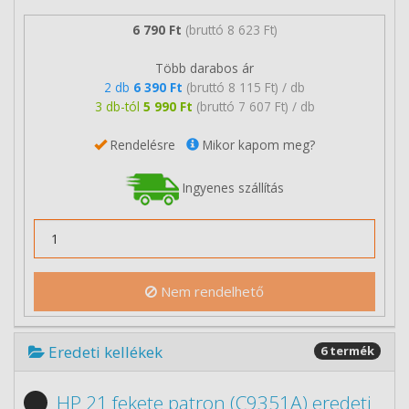
6 790 Ft
(bruttó 8 623 Ft)
Több darabos ár
2 db
6 390 Ft
(bruttó 8 115 Ft) / db
3 db-tól
5 990 Ft
(bruttó 7 607 Ft) / db
Rendelésre
Mikor kapom meg?
Ingyenes szállítás
Nem rendelhető
Eredeti kellékek
6 termék
HP 21 fekete patron (C9351A) eredeti