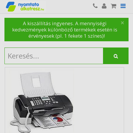
×
A kiszállítás ingyenes. A mennyiségi
kedvezmények különböző termékek esetén is
érvényesek (pl. 1 fekete 1 színes)!