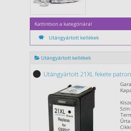
Kattintson a kategóriára!
Utángyártott kellékek
Utángyártott kellékek
Utángyártott 21XL fekete patro
Gara
Kapa
Kisze
Szín:
Term
Űrta
Cikk