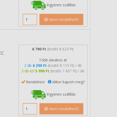
Ingyenes szállítás
Nem rendelhető
6 790 Ft
(bruttó 8 623 Ft)
EC
Több darabos ár
2 db
6 390 Ft
(bruttó 8 115 Ft) / db
3 db-tól
5 990 Ft
(bruttó 7 607 Ft) / db
Rendelésre
Mikor kapom meg?
Ingyenes szállítás
Nem rendelhető