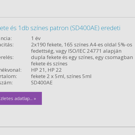
kete és 1db színes patron (SD400AE) eredeti
ncia:
1 év
citás:
2x190 fekete, 165 színes A4-es oldal 5%-os
fedettség, vagy ISO/IEC 24771 alapján
relés:
dupla fekete és egy színes, egy csomagban
fekete és színes
ékvonal:
HP 21, HP 22
rtalom:
fekete 2 x 5ml, színes 5ml
szám:
SD400AE
zletes adatlap... »