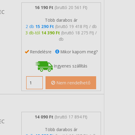
16 190 Ft
(bruttó 20 561 Ft)
EC
Több darabos ár
2 db
15 290 Ft
(bruttó 19 418 Ft) / db
3 db-tól
14 390 Ft
(bruttó 18 275 Ft) /
db
Rendelésre
Mikor kapom meg?
Ingyenes szállítás
Nem rendelhető
14 090 Ft
(bruttó 17 894 Ft)
EC
Több darabos ár