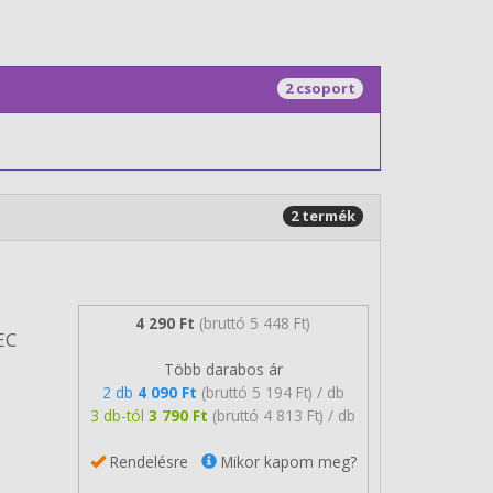
2 csoport
2 termék
4 290 Ft
(bruttó 5 448 Ft)
EC
Több darabos ár
2 db
4 090 Ft
(bruttó 5 194 Ft) / db
3 db-tól
3 790 Ft
(bruttó 4 813 Ft) / db
Rendelésre
Mikor kapom meg?