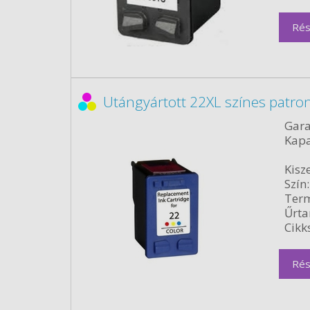
Rés
Utángyártott 22XL színes patro
Gara
Kapa
Kisze
Szín:
Term
Űrta
Cikk
Rés