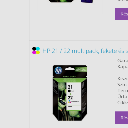
Rés
HP 21 / 22 multipack, fekete és
Gara
Kapa
Kisze
Szín:
Term
Űrta
Cikk
Rés