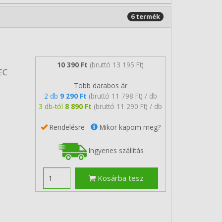
6 termék
10 390 Ft
(bruttó 13 195 Ft)
EC
Több darabos ár
2 db
9 290 Ft
(bruttó 11 798 Ft) / db
3 db-tól
8 890 Ft
(bruttó 11 290 Ft) / db
Rendelésre
Mikor kapom meg?
Ingyenes szállítás
Kosárba tesz