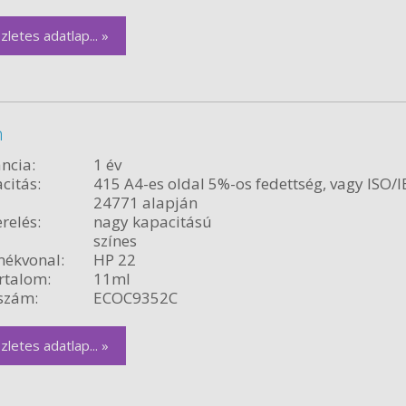
zletes adatlap... »
n
ncia:
1 év
citás:
415 A4-es oldal 5%-os fedettség, vagy ISO/I
24771 alapján
relés:
nagy kapacitású
színes
ékvonal:
HP 22
rtalom:
11ml
szám:
ECOC9352C
zletes adatlap... »