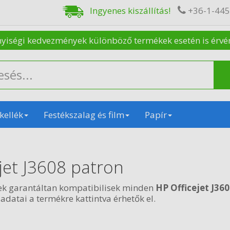
Ingyenes kiszállítás!
+36-1-44
nyiségi kedvezmények különböző termékek esetén is érvénye
kellék
Festékszalag és film
Papír
jet J3608 patron
ek garantáltan kompatibilisek minden
HP Officejet J36
 adatai a termékre kattintva érhetők el.