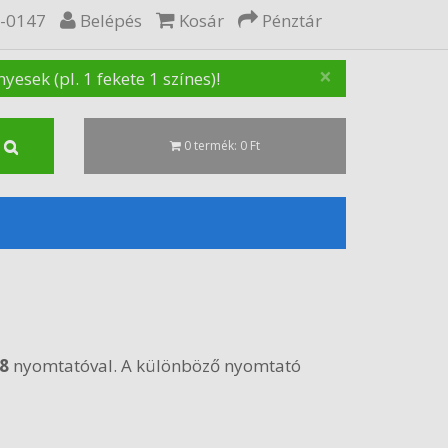
5-0147
Belépés
Kosár
Pénztár
×
sek (pl. 1 fekete 1 színes)!
0 termék: 0 Ft
08
nyomtatóval. A különböző nyomtató