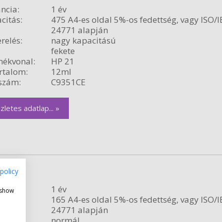
ncia:
1 év
citás:
475 A4-es oldal 5%-os fedettség, vagy ISO/I
24771 alapján
relés:
nagy kapacitású
fekete
ékvonal:
HP 21
rtalom:
12ml
szám:
C9351CE
zletes adatlap... »
redeti
policy
ncia:
1 év
 show
citás:
165 A4-es oldal 5%-os fedettség, vagy ISO/I
24771 alapján
relés:
normál