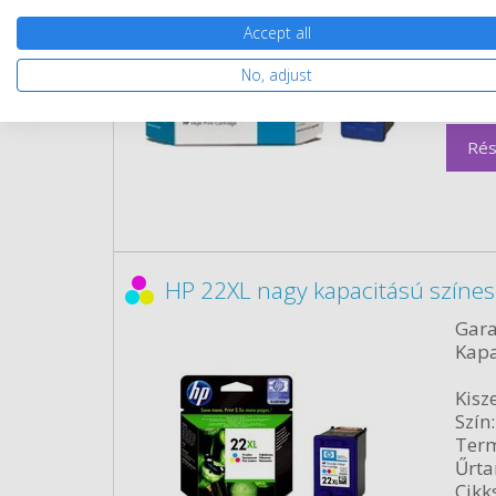
Szín:
Accept all
Term
Űrta
No, adjust
Cikk
Rés
HP 22XL nagy kapacitású színes
Gara
Kapa
Kisze
Szín:
Term
Űrta
Cikk