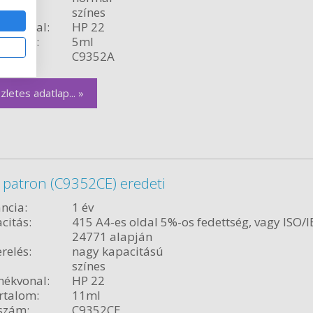
színes
ékvonal:
HP 22
rtalom:
5ml
szám:
C9352A
zletes adatlap... »
 patron (C9352CE) eredeti
ncia:
1 év
citás:
415 A4-es oldal 5%-os fedettség, vagy ISO/I
24771 alapján
relés:
nagy kapacitású
színes
ékvonal:
HP 22
rtalom:
11ml
szám:
C9352CE