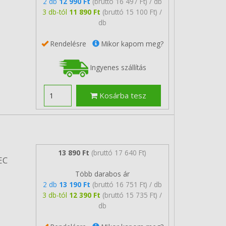
2 db
12 990 Ft
(bruttó 16 497 Ft) / db
3 db-tól
11 890 Ft
(bruttó 15 100 Ft) /
db
Rendelésre
Mikor kapom meg?
Ingyenes szállítás
Kosárba tesz
13 890 Ft
(bruttó 17 640 Ft)
EC
Több darabos ár
2 db
13 190 Ft
(bruttó 16 751 Ft) / db
3 db-tól
12 390 Ft
(bruttó 15 735 Ft) /
db