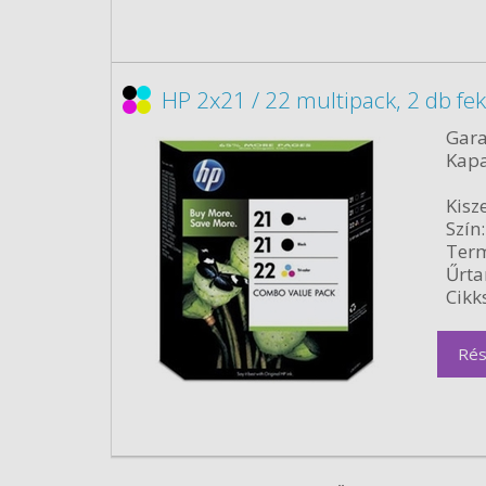
HP 2x21 / 22 multipack, 2 db fe
Gara
Kapa
Kisze
Szín:
Term
Űrta
Cikk
Rés