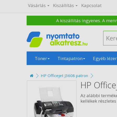
Vásárlás
Kiszállítás
Kapcsolat
A kiszállítás ingyenes. A men
Toner
Tintapatron
Egyéb lézer
HP Officejet J3608 patron
HP Office
Az alábbi termék
kellékek részletes