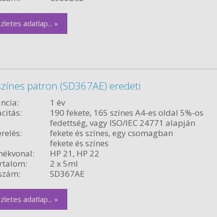
zletes adatlap... »
 színes patron (SD367AE) eredeti
ncia:
1 év
citás:
190 fekete, 165 színes A4-es oldal 5%-os
fedettség, vagy ISO/IEC 24771 alapján
relés:
fekete és színes, egy csomagban
fekete és színes
ékvonal:
HP 21, HP 22
rtalom:
2 x 5ml
szám:
SD367AE
zletes adatlap... »