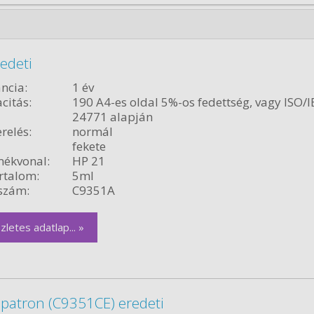
edeti
ncia:
1 év
citás:
190 A4-es oldal 5%-os fedettség, vagy ISO/I
24771 alapján
relés:
normál
fekete
ékvonal:
HP 21
rtalom:
5ml
szám:
C9351A
zletes adatlap... »
 patron (C9351CE) eredeti