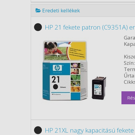
Eredeti kellékek
HP 21 fekete patron (C9351A) er
Gara
Kapa
Kisze
Szín:
Term
Űrta
Cikk
Rés
HP 21XL nagy kapacitású fekete