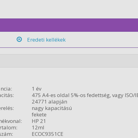
Eredeti kellékek
n
ncia:
1 év
citás:
475 A4-es oldal 5%-os fedettség, vagy ISO/I
24771 alapján
relés:
nagy kapacitású
fekete
ékvonal:
HP 21
rtalom:
12ml
szám:
ECOC9351CE