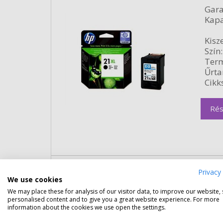
Gara
Kapa
Kisze
Szín:
Term
Űrta
Cikk
Rés
HP 22 színes patron (C9352A) e
Privacy 
We use cookies
Gara
We may place these for analysis of our visitor data, to improve our website,
Kapa
personalised content and to give you a great website experience. For more
information about the cookies we use open the settings.
Kisze