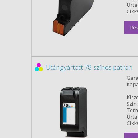
Űrta
Cikk
Rés
Utángyártott 78 színes patron
Gara
Kapa
Kisze
Szín:
Term
Űrta
Cikk