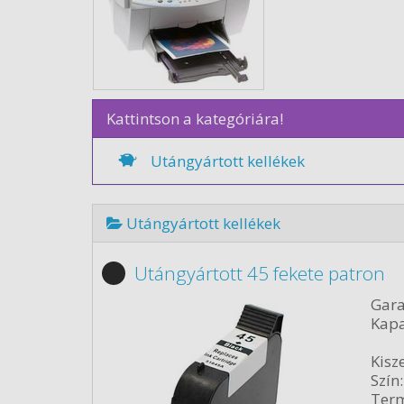
Kattintson a kategóriára!
Utángyártott kellékek
Utángyártott kellékek
Utángyártott 45 fekete patron
Gara
Kapa
Kisze
Szín:
Term