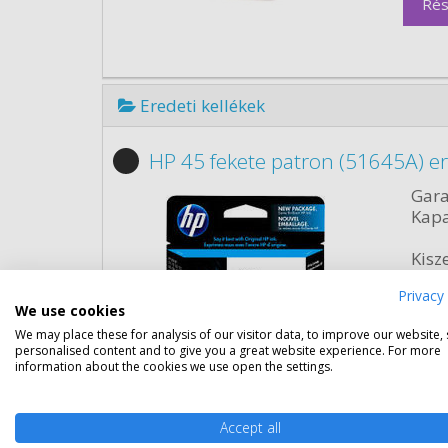
Rés
Eredeti kellékek
HP 45 fekete patron (51645A) er
Gara
Kapa
Kisze
Szín:
Privacy 
Term
We use cookies
Űrta
We may place these for analysis of our visitor data, to improve our website,
Cikk
personalised content and to give you a great website experience. For more
information about the cookies we use open the settings.
Rés
Accept all