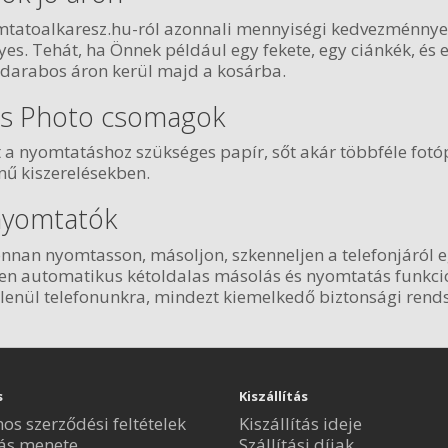
tatoalkaresz.hu-ról azonnali mennyiségi kedvezménnyel
es. Tehát, ha Önnek például egy fekete, egy ciánkék, és 
arabos áron kerül majd a kosárba.
 és Photo csomagok
 nyomtatáshoz szükséges papír, sőt akár többféle fotópap
nű kiszerelésekben.
 nyomtatók
nnan nyomtasson, másoljon, szkenneljen a telefonjáról 
zően automatikus kétoldalas másolás és nyomtatás funkció
ül telefonunkra, mindezt kiemelkedő biztonsági rendsze
s
Kiszállítás
nos szerződési feltételek
Kiszállítás ideje
ás menete
Szállítási díjak