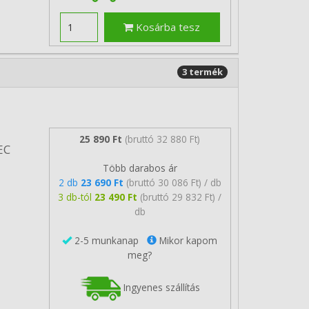
Kosárba tesz
3 termék
25 890 Ft
(bruttó 32 880 Ft)
EC
Több darabos ár
2 db
23 690 Ft
(bruttó 30 086 Ft) / db
3 db-tól
23 490 Ft
(bruttó 29 832 Ft) /
db
2-5 munkanap
Mikor kapom
meg?
Ingyenes szállítás