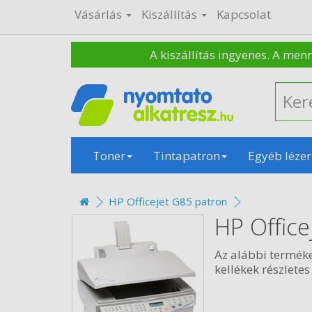
Vásárlás
Kiszállítás
Kapcsolat
A kiszállítás ingyenes. A men
Toner
Tintapatron
Egyéb lézer
HP Officejet G85 patron
HP Offic
Az alábbi termék
kellékek részletes