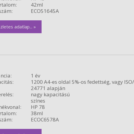
rtalom:
42ml
szám:
ECO51645A
zletes adatlap... »
ncia:
1 év
citás:
1200 A4-es oldal 5%-os fedettség, vagy ISO
24771 alapján
relés:
nagy kapacitású
színes
ékvonal:
HP 78
rtalom:
38ml
szám:
ECOC6578A