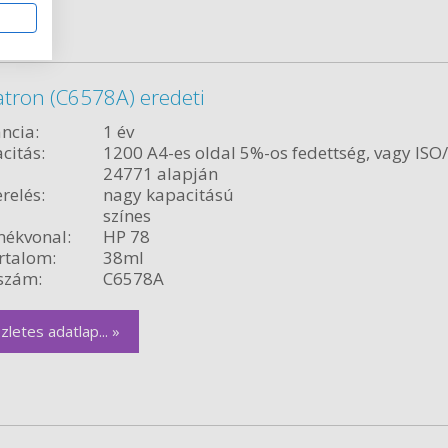
atron (C6578A) eredeti
ncia:
1 év
citás:
1200 A4-es oldal 5%-os fedettség, vagy ISO
24771 alapján
relés:
nagy kapacitású
színes
ékvonal:
HP 78
rtalom:
38ml
szám:
C6578A
zletes adatlap... »