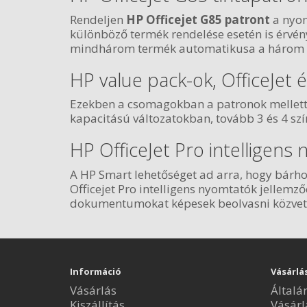
Rendeljen
HP Officejet G85 patront
a nyom
különböző termék rendelése esetén is érvény
mindhárom termék automatikusa a három d
HP value pack-ok, OfficeJet
Ezekben a csomagokban a patronok mellett a
kapacitású változatokban, tovább 3 és 4 szí
HP OfficeJet Pro intelligens
A HP Smart lehetőséget ad arra, hogy bárho
Officejet Pro intelligens nyomtatók jellem
dokumentumokat képesek beolvasni közvetlen
Információ
Vásárlá
Vásárlás
Általá
Kiszállítás
Vásárl