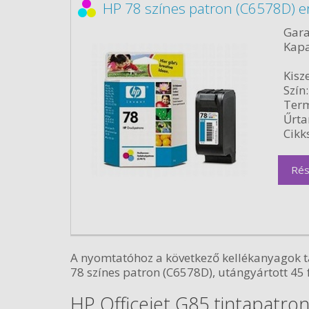
HP 78 színes patron (C6578D) e
Gara
Kapa
Kisze
Szín:
Term
Űrta
Cikk
Rés
A nyomtatóhoz a következő kellékanyagok ta
78 színes patron (C6578D), utángyártott 45 
HP Officejet G85 tintapatron