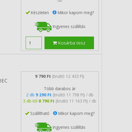
db
Készleten
Mikor kapom meg?
Ingyenes szállítás
Kosárba tesz
9 790 Ft
(bruttó 12 433 Ft)
/IEC
Több darabos ár
2 db
9 290 Ft
(bruttó 11 798 Ft) / db
3 db-tól
8 790 Ft
(bruttó 11 163 Ft) / db
Szállítható
Mikor kapom meg?
Ingyenes szállítás