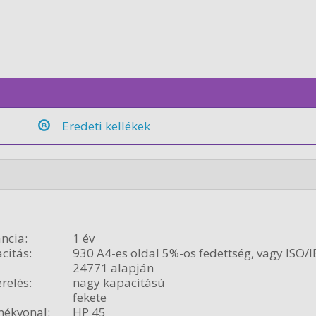
Eredeti kellékek
ncia:
1 év
citás:
930 A4-es oldal 5%-os fedettség, vagy ISO/I
24771 alapján
relés:
nagy kapacitású
fekete
ékvonal:
HP 45