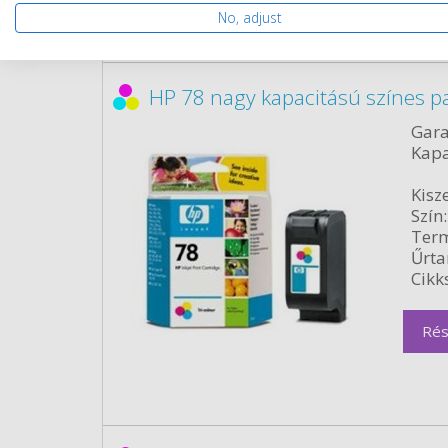
No, adjust
HP 78 nagy kapacitású színes p
Gara
Kapa
Kisze
Szín:
Term
Űrta
Cikk
Rés