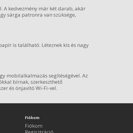
. A kedvezmény már két darab, akár
egy sárga patronra van szüksége,
ír is található. Léteznek kis és nagy
egy mobilalkalmazás segítéségével. Az
kkal bírnak, szerkeszthető
r és önjavító Wi-Fi-vel.
Fiókom
Fiókom
Regisztráció