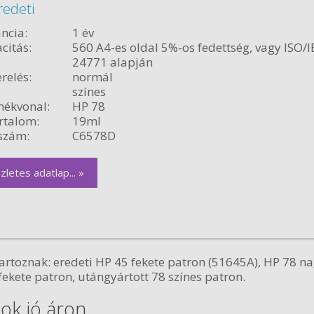
redeti
ncia:
1 év
citás:
560 A4-es oldal 5%-os fedettség, vagy ISO/I
24771 alapján
relés:
normál
színes
ékvonal:
HP 78
rtalom:
19ml
szám:
C6578D
zletes adatlap... »
rtoznak: eredeti HP 45 fekete patron (51645A), HP 78 na
fekete patron, utángyártott 78 színes patron.
ok jó áron