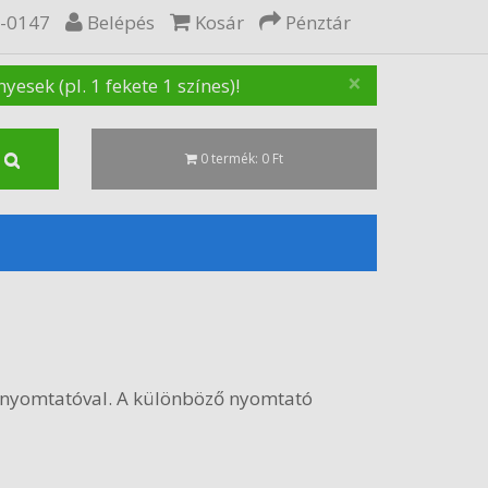
5-0147
Belépés
Kosár
Pénztár
×
sek (pl. 1 fekete 1 színes)!
0 termék: 0 Ft
nyomtatóval. A különböző nyomtató