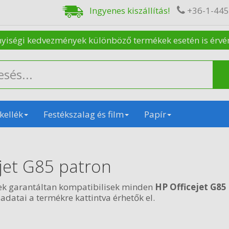
Ingyenes kiszállítás!
+36-1-44
nyiségi kedvezmények különböző termékek esetén is érvénye
kellék
Festékszalag és film
Papír
ejet G85 patron
ek garantáltan kompatibilisek minden
HP Officejet G85
 adatai a termékre kattintva érhetők el.