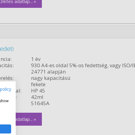
zletes adatlap... »
edeti
ncia:
1 év
citás:
930 A4-es oldal 5%-os fedettség, vagy ISO/I
24771 alapján
relés:
nagy kapacitású
fekete
policy
ékvonal:
HP 45
rtalom:
42ml
 show
szám:
51645A
zletes adatlap... »