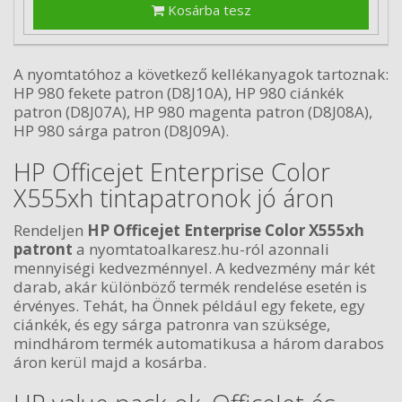
Kosárba tesz
A nyomtatóhoz a következő kellékanyagok tartoznak:
HP 980 fekete patron (D8J10A), HP 980 ciánkék
patron (D8J07A), HP 980 magenta patron (D8J08A),
HP 980 sárga patron (D8J09A).
HP Officejet Enterprise Color
X555xh tintapatronok jó áron
Rendeljen
HP Officejet Enterprise Color X555xh
patront
a nyomtatoalkaresz.hu-ról azonnali
mennyiségi kedvezménnyel. A kedvezmény már két
darab, akár különböző termék rendelése esetén is
érvényes. Tehát, ha Önnek például egy fekete, egy
ciánkék, és egy sárga patronra van szüksége,
mindhárom termék automatikusa a három darabos
áron kerül majd a kosárba.