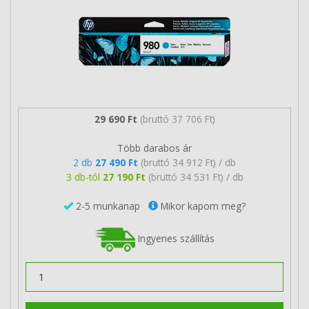
29 690 Ft
(bruttó 37 706 Ft)
Több darabos ár
2 db
27 490 Ft
(bruttó 34 912 Ft) / db
3 db-tól
27 190 Ft
(bruttó 34 531 Ft) / db
2-5 munkanap
Mikor kapom meg?
Ingyenes szállítás