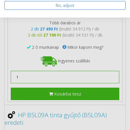
No, adjust
29 690 Ft
(bruttó 37 706 Ft)
Több darabos ár
2 db
27 490 Ft
(bruttó 34 912 Ft) / db
3 db-tól
27 190 Ft
(bruttó 34 531 Ft) / db
2-5 munkanap
Mikor kapom meg?
Ingyenes szállítás
Kosárba tesz
HP B5L09A tinta gyűjtő (B5L09A)
eredeti