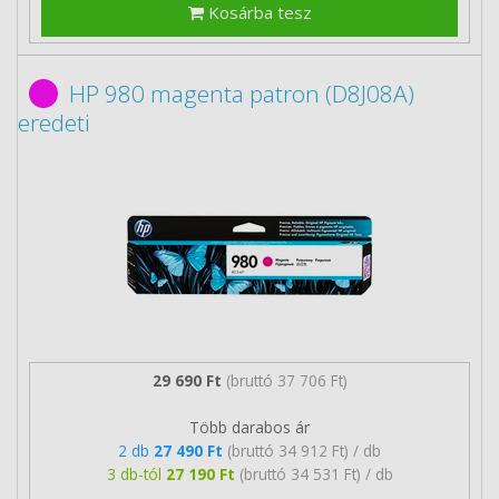
Kosárba tesz
HP 980 magenta patron (D8J08A)
eredeti
29 690 Ft
(bruttó 37 706 Ft)
Több darabos ár
2 db
27 490 Ft
(bruttó 34 912 Ft) / db
3 db-tól
27 190 Ft
(bruttó 34 531 Ft) / db