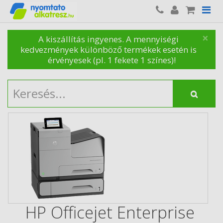
×
A kiszállítás ingyenes. A mennyiségi
kedvezmények különböző termékek esetén is
érvényesek (pl. 1 fekete 1 színes)!
HP Officejet Enterprise