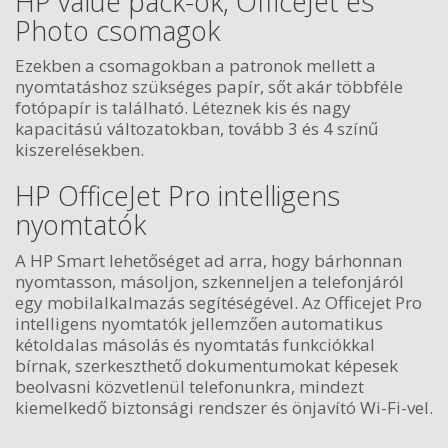
HP value pack-ok, OfficeJet és
Photo csomagok
Ezekben a csomagokban a patronok mellett a
nyomtatáshoz szükséges papír, sőt akár többféle
fotópapír is található. Léteznek kis és nagy
kapacitású változatokban, tovább 3 és 4 színű
kiszerelésekben.
HP OfficeJet Pro intelligens
nyomtatók
A HP Smart lehetőséget ad arra, hogy bárhonnan
nyomtasson, másoljon, szkenneljen a telefonjáról
egy mobilalkalmazás segítéségével. Az Officejet Pro
intelligens nyomtatók jellemzően automatikus
kétoldalas másolás és nyomtatás funkciókkal
bírnak, szerkeszthető dokumentumokat képesek
beolvasni közvetlenül telefonunkra, mindezt
kiemelkedő biztonsági rendszer és önjavító Wi-Fi-vel.