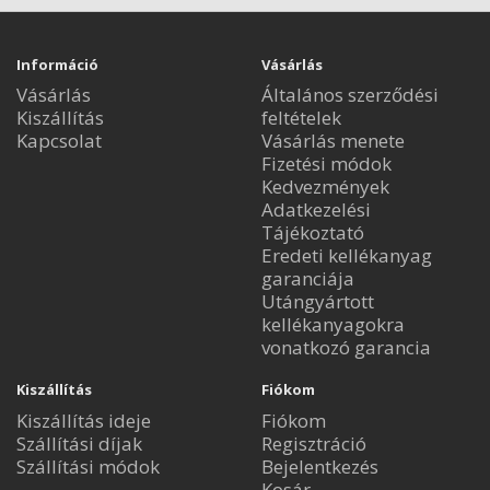
Információ
Vásárlás
Vásárlás
Általános szerződési
Kiszállítás
feltételek
Kapcsolat
Vásárlás menete
Fizetési módok
Kedvezmények
Adatkezelési
Tájékoztató
Eredeti kellékanyag
garanciája
Utángyártott
kellékanyagokra
vonatkozó garancia
Kiszállítás
Fiókom
Kiszállítás ideje
Fiókom
Szállítási díjak
Regisztráció
Szállítási módok
Bejelentkezés
Kosár