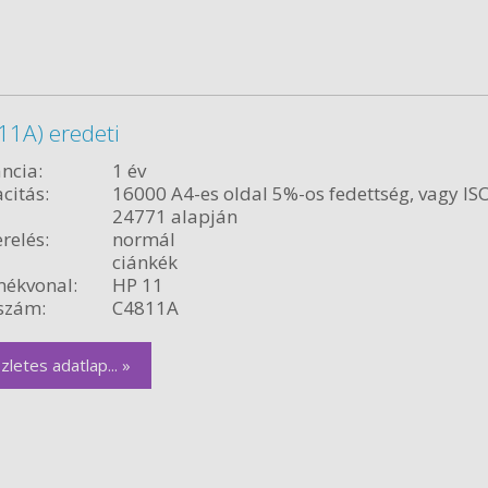
11A) eredeti
ncia:
1 év
citás:
16000 A4-es oldal 5%-os fedettség, vagy IS
24771 alapján
relés:
normál
ciánkék
ékvonal:
HP 11
szám:
C4811A
zletes adatlap... »