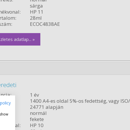
sárga
ékvonal:
HP 11
rtalom:
28ml
szám:
ECOC4838AE
zletes adatlap... »
redeti
ncia:
1 év
citás:
1400 A4-es oldal 5%-os fedettség, vagy ISO
policy
24771 alapján
relés:
normál
 show
fekete
ékvonal:
HP 10