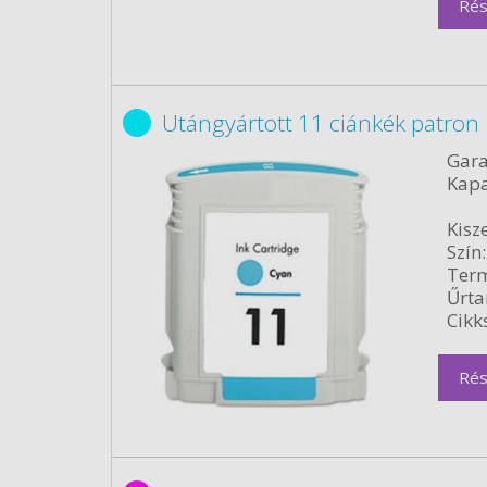
Rés
Utángyártott 11 ciánkék patron
Gara
Kapa
Kisze
Szín:
Term
Űrta
Cikk
Rés