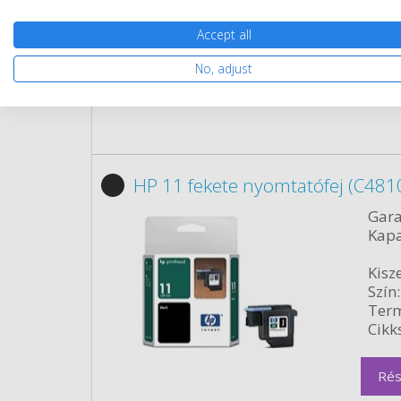
Űrta
Cikk
Accept all
No, adjust
Rés
HP 11 fekete nyomtatófej (C4810
Gara
Kapa
Kisze
Szín:
Term
Cikk
Rés