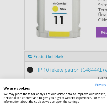
Szín:
Term
Űrta
Cikk
Rés
Eredeti kellékek
HP 10 fekete patron (C4844AE) e
Gara
Kapa
Privacy 
We use cookies
Kisze
We may place these for analysis of our visitor data, to improve our website,
Szín:
personalised content and to give you a great website experience. For more
information about the cookies we use open the settings.
Term