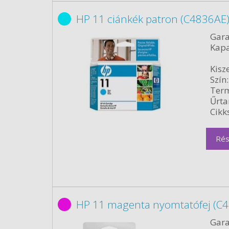
HP 11 ciánkék patron (C4836AE)
Gara
Kapa
Kisze
Szín:
Term
Űrta
Cikk
Rés
HP 11 magenta nyomtatófej (C4
Gara