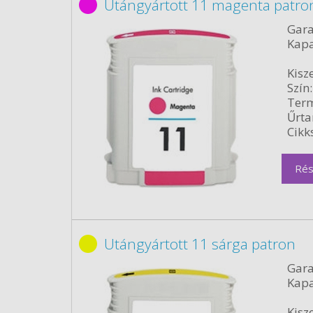
Utángyártott 11 magenta patro
Gara
Kapa
Kisze
Szín:
Term
Űrta
Cikk
Rés
Utángyártott 11 sárga patron
Gara
Kapa
Kisze