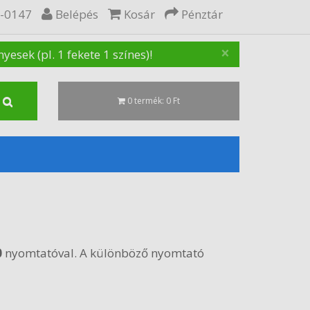
5-0147
Belépés
Kosár
Pénztár
×
sek (pl. 1 fekete 1 színes)!
0 termék: 0 Ft
0
nyomtatóval. A különböző nyomtató