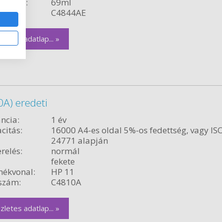
rtalom:
69ml
szám:
C4844AE
zletes adatlap... »
A) eredeti
ncia:
1 év
citás:
16000 A4-es oldal 5%-os fedettség, vagy IS
24771 alapján
relés:
normál
fekete
ékvonal:
HP 11
szám:
C4810A
zletes adatlap... »