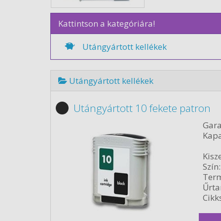
Kattintson a kategóriára!
Utángyártott kellékek
Utángyártott kellékek
Utángyártott 10 fekete patron
Gara
Kapa
Kisze
Szín:
Term
Űrta
Cikk