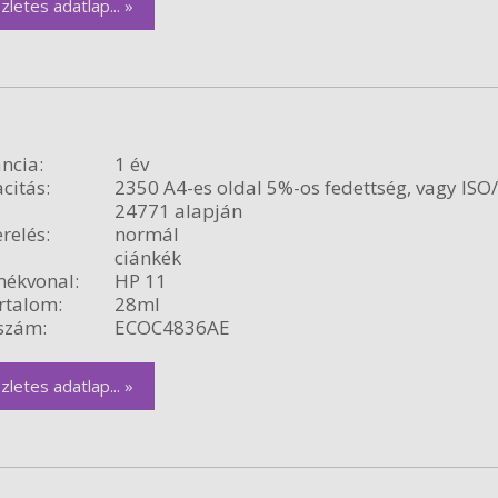
zletes adatlap... »
ncia:
1 év
citás:
2350 A4-es oldal 5%-os fedettség, vagy ISO
24771 alapján
relés:
normál
ciánkék
ékvonal:
HP 11
rtalom:
28ml
szám:
ECOC4836AE
zletes adatlap... »