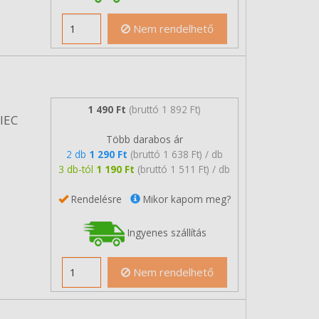
Nem rendelhető
1 490 Ft
(bruttó 1 892 Ft)
/IEC
Több darabos ár
2 db
1 290 Ft
(bruttó 1 638 Ft) / db
3 db-tól
1 190 Ft
(bruttó 1 511 Ft) / db
Rendelésre
Mikor kapom meg?
Ingyenes szállítás
Nem rendelhető