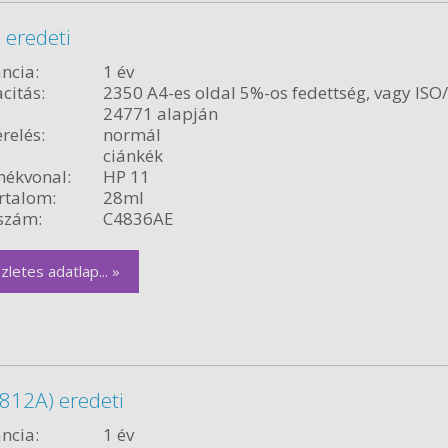
 eredeti
ncia:
1 év
citás:
2350 A4-es oldal 5%-os fedettség, vagy ISO
24771 alapján
relés:
normál
ciánkék
ékvonal:
HP 11
rtalom:
28ml
szám:
C4836AE
zletes adatlap... »
812A) eredeti
ncia:
1 év