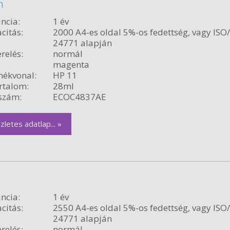
n
ncia:
1 év
citás:
2000 A4-es oldal 5%-os fedettség, vagy ISO
24771 alapján
relés:
normál
magenta
ékvonal:
HP 11
rtalom:
28ml
szám:
ECOC4837AE
zletes adatlap... »
ncia:
1 év
citás:
2550 A4-es oldal 5%-os fedettség, vagy ISO
24771 alapján
relés:
normál