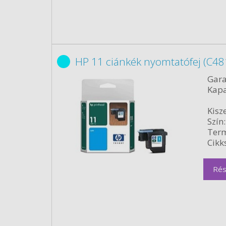
HP 11 ciánkék nyomtatófej (C48
Gara
Kapa
Kisze
Szín:
Term
Cikk
Rés