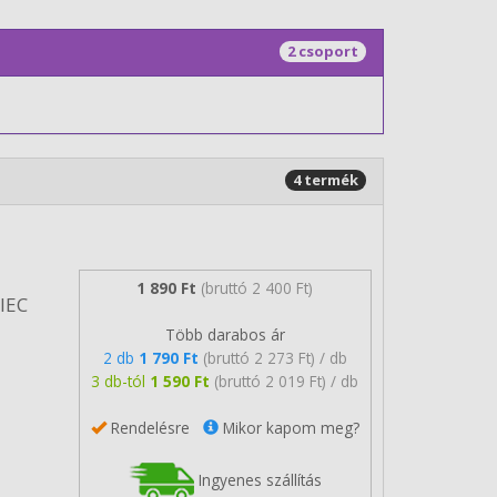
2 csoport
4 termék
1 890 Ft
(bruttó 2 400 Ft)
/IEC
Több darabos ár
2 db
1 790 Ft
(bruttó 2 273 Ft) / db
3 db-tól
1 590 Ft
(bruttó 2 019 Ft) / db
Rendelésre
Mikor kapom meg?
Ingyenes szállítás