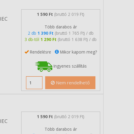
1 590 Ft
(bruttó 2 019 Ft)
/IEC
Több darabos ár
2 db
1 390 Ft
(bruttó 1 765 Ft) / db
3 db-tól
1 290 Ft
(bruttó 1 638 Ft) / db
Rendelésre
Mikor kapom meg?
Ingyenes szállítás
Nem rendelhető
1 590 Ft
(bruttó 2 019 Ft)
/IEC
Több darabos ár