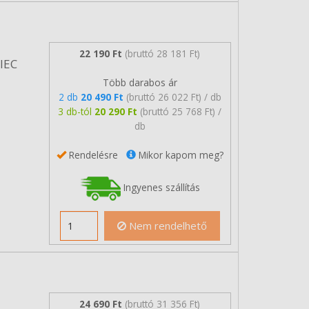
22 190 Ft
(bruttó 28 181 Ft)
/IEC
Több darabos ár
2 db
20 490 Ft
(bruttó 26 022 Ft) / db
3 db-tól
20 290 Ft
(bruttó 25 768 Ft) /
db
Rendelésre
Mikor kapom meg?
Ingyenes szállítás
Nem rendelhető
24 690 Ft
(bruttó 31 356 Ft)