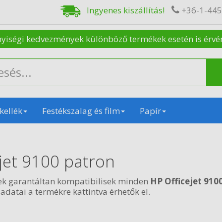
Ingyenes kiszállítás!
+36-1-44
nyiségi kedvezmények különböző termékek esetén is érvénye
kellék
Festékszalag és film
Papír
jet 9100 patron
ek garantáltan kompatibilisek minden
HP Officejet 910
 adatai a termékre kattintva érhetők el.