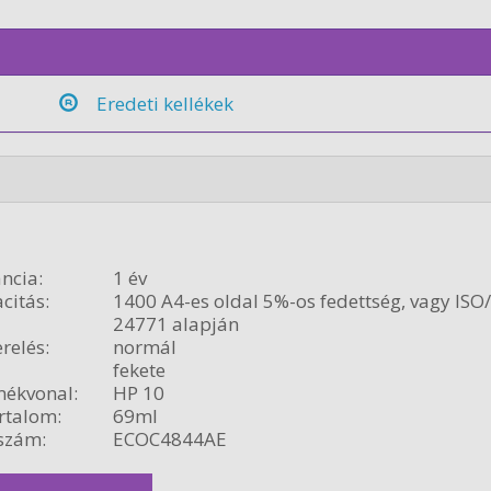
Eredeti kellékek
ncia:
1 év
citás:
1400 A4-es oldal 5%-os fedettség, vagy ISO
24771 alapján
relés:
normál
fekete
ékvonal:
HP 10
rtalom:
69ml
szám:
ECOC4844AE