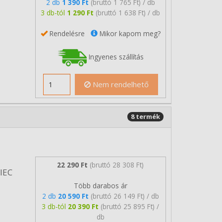
2 db
1 390 Ft
(bruttó 1 765 Ft) / db
3 db-tól
1 290 Ft
(bruttó 1 638 Ft) / db
Rendelésre
Mikor kapom meg?
Ingyenes szállítás
Nem rendelhető
8 termék
22 290 Ft
(bruttó 28 308 Ft)
/IEC
Több darabos ár
2 db
20 590 Ft
(bruttó 26 149 Ft) / db
3 db-tól
20 390 Ft
(bruttó 25 895 Ft) /
db