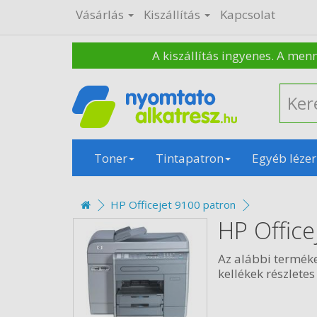
Vásárlás
Kiszállítás
Kapcsolat
A kiszállítás ingyenes. A men
Toner
Tintapatron
Egyéb lézer
HP Officejet 9100 patron
HP Office
Az alábbi termék
kellékek részletes