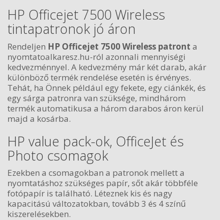
HP Officejet 7500 Wireless
tintapatronok jó áron
Rendeljen
HP Officejet 7500 Wireless patront
a
nyomtatoalkaresz.hu-ról azonnali mennyiségi
kedvezménnyel. A kedvezmény már két darab, akár
különböző termék rendelése esetén is érvényes.
Tehát, ha Önnek például egy fekete, egy ciánkék, és
egy sárga patronra van szüksége, mindhárom
termék automatikusa a három darabos áron kerül
majd a kosárba.
HP value pack-ok, OfficeJet és
Photo csomagok
Ezekben a csomagokban a patronok mellett a
nyomtatáshoz szükséges papír, sőt akár többféle
fotópapír is található. Léteznek kis és nagy
kapacitású változatokban, tovább 3 és 4 színű
kiszerelésekben.