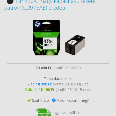
HP 920XL nagy kapacitású fekete
patron (CD975AE) eredeti
20 490 Ft
(bruttó 26 022 Ft)
Több darabos ár
2 db
18 390 Ft
(bruttó 23 355 Ft) / db
3 db-tól
18 190 Ft
(bruttó 23 101 Ft) / db
Szállítható
Mikor kapom meg?
Ingyenes szállítás