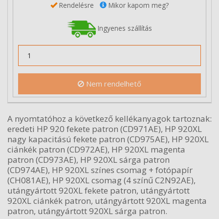
Rendelésre
Mikor kapom meg?
Ingyenes szállítás
Nem rendelhető
A nyomtatóhoz a következő kellékanyagok tartoznak:
eredeti HP 920 fekete patron (CD971AE), HP 920XL
nagy kapacitású fekete patron (CD975AE), HP 920XL
ciánkék patron (CD972AE), HP 920XL magenta
patron (CD973AE), HP 920XL sárga patron
(CD974AE), HP 920XL színes csomag + fotópapír
(CH081AE), HP 920XL csomag (4 színű C2N92AE),
utángyártott 920XL fekete patron, utángyártott
920XL ciánkék patron, utángyártott 920XL magenta
patron, utángyártott 920XL sárga patron.