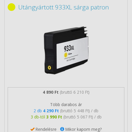
Utángyártott 933XL sárga patron
4 890 Ft
(bruttó 6 210 Ft)
Több darabos ár
2 db
4 290 Ft
(bruttó 5 448 Ft) / db
3 db-tól
3 990 Ft
(bruttó 5 067 Ft) / db
Rendelésre
Mikor kapom meg?