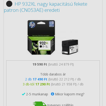
HP 932XL nagy kapacitású fekete
patron (CN053AE) eredeti
19 590 Ft
(bruttó 24 879 Ft)
Több darabos ár
2 db
17 490 Ft
(bruttó 22 212 Ft) / db
3 db-tól
17 290 Ft
(bruttó 21 958 Ft) / db
2-5 munkanap
Mikor kapom meg?
Ingyenes szállítás