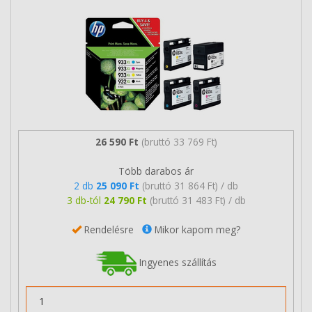
26 590 Ft
(bruttó 33 769 Ft)
Több darabos ár
2 db
25 090 Ft
(bruttó 31 864 Ft) / db
3 db-tól
24 790 Ft
(bruttó 31 483 Ft) / db
Rendelésre
Mikor kapom meg?
Ingyenes szállítás