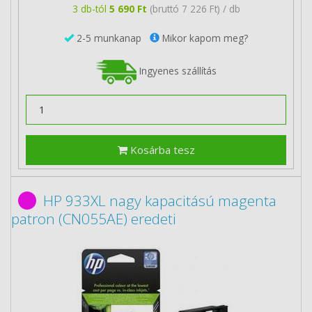
3 db-tól
5 690 Ft
(bruttó 7 226 Ft) / db
2-5 munkanap
Mikor kapom meg?
Ingyenes szállítás
Kosárba tesz
HP 933XL nagy kapacitású magenta
patron (CN055AE) eredeti