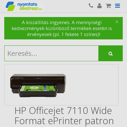
×
A kiszállítás ingyenes. A mennyiségi
kedvezmények különböző termékek esetén is
érvényesek (pl. 1 fekete 1 színes)!
HP Officejet 7110 Wide
Format ePrinter patron