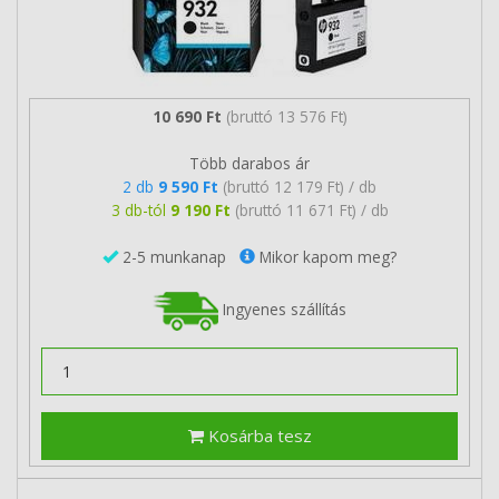
10 690 Ft
(bruttó 13 576 Ft)
Több darabos ár
2 db
9 590 Ft
(bruttó 12 179 Ft) / db
3 db-tól
9 190 Ft
(bruttó 11 671 Ft) / db
2-5 munkanap
Mikor kapom meg?
Ingyenes szállítás
Kosárba tesz