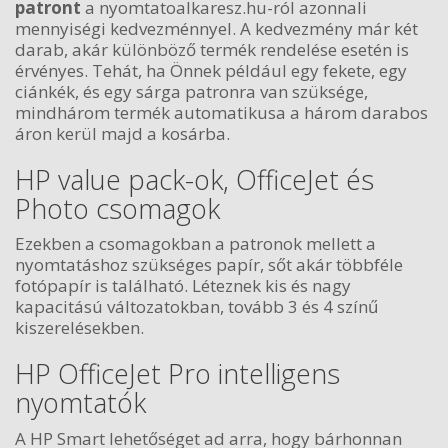
patront
a nyomtatoalkaresz.hu-ról azonnali
mennyiségi kedvezménnyel. A kedvezmény már két
darab, akár különböző termék rendelése esetén is
érvényes. Tehát, ha Önnek például egy fekete, egy
ciánkék, és egy sárga patronra van szüksége,
mindhárom termék automatikusa a három darabos
áron kerül majd a kosárba.
HP value pack-ok, OfficeJet és
Photo csomagok
Ezekben a csomagokban a patronok mellett a
nyomtatáshoz szükséges papír, sőt akár többféle
fotópapír is található. Léteznek kis és nagy
kapacitású változatokban, tovább 3 és 4 színű
kiszerelésekben.
HP OfficeJet Pro intelligens
nyomtatók
A HP Smart lehetőséget ad arra, hogy bárhonnan