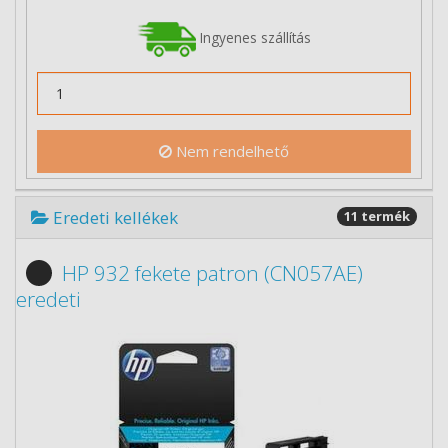
Ingyenes szállítás
Nem rendelhető
Eredeti kellékek
11 termék
HP 932 fekete patron (CN057AE)
eredeti