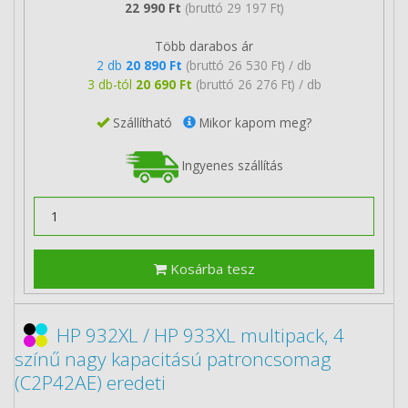
22 990 Ft
(bruttó 29 197 Ft)
Több darabos ár
2 db
20 890 Ft
(bruttó 26 530 Ft) / db
3 db-tól
20 690 Ft
(bruttó 26 276 Ft) / db
Szállítható
Mikor kapom meg?
Ingyenes szállítás
Kosárba tesz
HP 932XL / HP 933XL multipack, 4
színű nagy kapacitású patroncsomag
(C2P42AE) eredeti