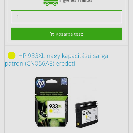
Ingyenes szállítás
Kosárba tesz
HP 933XL nagy kapacitású sárga
patron (CN056AE) eredeti