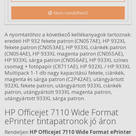
Nem rendelhető
A nyomtatóhoz a következő kellékanyagok tartoznak:
eredeti HP 932 fekete patron (CN057AE), HP 932XL
fekete patron (CN053AE), HP 933XL ciánkék patron
(CN054AE), HP 933XL magenta patron (CN055AE),
HP 933XL sárga patron (CN056AE), HP 933XL színes
csomag + fotópapír (CR711AE), HP 932XL / HP 933XL
Multipack 1-1 db nagy kapacitású fekete, ciánkék,
magenta és sárga patron (C2P42AE), utángyártott
932XL fekete patron, utángyártott 933XL ciánkék
patron, utángyártott 933XL magenta patron,
utángyártott 933XL sárga patron.
HP Officejet 7110 Wide Format
ePrinter tintapatronok jó áron
Rendeljen
HP Officejet 7110 Wide Format ePrinter