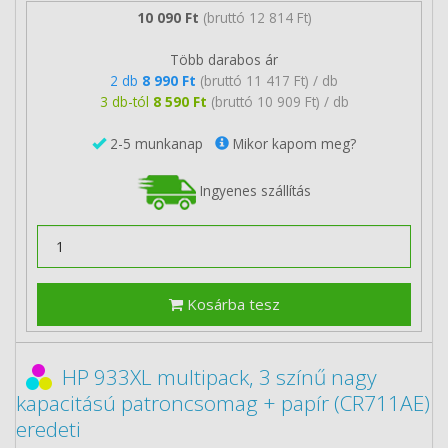
10 090 Ft
(bruttó 12 814 Ft)
Több darabos ár
2 db
8 990 Ft
(bruttó 11 417 Ft) / db
3 db-tól
8 590 Ft
(bruttó 10 909 Ft) / db
2-5 munkanap
Mikor kapom meg?
Ingyenes szállítás
Kosárba tesz
HP 933XL multipack, 3 színű nagy
kapacitású patroncsomag + papír (CR711AE)
eredeti