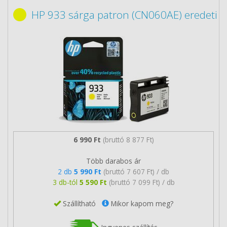
HP 933 sárga patron (CN060AE) eredeti
6 990 Ft
(bruttó 8 877 Ft)
Több darabos ár
2 db
5 990 Ft
(bruttó 7 607 Ft) / db
3 db-tól
5 590 Ft
(bruttó 7 099 Ft) / db
Szállítható
Mikor kapom meg?