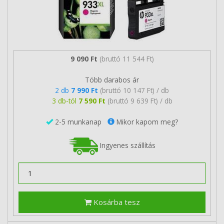
9 090 Ft
(bruttó 11 544 Ft)
Több darabos ár
2 db
7 990 Ft
(bruttó 10 147 Ft) / db
3 db-tól
7 590 Ft
(bruttó 9 639 Ft) / db
2-5 munkanap
Mikor kapom meg?
Ingyenes szállítás
Kosárba tesz