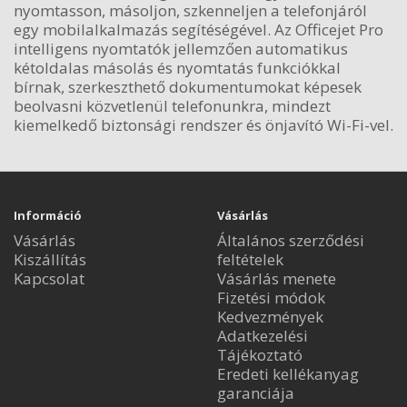
nyomtasson, másoljon, szkenneljen a telefonjáról
egy mobilalkalmazás segítéségével. Az Officejet Pro
intelligens nyomtatók jellemzően automatikus
kétoldalas másolás és nyomtatás funkciókkal
bírnak, szerkeszthető dokumentumokat képesek
beolvasni közvetlenül telefonunkra, mindezt
kiemelkedő biztonsági rendszer és önjavító Wi-Fi-vel.
Információ
Vásárlás
Vásárlás
Általános szerződési
Kiszállítás
feltételek
Kapcsolat
Vásárlás menete
Fizetési módok
Kedvezmények
Adatkezelési
Tájékoztató
Eredeti kellékanyag
garanciája