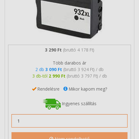
3 290 Ft
(bruttó 4 178 Ft)
Több darabos ár
2 db
3 090 Ft
(bruttó 3 924 Ft) / db
3 db-tól
2 990 Ft
(bruttó 3 797 Ft) / db
Rendelésre
Mikor kapom meg?
Ingyenes szállítás
Nem rendelhető