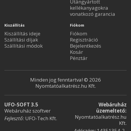
Utángyártott
kellékanyagokra
vonatkozó garancia
Kiszállítás
Fiókom
Kiszállítás ideje
Fiókom
Szállítási díjak
Regisztráció
Szállítási módok
Bejelentkezés
Kosár
Pénztár
Minden jog fenntartva! © 2026
Nyomtatóalkatrész.hu Kft.
UFO-SOFT 3.5
Webáruház
Webáruház szoftver
üzemeltető:
Nyomtatóalkatrész.hu
Fejlesztő:
UFO-Tech Kft.
Kft.
Adószám:
14351354-2-