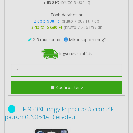
7 090 Ft
(bruttó 9 004 Ft)
Több darabos ár
2 db
5 990 Ft
(bruttó 7 607 Ft) / db
3 db-tól
5 690 Ft
(bruttó 7 226 Ft) / db
2-5 munkanap
Mikor kapom meg?
Ingyenes szállítás
Kosárba tesz
HP 933XL nagy kapacitású ciánkék
patron (CN054AE) eredeti