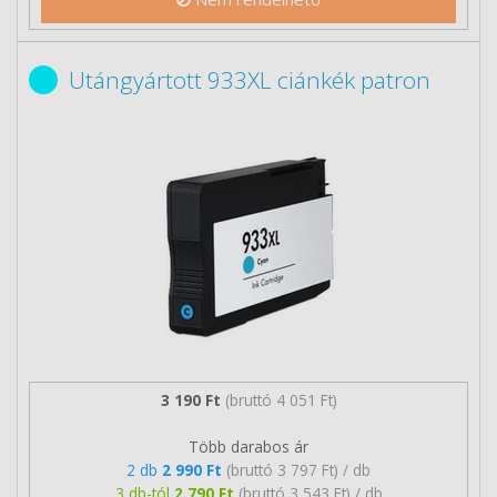
Utángyártott 933XL ciánkék patron
3 190 Ft
(bruttó 4 051 Ft)
Több darabos ár
2 db
2 990 Ft
(bruttó 3 797 Ft) / db
3 db-tól
2 790 Ft
(bruttó 3 543 Ft) / db