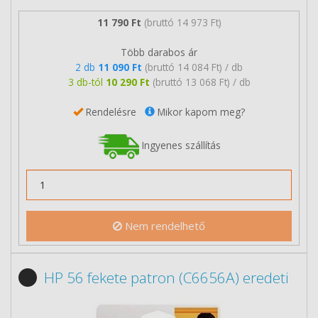
11 790 Ft
(bruttó 14 973 Ft)
Több darabos ár
2 db
11 090 Ft
(bruttó 14 084 Ft) / db
3 db-tól
10 290 Ft
(bruttó 13 068 Ft) / db
Rendelésre
Mikor kapom meg?
Ingyenes szállítás
Nem rendelhető
HP 56 fekete patron (C6656A) eredeti