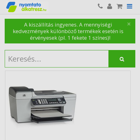
×
A kiszállítás ingyenes. A mennyiségi
kedvezmények különböző termékek esetén is
érvényesek (pl. 1 fekete 1 színes)!