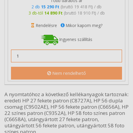
Több darabos ár
2 db
15 290 Ft
(bruttó 19 418 Ft) / db
3 db-tól
14 890 Ft
(bruttó 18 910 Ft) / db
Rendelésre
Mikor kapom meg?
Ingyenes szállítás
Nem rendelhető
A nyomtatóhoz a következő kellékanyagok tartoznak:
eredeti HP 27 fekete patron (C8727A), HP 56 dupla
csomag (C9502AE), HP 56 fekete patron (C6656A), HP
22 színes patron (C9352A), HP 58 foto színes patron
(C6658A), utángyártott 27 fekete patron,
utángyártott 56 fekete patron, utángyártott 58 foto
színes patron.