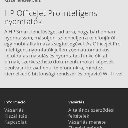
HP OfficeJet Pro intelligens
nyomtatók
A HP Smart lehetőséget ad arra, hogy bárhonnan
nyomtasson, másoljon, szkenneljen a telefonjáról
egy mobilalkalmazás segítéségével. Az Officejet Pro
intelligens nyomtatók jellemzően automatikus
kétoldalas másolás és nyomtatás funkciókkal
bírnak, szerkeszthető dokumentumokat képesek
beolvasni közvetlenül telefonunkra, mindezt
kiemelkedő biztonsági rendszer és önjavító Wi-Fi-vel.
Információ
Vásárlás
Vásárlás
Általános szerződési
Kiszállítás
feltételek
Kapcsolat
Vásárlás menete
Fizetési módok