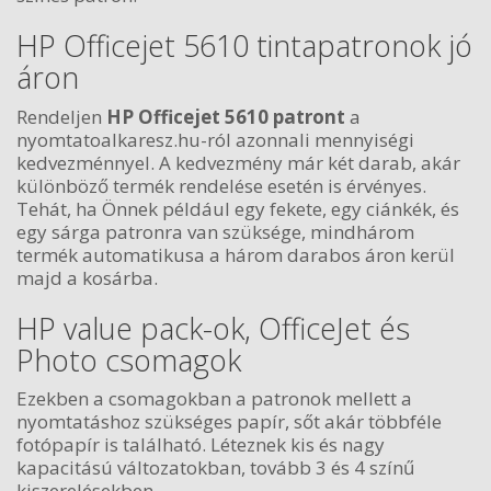
HP Officejet 5610 tintapatronok jó
áron
Rendeljen
HP Officejet 5610 patront
a
nyomtatoalkaresz.hu-ról azonnali mennyiségi
kedvezménnyel. A kedvezmény már két darab, akár
különböző termék rendelése esetén is érvényes.
Tehát, ha Önnek például egy fekete, egy ciánkék, és
egy sárga patronra van szüksége, mindhárom
termék automatikusa a három darabos áron kerül
majd a kosárba.
HP value pack-ok, OfficeJet és
Photo csomagok
Ezekben a csomagokban a patronok mellett a
nyomtatáshoz szükséges papír, sőt akár többféle
fotópapír is található. Léteznek kis és nagy
kapacitású változatokban, tovább 3 és 4 színű
kiszerelésekben.