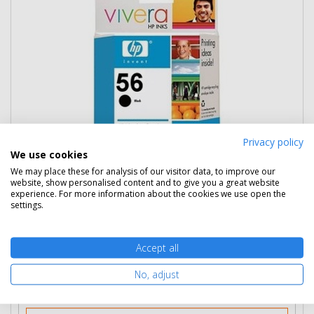
Privacy policy
We use cookies
14 490 Ft
(bruttó 18 402 Ft)
We may place these for analysis of our visitor data, to improve our
website, show personalised content and to give you a great website
Több darabos ár
experience. For more information about the cookies we use open the
settings.
2 db
13 590 Ft
(bruttó 17 259 Ft) / db
3 db-tól
12 790 Ft
(bruttó 16 243 Ft) / db
Accept all
Rendelésre
Mikor kapom meg?
No, adjust
Ingyenes szállítás