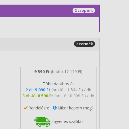
2 csoport
2 termék
9 590 Ft
(bruttó 12 179 Ft)
Több darabos ár
2 db
9 090 Ft
(bruttó 11 544 Ft) / db
3 db-tól
8 590 Ft
(bruttó 10 909 Ft) / db
Rendelésre
Mikor kapom meg?
Ingyenes szállítás