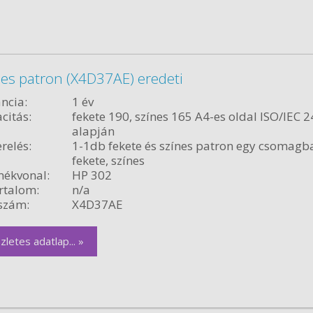
nes patron (X4D37AE) eredeti
ncia:
1 év
citás:
fekete 190, színes 165 A4-es oldal ISO/IEC 
alapján
relés:
1-1db fekete és színes patron egy csomagb
fekete, színes
ékvonal:
HP 302
rtalom:
n/a
szám:
X4D37AE
zletes adatlap... »