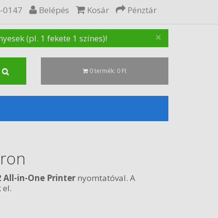
5-0147
Belépés
Kosár
Pénztár
×
sek (pl. 1 fekete 1 színes)!
0 termék: 0 Ft
tron
 All-in-One Printer
nyomtatóval. A
 el.