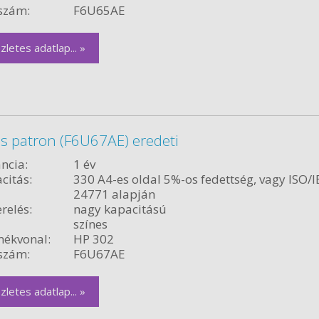
szám:
F6U65AE
zletes adatlap... »
s patron (F6U67AE) eredeti
ncia:
1 év
citás:
330 A4-es oldal 5%-os fedettség, vagy ISO/I
24771 alapján
relés:
nagy kapacitású
színes
ékvonal:
HP 302
szám:
F6U67AE
zletes adatlap... »