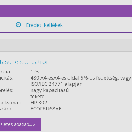
Eredeti kellékek
tású fekete patron
ncia:
1 év
citás:
480 A4-esA4-es oldal 5%-os fedettség, vagy
ISO/IEC 24771 alapján
relés:
nagy kapacitású
fekete
ékvonal:
HP 302
szám:
ECOF6U68AE
zletes adatlap... »