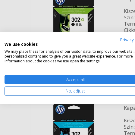
Kisze
Szín:
Term
Cikk
Privacy 
We use cookies
Rés
We may place these for analysis of our visitor data, to improve our website,
personalised content and to give you a great website experience. For more
information about the cookies we use open the settings.
Accept all
HP 302 színes patron (F6U65AE)
No, adjust
Gara
Kapa
Kisze
Szín:
Term