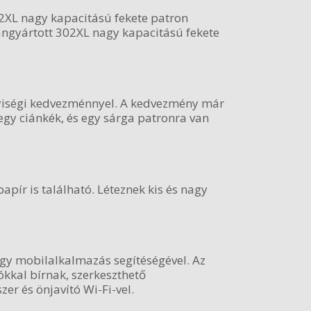
2XL nagy kapacitású fekete patron
ángyártott 302XL nagy kapacitású fekete
yiségi kedvezménnyel. A kedvezmény már
egy ciánkék, és egy sárga patronra van
ír is található. Léteznek kis és nagy
egy mobilalkalmazás segítéségével. Az
kkal bírnak, szerkeszthető
r és önjavító Wi-Fi-vel.