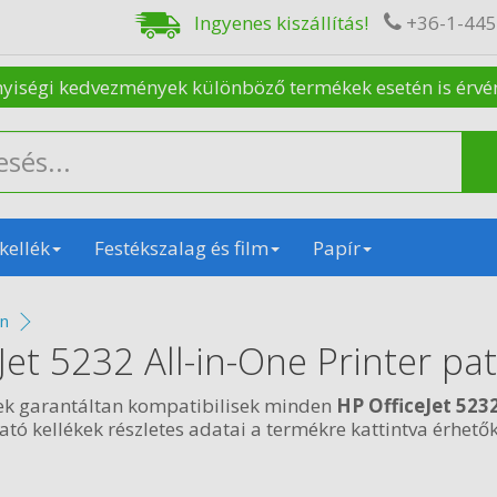
Ingyenes kiszállítás!
+36-1-44
nyiségi kedvezmények különböző termékek esetén is érvénye
kellék
Festékszalag és film
Papír
on
Jet 5232 All-in-One Printer pa
ek garantáltan kompatibilisek minden
HP OfficeJet 5232
ó kellékek részletes adatai a termékre kattintva érhetők