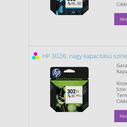
Cikk
Rés
HP 302XL nagy kapacitású színe
Gara
Kapa
Kisze
Szín:
Term
Cikk
Rés