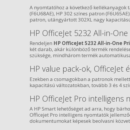
A nyomtatóhoz a következő kellékanyagok t
(F6U68AE), HP 302 színes patron (F6U65AE)
patron, utángyártott 302XL nagy kapacitású
HP OfficeJet 5232 All-in-One
Rendeljen
HP OfficeJet 5232 All-in-One Pr
két darab, akár különböző termék rendelése 
szüksége, mindhárom termék automatikusa
HP value pack-ok, OfficeJet
Ezekben a csomagokban a patronok mellett a
kapacitású változatokban, tovább 3 és 4 szí
HP OfficeJet Pro intelligens
A HP Smart lehetőséget ad arra, hogy bárho
Officejet Pro intelligens nyomtatók jellem
dokumentumokat képesek beolvasni közvetlen