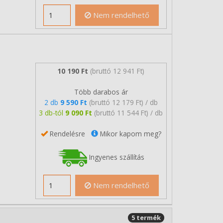
Nem rendelhető
10 190 Ft
(bruttó 12 941 Ft)
Több darabos ár
2 db
9 590 Ft
(bruttó 12 179 Ft) / db
3 db-tól
9 090 Ft
(bruttó 11 544 Ft) / db
Rendelésre
Mikor kapom meg?
Ingyenes szállítás
Nem rendelhető
5 termék