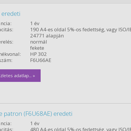
 eredeti
ncia:
1 év
citás:
190 A4-es oldal 5%-os fedettség, vagy ISO/I
24771 alapján
relés:
normál
fekete
ékvonal:
HP 302
szám:
F6U66AE
zletes adatlap... »
e patron (F6U68AE) eredeti
ncia:
1 év
citás:
480 A4-es oldal 5%-os fedettség, vagy ISO/I