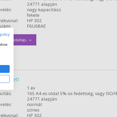
24771 alapján
relés:
nagy kapacitású
fekete
ékvonal:
HP 302
szám:
F6U68AE
policy
zletes adatlap... »
 show
 eredeti
ncia:
1 év
citás:
165 A4-es oldal 5%-os fedettség, vagy ISO/I
24771 alapján
relés:
normál
színes
ékvonal:
HP 302