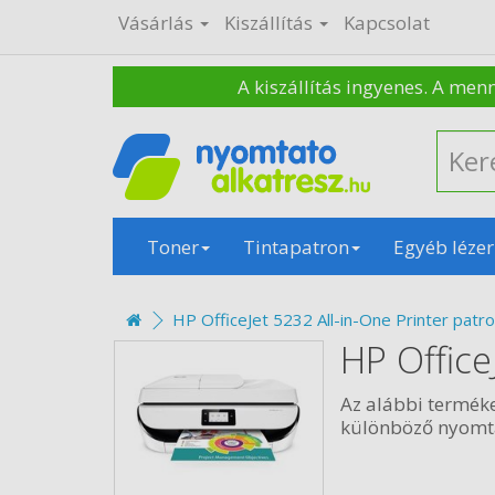
Vásárlás
Kiszállítás
Kapcsolat
A kiszállítás ingyenes. A men
Toner
Tintapatron
Egyéb lézer
HP OfficeJet 5232 All-in-One Printer patr
HP Office
Az alábbi termék
különböző nyomtat