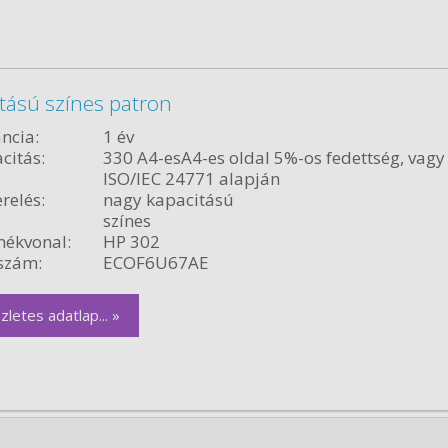
tású színes patron
ncia:
1 év
citás:
330 A4-esA4-es oldal 5%-os fedettség, vagy
ISO/IEC 24771 alapján
relés:
nagy kapacitású
színes
ékvonal:
HP 302
szám:
ECOF6U67AE
zletes adatlap... »