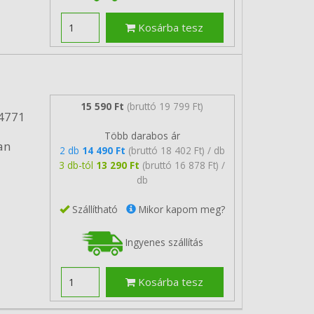
Kosárba tesz
15 590 Ft
(bruttó 19 799 Ft)
24771
Több darabos ár
an
2 db
14 490 Ft
(bruttó 18 402 Ft) / db
3 db-tól
13 290 Ft
(bruttó 16 878 Ft) /
db
Szállítható
Mikor kapom meg?
Ingyenes szállítás
Kosárba tesz