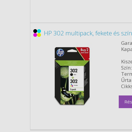
HP 302 multipack, fekete és szí
Gara
Kapa
Kisze
Szín:
Term
Űrta
Cikk
Rés