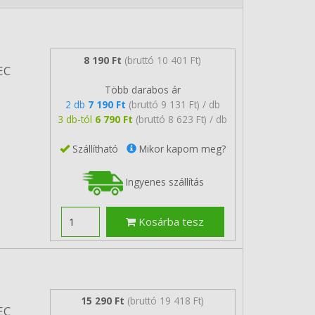
8 190 Ft
(bruttó 10 401 Ft)
EC
Több darabos ár
2 db
7 190 Ft
(bruttó 9 131 Ft) / db
3 db-tól
6 790 Ft
(bruttó 8 623 Ft) / db
Szállítható
Mikor kapom meg?
Ingyenes szállítás
Kosárba tesz
15 290 Ft
(bruttó 19 418 Ft)
EC