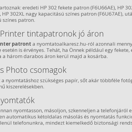
artoznak: eredeti HP 302 fekete patron (F6U66AE), HP 30
, HP 302XL nagy kapacitású színes patron (F6U67AE), ut
 színes patron.
 Printer tintapatronok jó áron
inter patront
a nyomtatoalkaresz.hu-ról azonnali menn
esetén is érvényes. Tehát, ha Önnek például egy fekete, 
 a három darabos áron kerül majd a kosárba.
 és Photo csomagok
 nyomtatáshoz szükséges papír, sőt akár többféle fotópap
nű kiszerelésekben.
 nyomtatók
nnan nyomtasson, másoljon, szkenneljen a telefonjáról 
zően automatikus kétoldalas másolás és nyomtatás funkció
ül telefonunkra, mindezt kiemelkedő biztonsági rendsze