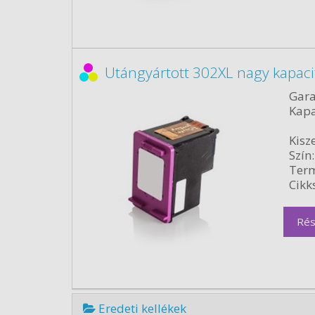
Utángyártott 302XL nagy kapaci
Gara
Kapa
Kisze
Szín:
Term
Cikk
Rés
Eredeti kellékek