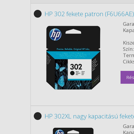
HP 302 fekete patron (F6U66AE)
Gara
Kapa
Kisze
Szín:
Term
Cikk
Rés
HP 302XL nagy kapacitású feket
Gara
Kapa