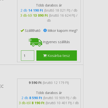
Több darabos ár
2 db
14 190 Ft
(bruttó 18 021 Ft) / db
3 db-tól
13 090 Ft
(bruttó 16 624 Ft) /
db
Szállítható
Mikor kapom meg?
Ingyenes szállítás
Kosárba tesz
9 590 Ft
(bruttó 12 179 Ft)
EC
Több darabos ár
2 db
8 590 Ft
(bruttó 10 909 Ft) / db
3 db-tól
8 190 Ft
(bruttó 10 401 Ft) / db