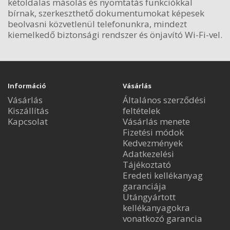
kétoldalas másolás és nyomtatás funkciókkal
bírnak, szerkeszthető dokumentumokat képesek
beolvasni közvetlenül telefonunkra, mindezt
kiemelkedő biztonsági rendszer és önjavító Wi-Fi-vel.
Információ
Vásárlás
Vásárlás
Általános szerződési
Kiszállítás
feltételek
Kapcsolat
Vásárlás menete
Fizetési módok
Kedvezmények
Adatkezelési
Tájékoztató
Eredeti kellékanyag
garanciája
Utángyártott
kellékanyagokra
vonatkozó garancia