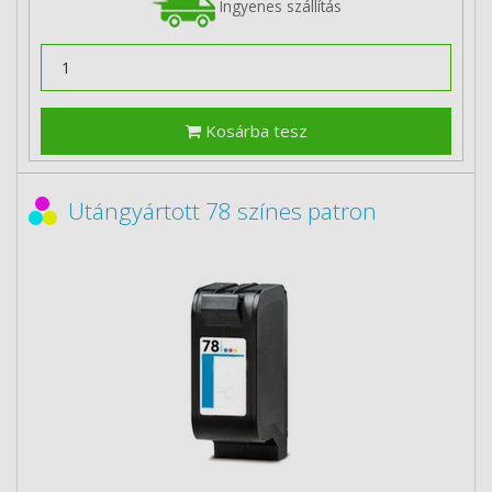
Ingyenes szállítás
Kosárba tesz
Utángyártott 78 színes patron