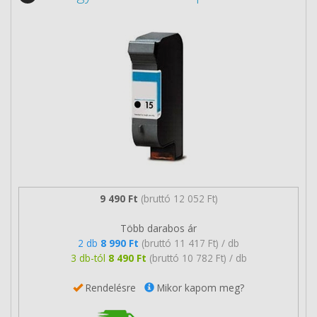
9 490 Ft
(bruttó 12 052 Ft)
Több darabos ár
2 db
8 990 Ft
(bruttó 11 417 Ft) / db
3 db-tól
8 490 Ft
(bruttó 10 782 Ft) / db
Rendelésre
Mikor kapom meg?