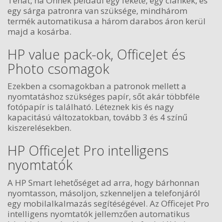
Tehát, ha Önnek például egy fekete, egy ciánkék, és
egy sárga patronra van szüksége, mindhárom
termék automatikusa a három darabos áron kerül
majd a kosárba.
HP value pack-ok, OfficeJet és
Photo csomagok
Ezekben a csomagokban a patronok mellett a
nyomtatáshoz szükséges papír, sőt akár többféle
fotópapír is található. Léteznek kis és nagy
kapacitású változatokban, tovább 3 és 4 színű
kiszerelésekben.
HP OfficeJet Pro intelligens
nyomtatók
A HP Smart lehetőséget ad arra, hogy bárhonnan
nyomtasson, másoljon, szkenneljen a telefonjáról
egy mobilalkalmazás segítéségével. Az Officejet Pro
intelligens nyomtatók jellemzően automatikus