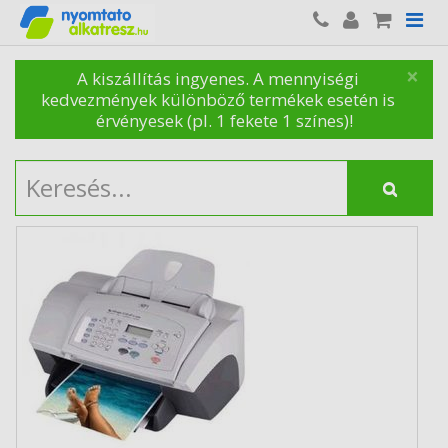
×
A kiszállítás ingyenes. A mennyiségi
kedvezmények különböző termékek esetén is
érvényesek (pl. 1 fekete 1 színes)!