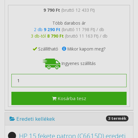
9 790 Ft
(bruttó 12 433 Ft)
Több darabos ár
2 db
9 290 Ft
(bruttó 11 798 Ft) / db
3 db-tól
8 790 Ft
(bruttó 11 163 Ft) / db
Szállítható
Mikor kapom meg?
Ingyenes szállítás
Kosárba tesz
Eredeti kellékek
3 termék
HP 15 fekete patron (C6615D) eredeti