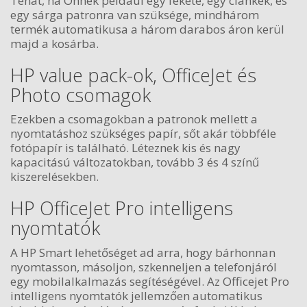
Tehát, ha Önnek például egy fekete, egy ciánkék, és
egy sárga patronra van szüksége, mindhárom
termék automatikusa a három darabos áron kerül
majd a kosárba.
HP value pack-ok, OfficeJet és
Photo csomagok
Ezekben a csomagokban a patronok mellett a
nyomtatáshoz szükséges papír, sőt akár többféle
fotópapír is található. Léteznek kis és nagy
kapacitású változatokban, tovább 3 és 4 színű
kiszerelésekben.
HP OfficeJet Pro intelligens
nyomtatók
A HP Smart lehetőséget ad arra, hogy bárhonnan
nyomtasson, másoljon, szkenneljen a telefonjáról
egy mobilalkalmazás segítéségével. Az Officejet Pro
intelligens nyomtatók jellemzően automatikus