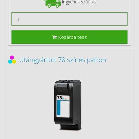
Ingyenes szállítás
Kosárba tesz
Utángyártott 78 színes patron