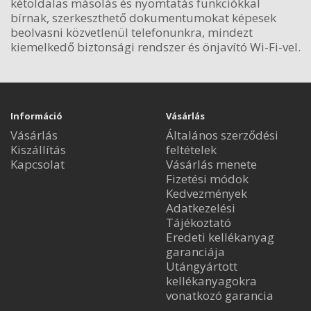
kétoldalas másolás és nyomtatás funkciókkal
bírnak, szerkeszthető dokumentumokat képesek
beolvasni közvetlenül telefonunkra, mindezt
kiemelkedő biztonsági rendszer és önjavító Wi-Fi-vel.
Információ
Vásárlás
Vásárlás
Általános szerződési
Kiszállítás
feltételek
Kapcsolat
Vásárlás menete
Fizetési módok
Kedvezmények
Adatkezelési
Tájékoztató
Eredeti kellékanyag
garanciája
Utángyártott
kellékanyagokra
vonatkozó garancia