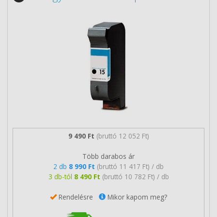
9 490 Ft
(bruttó 12 052 Ft)
Több darabos ár
2 db
8 990 Ft
(bruttó 11 417 Ft) / db
3 db-tól
8 490 Ft
(bruttó 10 782 Ft) / db
Rendelésre
Mikor kapom meg?