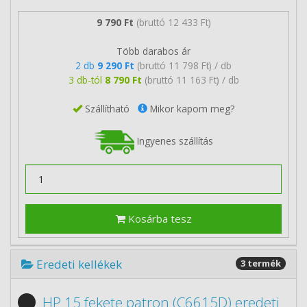
9 790 Ft
(bruttó 12 433 Ft)
Több darabos ár
2 db
9 290 Ft
(bruttó 11 798 Ft) / db
3 db-tól
8 790 Ft
(bruttó 11 163 Ft) / db
Szállítható
Mikor kapom meg?
Ingyenes szállítás
Kosárba tesz
Eredeti kellékek
3 termék
HP 15 fekete patron (C6615D) eredeti