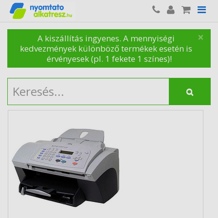
×
A kiszállítás ingyenes. A mennyiségi
kedvezmények különböző termékek esetén is
érvényesek (pl. 1 fekete 1 színes)!