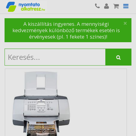
×
A kiszállítás ingyenes. A mennyiségi
kedvezmények különböző termékek esetén is
érvényesek (pl. 1 fekete 1 színes)!