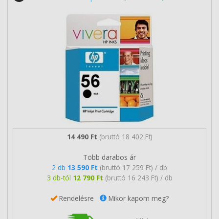
14 490 Ft
(bruttó 18 402 Ft)
Több darabos ár
2 db
13 590 Ft
(bruttó 17 259 Ft) / db
3 db-tól
12 790 Ft
(bruttó 16 243 Ft) / db
Rendelésre
Mikor kapom meg?