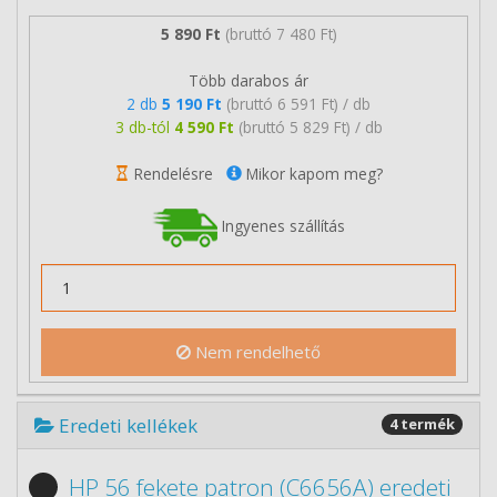
5 890 Ft
(bruttó 7 480 Ft)
Több darabos ár
2 db
5 190 Ft
(bruttó 6 591 Ft) / db
3 db-tól
4 590 Ft
(bruttó 5 829 Ft) / db
Rendelésre
Mikor kapom meg?
Ingyenes szállítás
Nem rendelhető
Eredeti kellékek
4 termék
HP 56 fekete patron (C6656A) eredeti