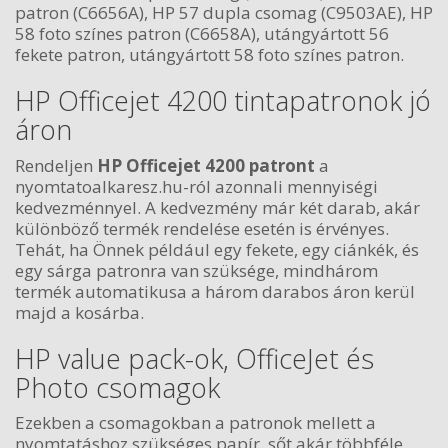
patron (C6656A), HP 57 dupla csomag (C9503AE), HP
58 foto színes patron (C6658A), utángyártott 56
fekete patron, utángyártott 58 foto színes patron.
HP Officejet 4200 tintapatronok jó
áron
Rendeljen
HP Officejet 4200 patront
a
nyomtatoalkaresz.hu-ról azonnali mennyiségi
kedvezménnyel. A kedvezmény már két darab, akár
különböző termék rendelése esetén is érvényes.
Tehát, ha Önnek például egy fekete, egy ciánkék, és
egy sárga patronra van szüksége, mindhárom
termék automatikusa a három darabos áron kerül
majd a kosárba.
HP value pack-ok, OfficeJet és
Photo csomagok
Ezekben a csomagokban a patronok mellett a
nyomtatáshoz szükséges papír, sőt akár többféle