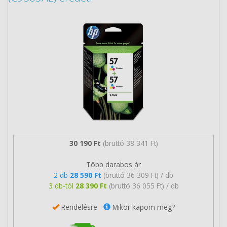
30 190 Ft
(bruttó 38 341 Ft)
Több darabos ár
2 db
28 590 Ft
(bruttó 36 309 Ft) / db
3 db-tól
28 390 Ft
(bruttó 36 055 Ft) / db
Rendelésre
Mikor kapom meg?