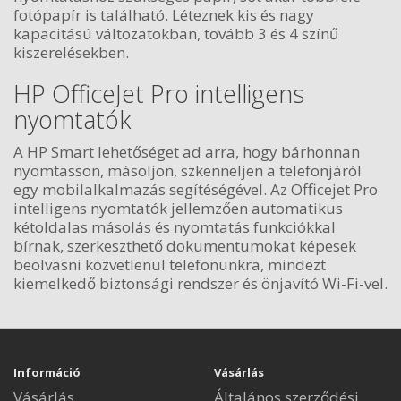
fotópapír is található. Léteznek kis és nagy
kapacitású változatokban, tovább 3 és 4 színű
kiszerelésekben.
HP OfficeJet Pro intelligens
nyomtatók
A HP Smart lehetőséget ad arra, hogy bárhonnan
nyomtasson, másoljon, szkenneljen a telefonjáról
egy mobilalkalmazás segítéségével. Az Officejet Pro
intelligens nyomtatók jellemzően automatikus
kétoldalas másolás és nyomtatás funkciókkal
bírnak, szerkeszthető dokumentumokat képesek
beolvasni közvetlenül telefonunkra, mindezt
kiemelkedő biztonsági rendszer és önjavító Wi-Fi-vel.
Információ
Vásárlás
Vásárlás
Általános szerződési