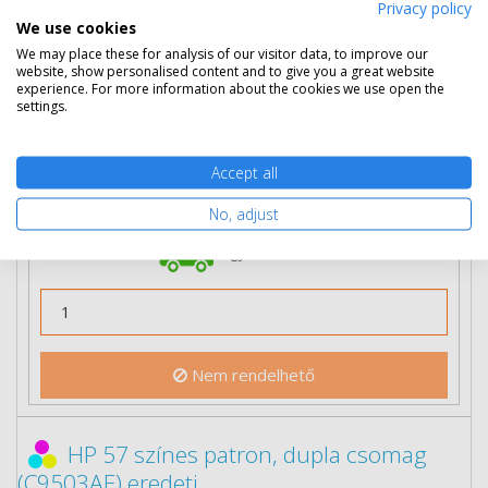
Privacy policy
We use cookies
We may place these for analysis of our visitor data, to improve our
16 190 Ft
(bruttó 20 561 Ft)
website, show personalised content and to give you a great website
experience. For more information about the cookies we use open the
settings.
Több darabos ár
2 db
15 390 Ft
(bruttó 19 545 Ft) / db
3 db-tól
14 590 Ft
(bruttó 18 529 Ft) / db
Accept all
Rendelésre
Mikor kapom meg?
No, adjust
Ingyenes szállítás
Nem rendelhető
HP 57 színes patron, dupla csomag
(C9503AE) eredeti