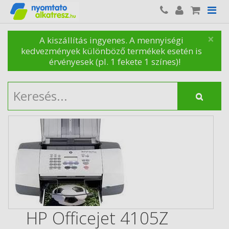
×
A kiszállítás ingyenes. A mennyiségi
kedvezmények különböző termékek esetén is
érvényesek (pl. 1 fekete 1 színes)!
HP Officejet 4105Z