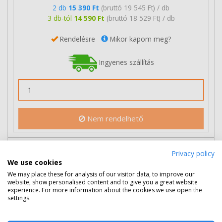
2 db
15 390 Ft
(bruttó 19 545 Ft) / db
3 db-tól
14 590 Ft
(bruttó 18 529 Ft) / db
Rendelésre
Mikor kapom meg?
Ingyenes szállítás
Nem rendelhető
HP 28 színes patron (C8728A) eredeti
Privacy policy
We use cookies
We may place these for analysis of our visitor data, to improve our
website, show personalised content and to give you a great website
experience. For more information about the cookies we use open the
settings.