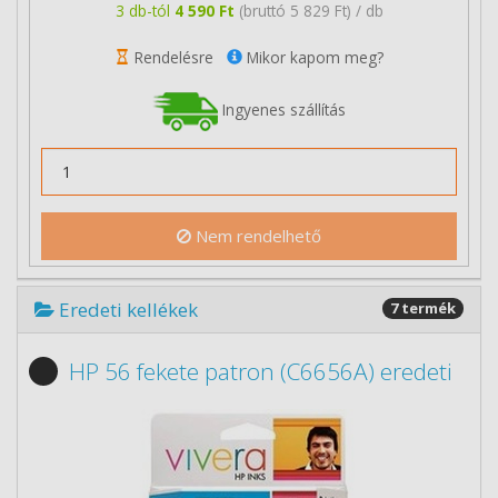
3 db-tól
4 590 Ft
(bruttó 5 829 Ft) / db
Rendelésre
Mikor kapom meg?
Ingyenes szállítás
Nem rendelhető
Eredeti kellékek
7 termék
HP 56 fekete patron (C6656A) eredeti