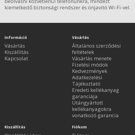
beolvasni közvetlenül telefonunkra, mindezt
kiemelkedő biztonsági rendszer és önjavító Wi-Fi-vel.
Információ
Vásárlás
Vásárlás
Általános szerződési
Kiszállítás
feltételek
Kapcsolat
Vásárlás menete
Fizetési módok
Kedvezmények
Adatkezelési
Tájékoztató
Eredeti kellékanyag
garanciája
Utángyártott
kellékanyagokra
vonatkozó garancia
Kiszállítás
Fiókom