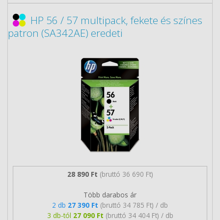
HP 56 / 57 multipack, fekete és színes
patron (SA342AE) eredeti
28 890 Ft
(bruttó 36 690 Ft)
Több darabos ár
2 db
27 390 Ft
(bruttó 34 785 Ft) / db
3 db-tól
27 090 Ft
(bruttó 34 404 Ft) / db