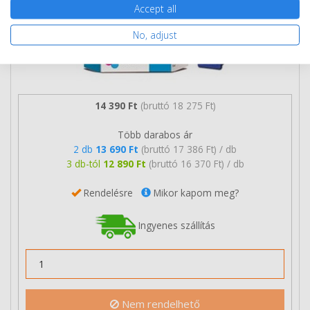
Accept all
No, adjust
14 390 Ft
(bruttó 18 275 Ft)
Több darabos ár
2 db
13 690 Ft
(bruttó 17 386 Ft) / db
3 db-tól
12 890 Ft
(bruttó 16 370 Ft) / db
Rendelésre
Mikor kapom meg?
Ingyenes szállítás
Nem rendelhető