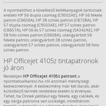
A nyomtatóhoz a következő kellékanyagok tartoznak:
eredeti HP 56 dupla csomag (C9502AE), HP 56 fekete
patron (C6656A), HP 28 színes patron (C8728A), HP
57 dupla csomag (C9503AE), HP 57 színes patron
(C6657A), HP 56 és 57 színes csomag (SA342AE), HP
58 foto színes patron (C6658A), utángyártott 56
fekete patron, utángyártott 28 színes patron,
utángyártott 57 színes patron, utángyártott 58 foto
színes patron.
HP Officejet 4105z tintapatronok
jó áron
Rendeljen
HP Officejet 4105z patront
a
nyomtatoalkaresz.hu-ról azonnali mennyiségi
kedvezménnyel. A kedvezmény már két darab, akár
különböző termék rendelése esetén is érvényes.
Tehát, ha Önnek például egy fekete, egy ciánkék, és
egy sárga patronra van szüksége, mindhárom
termék automatikusa a három darabos áron kerül