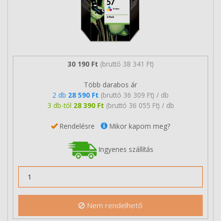
30 190 Ft
(bruttó 38 341 Ft)
Több darabos ár
2 db
28 590 Ft
(bruttó 36 309 Ft) / db
3 db-tól
28 390 Ft
(bruttó 36 055 Ft) / db
Rendelésre
Mikor kapom meg?
Ingyenes szállítás
Nem rendelhető