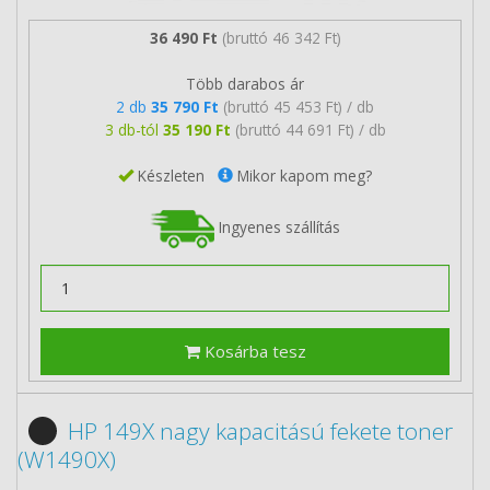
36 490 Ft
(bruttó 46 342 Ft)
Több darabos ár
2 db
35 790 Ft
(bruttó 45 453 Ft) / db
3 db-tól
35 190 Ft
(bruttó 44 691 Ft) / db
Készleten
Mikor kapom meg?
Ingyenes szállítás
Kosárba tesz
HP 149X nagy kapacitású fekete toner
(W1490X)