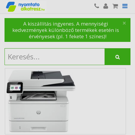
×
A kiszállítás ingyenes. A mennyiségi
kedvezmények különböző termékek esetén is
érvényesek (pl. 1 fekete 1 színes)!