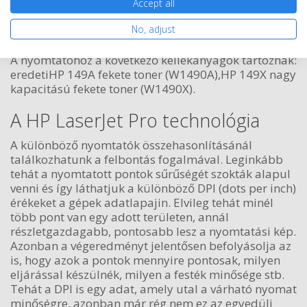
Accept all
Kosárba tesz
No, adjust
A nyomtatóhoz a következő kellékanyagok tartoznak:
eredetiHP 149A fekete toner (W1490A),HP 149X nagy
kapacitású fekete toner (W1490X).
A HP LaserJet Pro technológia
A különböző nyomtatók összehasonlításánál
találkozhatunk a felbontás fogalmával. Leginkább
tehát a nyomtatott pontok sűrűségét szokták alapul
venni és így láthatjuk a különböző DPI (dots per inch)
érékeket a gépek adatlapajin. Elvileg tehát minél
több pont van egy adott területen, annál
részletgazdagabb, pontosabb lesz a nyomtatási kép.
Azonban a végeredményt jelentősen befolyásolja az
is, hogy azok a pontok mennyire pontosak, milyen
eljárással készülnék, milyen a festék minősége stb.
Tehát a DPI is egy adat, amely utal a várható nyomat
minőségre, azonban már rég nem ez az egyedüli