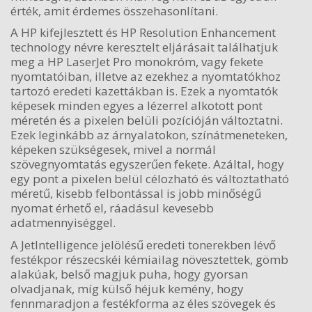
érték, amit érdemes összehasonlítani.
A HP kifejlesztett és HP Resolution Enhancement
technology névre keresztelt eljárásait találhatjuk
meg a HP LaserJet Pro monokróm, vagy fekete
nyomtatóiban, illetve az ezekhez a nyomtatókhoz
tartozó eredeti kazettákban is. Ezek a nyomtatók
képesek minden egyes a lézerrel alkotott pont
méretén és a pixelen belüli pozícióján változtatni.
Ezek leginkább az árnyalatokon, színátmeneteken,
képeken szükségesek, mivel a normál
szövegnyomtatás egyszerűen fekete. Azáltal, hogy
egy pont a pixelen belül célozható és változtatható
méretű, kisebb felbontással is jobb minőségű
nyomat érhető el, ráadásul kevesebb
adatmennyiséggel.
A JetIntelligence jelölésű eredeti tonerekben lévő
festékpor részecskéi kémiailag növesztettek, gömb
alakúak, belső magjuk puha, hogy gyorsan
olvadjanak, míg külső héjuk kemény, hogy
fennmaradjon a festékforma az éles szövegek és